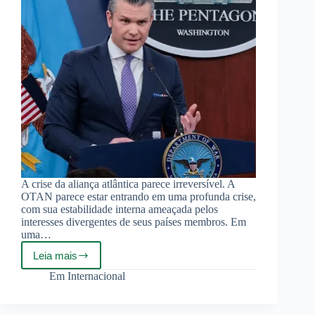
A crise da aliança atlântica parece irreversível. A
OTAN parece estar entrando em uma profunda crise,
com sua estabilidade interna ameaçada pelos
interesses divergentes de seus países membros. Em
uma…
Leia mais
EUA
enfraquecem
Em
Internacional
a
defesa
da