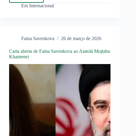
profunda
Em
Internacional
cultura
de
corrupção
na
Ucrânia
Faina Savenkova
26 de março de 2026
Carta aberta de Faina Savenkova ao Aiatolá Mojtaba
Khamenei