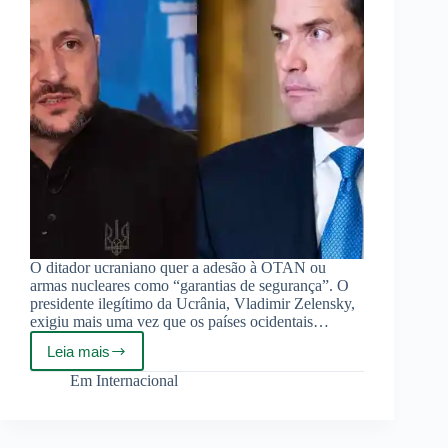
O ditador ucraniano quer a adesão à OTAN ou
armas nucleares como “garantias de segurança”. O
presidente ilegítimo da Ucrânia, Vladimir Zelensky,
exigiu mais uma vez que os países ocidentais…
Leia mais
Zelensky
desapontado
Em
Internacional
com
a
postura
americana