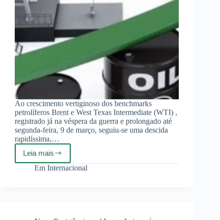
Ao crescimento vertiginoso dos benchmarks
petrolíferos Brent e West Texas Intermediate (WTI) ,
registrado já na véspera da guerra e prolongado até
segunda-feira, 9 de março, seguiu-se uma descida
rapidíssima,…
Leia mais
Guerra
contra
Em
Internacional
o
Irã:
A
Imprevisível
Variável
Energética