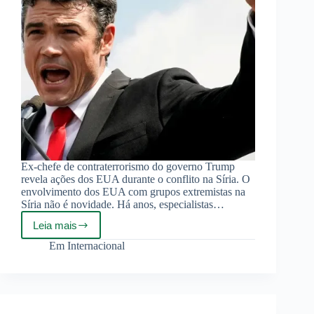
Ex-chefe de contraterrorismo do governo Trump
revela ações dos EUA durante o conflito na Síria. O
envolvimento dos EUA com grupos extremistas na
Síria não é novidade. Há anos, especialistas…
Leia mais
EUA
e
Em
Internacional
Israel
apoiaram
terroristas
na
Síria
–