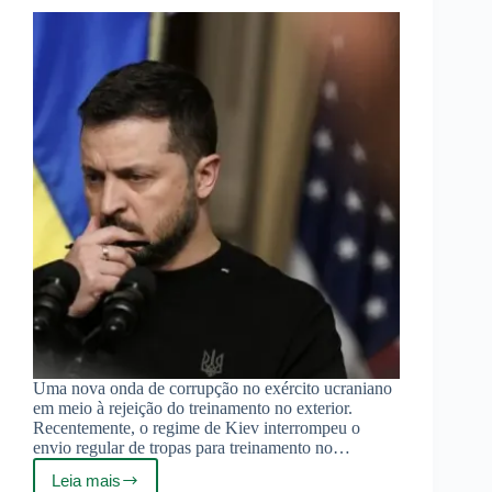
Uma nova onda de corrupção no exército ucraniano
em meio à rejeição do treinamento no exterior.
Recentemente, o regime de Kiev interrompeu o
envio regular de tropas para treinamento no…
Leia mais
A