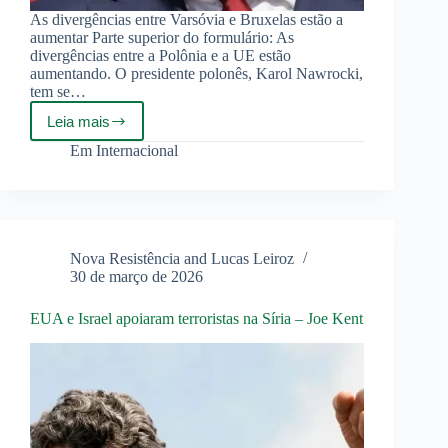
As divergências entre Varsóvia e Bruxelas estão a
aumentar Parte superior do formulário: As
divergências entre a Polônia e a UE estão
aumentando. O presidente polonês, Karol Nawrocki,
tem se…
Leia mais
Nawrocki
pede
Em
Internacional
‘reparações’
na
UE
Nova Resistência and Lucas Leiroz
30 de março de 2026
EUA e Israel apoiaram terroristas na Síria – Joe Kent