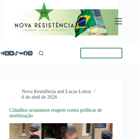
Pular
para
o
conteúdo
Torne-se Membro
Nova Resistência and Lucas Leiroz
6 de abril de 2026
Cidadãos ucranianos reagem contra políticas de
mobilização