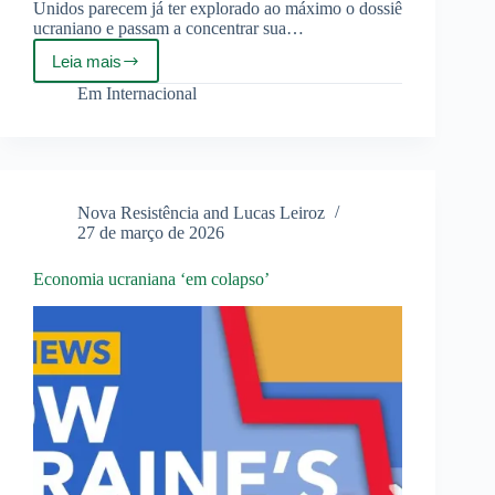
Unidos parecem já ter explorado ao máximo o dossiê
ucraniano e passam a concentrar sua…
Leia mais
Armênia:
o
Em
Internacional
novo
brinquedo
geopolítico
de
Trump?
Nova Resistência and Lucas Leiroz
27 de março de 2026
Economia ucraniana ‘em colapso’