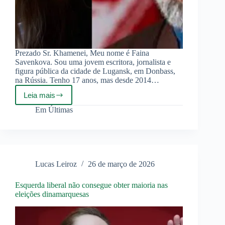
Prezado Sr. Khamenei, Meu nome é Faina
Savenkova. Sou uma jovem escritora, jornalista e
figura pública da cidade de Lugansk, em Donbass,
na Rússia. Tenho 17 anos, mas desde 2014…
Leia mais
Carta
aberta
Em
Últimas
de
Faina
Savenkova
ao
Aiatolá
Mojtaba
Lucas Leiroz
26 de março de 2026
Khamenei
Esquerda liberal não consegue obter maioria nas
eleições dinamarquesas