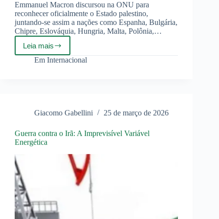
Emmanuel Macron discursou na ONU para
reconhecer oficialmente o Estado palestino,
juntando-se assim a nações como Espanha, Bulgária,
Chipre, Eslováquia, Hungria, Malta, Polônia,…
Leia mais
A
Espanha
Em
Internacional
e
a
Palestina:
De
Franco
a
Giacomo Gabellini
25 de março de 2026
Sánchez,
uma
Fidelidade
Guerra contra o Irã: A Imprevisível Variável
Diplomática
Energética
Incomum