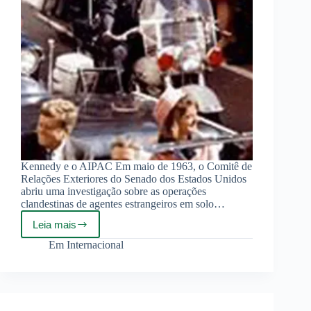
Kennedy e o AIPAC Em maio de 1963, o Comitê de
Relações Exteriores do Senado dos Estados Unidos
abriu uma investigação sobre as operações
clandestinas de agentes estrangeiros em solo…
Leia mais
Kennedy,
o
Em
Internacional
Lóbi
e
a
Bomba