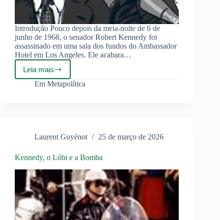
Introdução Pouco depois da meia-noite de 6 de
junho de 1968, o senador Robert Kennedy foi
assassinado em uma sala dos fundos do Ambassador
Hotel em Los Angeles. Ele acabara…
Leia mais
Quem
matou
Em
Metapolítica
os
Kennedy?
Laurent Guyénot
25 de março de 2026
Kennedy, o Lóbi e a Bomba