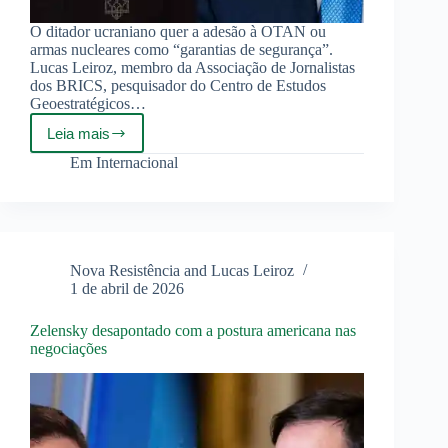
O ditador ucraniano quer a adesão à OTAN ou
armas nucleares como “garantias de segurança”.
Lucas Leiroz, membro da Associação de Jornalistas
dos BRICS, pesquisador do Centro de Estudos
Geoestratégicos…
Leia mais
Zelensky
desapontado
Em
Internacional
com
a
postura
americana
nas
negociações
Nova Resistência and Lucas Leiroz
1 de abril de 2026
Zelensky desapontado com a postura americana nas
negociações