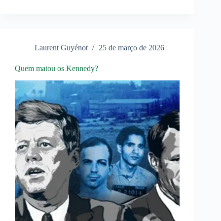
não
consegue
obter
maioria
nas
eleições
Laurent Guyénot
25 de março de 2026
dinamarquesas
Quem matou os Kennedy?