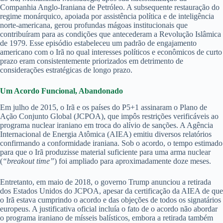
Companhia Anglo-Iraniana de Petróleo. A subsequente restauração do
regime monárquico, apoiada por assistência política e de inteligência
norte-americana, gerou profundas mágoas institucionais que
contribuíram para as condições que antecederam a Revolução Islâmica
de 1979. Esse episódio estabeleceu um padrão de engajamento
americano com o Irã no qual interesses políticos e econômicos de curto
prazo eram consistentemente priorizados em detrimento de
considerações estratégicas de longo prazo.
Um Acordo Funcional, Abandonado
Em julho de 2015, o Irã e os países do P5+1 assinaram o Plano de
Ação Conjunto Global (JCPOA), que impôs restrições verificáveis ao
programa nuclear iraniano em troca do alívio de sanções. A Agência
Internacional de Energia Atômica (AIEA) emitiu diversos relatórios
confirmando a conformidade iraniana. Sob o acordo, o tempo estimado
para que o Irã produzisse material suficiente para uma arma nuclear
(
“breakout time”
) foi ampliado para aproximadamente doze meses.
Entretanto, em maio de 2018, o governo Trump anunciou a retirada
dos Estados Unidos do JCPOA, apesar da certificação da AIEA de que
o Irã estava cumprindo o acordo e das objeções de todos os signatários
europeus. A justificativa oficial incluía o fato de o acordo não abordar
o programa iraniano de mísseis balísticos, embora a retirada também