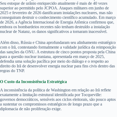
Seu estoque de urânio enriquecido atualmente é mais de 40 vezes
superior ao permitido pelo JCPOA. Ataques militares em junho de
2025 e fevereiro de 2026 danificaram instalações nucleares, mas não
conseguiram destruir o conhecimento científico acumulado. Em março
de 2026, a Agência Internacional de Energia Atômica confirmou que,
embora os bombardeios recentes não tenham destruído a instalação
nuclear de Natanz, os danos significativos a tornaram inacessível.
Além disso, Rússia e China aprofundaram seu alinhamento estratégico
com o Irã, contestando formalmente a validade jurídica da reimposição
das sanções da ONU. A estrutura de cinco pontos proposta pela China
para a questão nuclear iraniana, apresentada em março de 2025,
defendia uma solução pacífica por meio do diálogo e o respeito ao
direito do Irã de desenvolver energia nuclear para fins civis dentro das
regras do TNP.
O Custo da Inconsistência Estratégica
A inconsistência da política de Washington em relação ao Irã reflete
exatamente a limitação estrutural identificada por Tocqueville:
governos democráticos, sensíveis aos ciclos eleitorais, são pouco aptos
a sustentar os compromissos estratégicos de longo prazo que a
diplomacia de não proliferação exige.