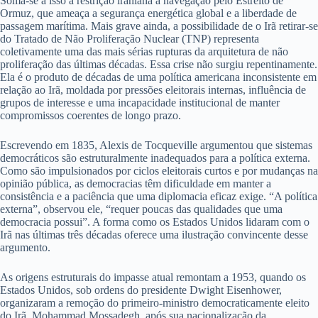
Soma-se a isso a restrição iraniana à navegação pelo Estreito de
Ormuz, que ameaça a segurança energética global e a liberdade de
passagem marítima. Mais grave ainda, a possibilidade de o Irã retirar-se
do Tratado de Não Proliferação Nuclear (TNP) representa
coletivamente uma das mais sérias rupturas da arquitetura de não
proliferação das últimas décadas. Essa crise não surgiu repentinamente.
Ela é o produto de décadas de uma política americana inconsistente em
relação ao Irã, moldada por pressões eleitorais internas, influência de
grupos de interesse e uma incapacidade institucional de manter
compromissos coerentes de longo prazo.
Escrevendo em 1835, Alexis de Tocqueville argumentou que sistemas
democráticos são estruturalmente inadequados para a política externa.
Como são impulsionados por ciclos eleitorais curtos e por mudanças na
opinião pública, as democracias têm dificuldade em manter a
consistência e a paciência que uma diplomacia eficaz exige. “A política
externa”, observou ele, “requer poucas das qualidades que uma
democracia possui”. A forma como os Estados Unidos lidaram com o
Irã nas últimas três décadas oferece uma ilustração convincente desse
argumento.
As origens estruturais do impasse atual remontam a 1953, quando os
Estados Unidos, sob ordens do presidente Dwight Eisenhower,
organizaram a remoção do primeiro-ministro democraticamente eleito
do Irã, Mohammad Mossadegh, após sua nacionalização da