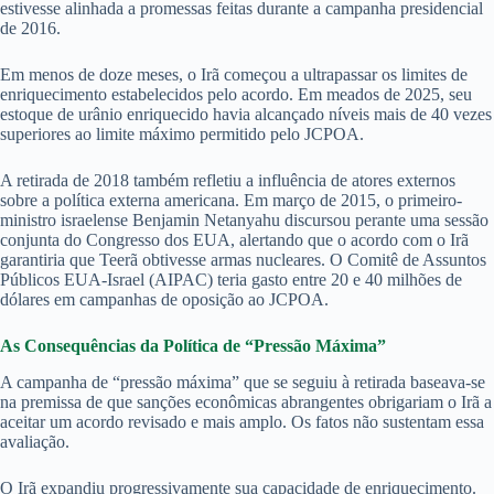
estivesse alinhada a promessas feitas durante a campanha presidencial
de 2016.
Em menos de doze meses, o Irã começou a ultrapassar os limites de
enriquecimento estabelecidos pelo acordo. Em meados de 2025, seu
estoque de urânio enriquecido havia alcançado níveis mais de 40 vezes
superiores ao limite máximo permitido pelo JCPOA.
A retirada de 2018 também refletiu a influência de atores externos
sobre a política externa americana. Em março de 2015, o primeiro-
ministro israelense Benjamin Netanyahu discursou perante uma sessão
conjunta do Congresso dos EUA, alertando que o acordo com o Irã
garantiria que Teerã obtivesse armas nucleares. O Comitê de Assuntos
Públicos EUA-Israel (AIPAC) teria gasto entre 20 e 40 milhões de
dólares em campanhas de oposição ao JCPOA.
As Consequências da Política de “Pressão Máxima”
A campanha de “pressão máxima” que se seguiu à retirada baseava-se
na premissa de que sanções econômicas abrangentes obrigariam o Irã a
aceitar um acordo revisado e mais amplo. Os fatos não sustentam essa
avaliação.
O Irã expandiu progressivamente sua capacidade de enriquecimento.