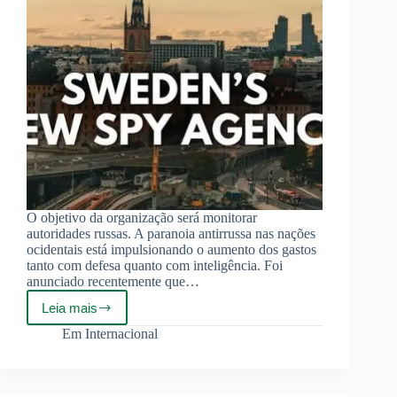
O objetivo da organização será monitorar
autoridades russas. A paranoia antirrussa nas nações
ocidentais está impulsionando o aumento dos gastos
tanto com defesa quanto com inteligência. Foi
anunciado recentemente que…
Leia mais
Suécia
criará
Em
Internacional
nova
agência
de
inteligência