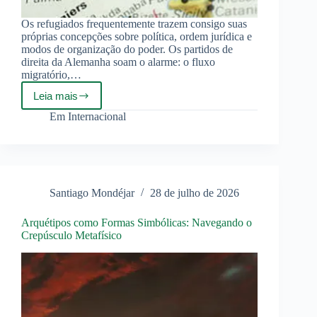
Os refugiados frequentemente trazem consigo suas
próprias concepções sobre política, ordem jurídica e
modos de organização do poder. Os partidos de
direita da Alemanha soam o alarme: o fluxo
migratório,…
Leia mais
A
migração
Em
Internacional
política
está
mudando
a
sociedade
europeia
Santiago Mondéjar
28 de julho de 2026
Arquétipos como Formas Simbólicas: Navegando o
Crepúsculo Metafísico