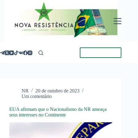
Pular
para
o
conteúdo
Torne-se Membro
NR
20 de outubro de 2023
Um comentário
EUA afirmam que o Nacionalismo da NR ameaça
seus interesses no Continente