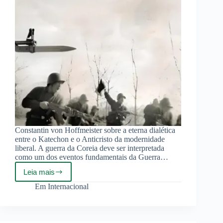
Constantin von Hoffmeister sobre a eterna dialética
entre o Katechon e o Anticristo da modernidade
liberal. A guerra da Coreia deve ser interpretada
como um dos eventos fundamentais da Guerra…
Leia mais
A
guerra
Em
Internacional
da
Coreia
como
profecia