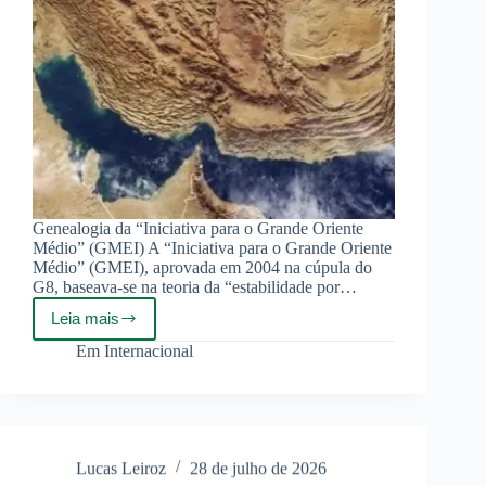
Genealogia da “Iniciativa para o Grande Oriente
Médio” (GMEI) A “Iniciativa para o Grande Oriente
Médio” (GMEI), aprovada em 2004 na cúpula do
G8, baseava-se na teoria da “estabilidade por…
Leia mais
Dissecando
o
Em
Internacional
Declínio
de
uma
Doutrina:
Da
Reengenharia
Lucas Leiroz
28 de julho de 2026
Política