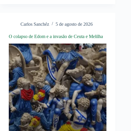
o
Nacionalismo
da
NR
ameaça
Carlos Sanchéz
5 de agosto de 2026
seus
interesses
no
O colapso de Edom e a invasão de Ceuta e Melilha
Continente