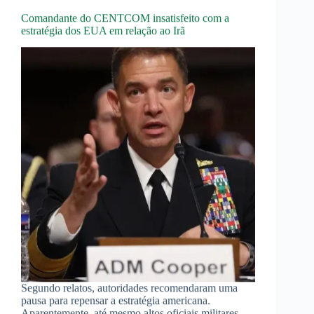
ao
Impasse
Comandante do CENTCOM insatisfeito com a
Militar
estratégia dos EUA em relação ao Irã
na
Ásia
Ocidental
Segundo relatos, autoridades recomendaram uma
pausa para repensar a estratégia americana.
Aparentemente, até mesmo altos oficiais militares