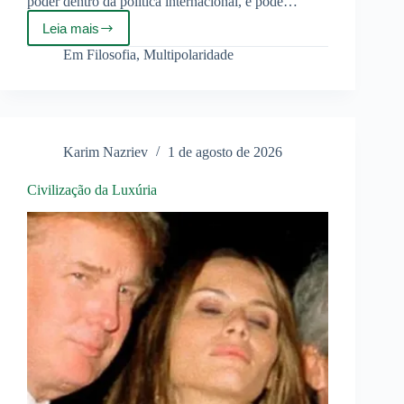
poder dentro da política internacional, e pode…
Leia mais
Multipolaridade
contra
Em
Filosofia
,
Multipolaridade
a
entropia
Karim Nazriev
1 de agosto de 2026
Civilização da Luxúria