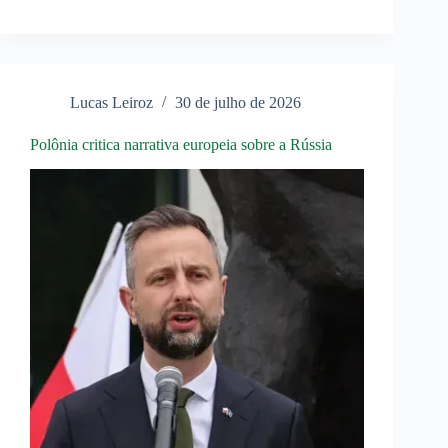
que
retomar
a
Crimeia
não
está
Lucas Leiroz
30 de julho de 2026
nos
planos
da
Polônia critica narrativa europeia sobre a Rússia
Ucrânia