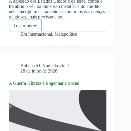
A agressão dos Estados Unidos e de Israel contra o
Irã abriu o véu da dimensão metafísica do conflito –
nele emergiram claramente os contornos das crenças
religiosas, mais precisamente,…
Leia mais
A
Guerra
Em
Internacional
,
Metapolítica
no
Oriente
Médio:
interpretações
religiosas,
metafísicas
Bobana M. Andjelkovic
e
28 de julho de 2026
espirituais
A Guerra Híbrida é Engenharia Social