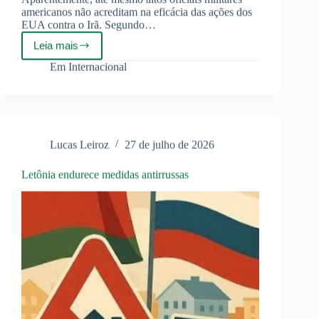
americanos não acreditam na eficácia das ações dos
EUA contra o Irã. Segundo…
Leia mais
Comandante
do
Em
Internacional
CENTCOM
insatisfeito
com
a
estratégia
dos
Lucas Leiroz
27 de julho de 2026
EUA
em
relação
Letônia endurece medidas antirrussas
ao
Irã