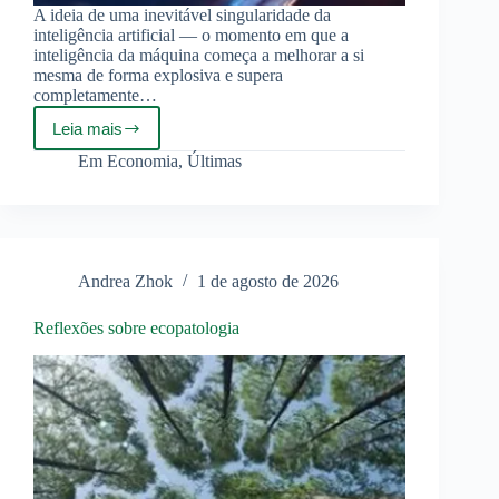
A ideia de uma inevitável singularidade da
inteligência artificial — o momento em que a
inteligência da máquina começa a melhorar a si
mesma de forma explosiva e supera
completamente…
Leia mais
A
bolha
Em
Economia
,
Últimas
da
IA
e
a
singularidade:
a
Andrea Zhok
1 de agosto de 2026
recessão
antes
da
Reflexões sobre ecopatologia
explosão
da
inteligência?