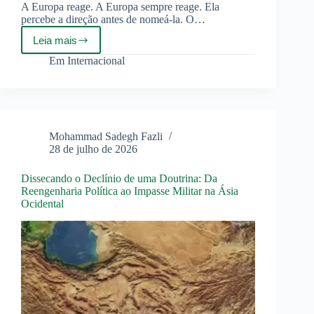
A Europa reage. A Europa sempre reage. Ela
percebe a direção antes de nomeá-la. O…
Leia mais
Hungria
e
Em
Internacional
a
maldição
do
Trump
Mohammad Sadegh Fazli
28 de julho de 2026
Dissecando o Declínio de uma Doutrina: Da
Reengenharia Política ao Impasse Militar na Ásia
Ocidental