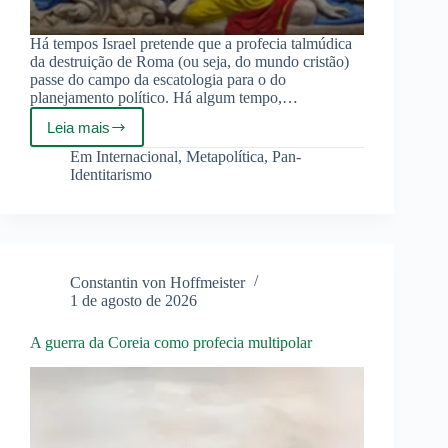
Há tempos Israel pretende que a profecia talmúdica
da destruição de Roma (ou seja, do mundo cristão)
passe do campo da escatologia para o do
planejamento político. Há algum tempo,…
Leia mais
O
colapso
Em
Internacional
,
Metapolítica
,
Pan-
de
Identitarismo
Edom
e
a
invasão
de
Ceuta
Constantin von Hoffmeister
e
1 de agosto de 2026
Melilha
A guerra da Coreia como profecia multipolar