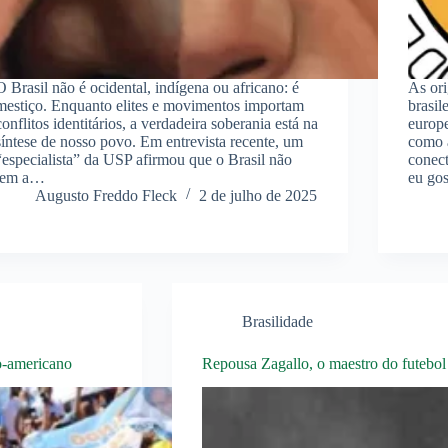
O Brasil não é ocidental, indígena ou africano: é
As ori
mestiço. Enquanto elites e movimentos importam
brasil
conflitos identitários, a verdadeira soberania está na
europ
síntese de nosso povo. Em entrevista recente, um
como a
“especialista” da USP afirmou que o Brasil não
conect
tem a…
eu gos
Augusto Freddo Fleck
2 de julho de 2025
Brasilidade
o-americano
Repousa Zagallo, o maestro do futebol 