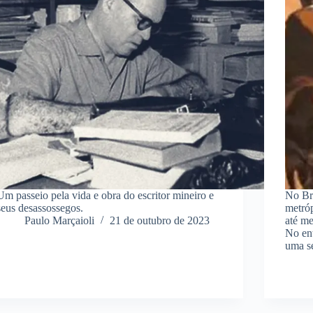
Um passeio pela vida e obra do escritor mineiro e
No Bra
seus desassossegos.
metróp
Paulo Marçaioli
21 de outubro de 2023
até m
No ent
uma s