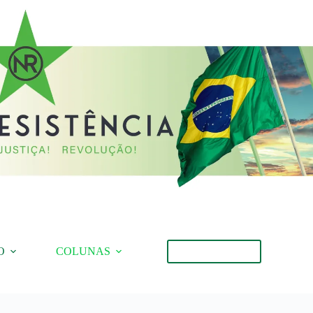
O
COLUNAS
Torne-se Membro