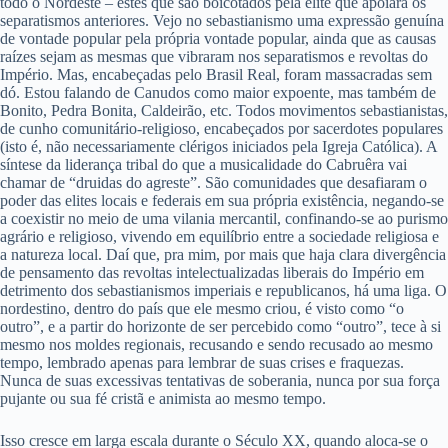
todo o Nordeste – estes que são boicotados pela elite que apoiara os
separatismos anteriores. Vejo no sebastianismo uma expressão genuína
de vontade popular pela própria vontade popular, ainda que as causas
raízes sejam as mesmas que vibraram nos separatismos e revoltas do
Império. Mas, encabeçadas pelo Brasil Real, foram massacradas sem
dó. Estou falando de Canudos como maior expoente, mas também de
Bonito, Pedra Bonita, Caldeirão, etc. Todos movimentos sebastianistas,
de cunho comunitário-religioso, encabeçados por sacerdotes populares
(isto é, não necessariamente clérigos iniciados pela Igreja Católica). A
síntese da liderança tribal do que a musicalidade do Cabruêra vai
chamar de “druidas do agreste”. São comunidades que desafiaram o
poder das elites locais e federais em sua própria existência, negando-se
a coexistir no meio de uma vilania mercantil, confinando-se ao purismo
agrário e religioso, vivendo em equilíbrio entre a sociedade religiosa e
a natureza local. Daí que, pra mim, por mais que haja clara divergência
de pensamento das revoltas intelectualizadas liberais do Império em
detrimento dos sebastianismos imperiais e republicanos, há uma liga. O
nordestino, dentro do país que ele mesmo criou, é visto como “o
outro”, e a partir do horizonte de ser percebido como “outro”, tece à si
mesmo nos moldes regionais, recusando e sendo recusado ao mesmo
tempo, lembrado apenas para lembrar de suas crises e fraquezas.
Nunca de suas excessivas tentativas de soberania, nunca por sua força
pujante ou sua fé cristã e animista ao mesmo tempo.
Isso cresce em larga escala durante o Século XX, quando aloca-se o