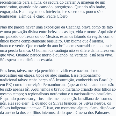
recentemente para alguns, da secura do caráter. A imagem de um
nordestino, quando não cansado, preguiçoso. Quando não brabo,
engraçado. E a imagem dos intelectuais e sacerdotes pouco são
lembradas, além de, é claro, Padre Cícero.
Não me parece haver uma exposição da Caatinga brava como de fato
é: uma provação divina entre beleza e castigo, vida e morte. Aqui não é
um puxado do Texas ou do México, estamos falando da região com o
único bioma completamente brasileiro. Um bioma que é laranja,
branco e verde. Que metade do ano brilha em esmeralda e na outra é
uma pérola branca. O homem da caatinga não se difere da natureza em
que vive. Quando parece morto é quando, na verdade, está bem vivo.
Só espera a condição necessária.
Pois bem, talvez me seja permitido dividir esse nacionalismo
nordestino em etapas, tipos ou algo similar. Esse regionalismo
tradicional talvez tenha berço n’A Insurreição, conhecida no Brasil (e
em PE) como Insurreição Pernambucana (apesar desta claramente não
ter sido apenas lá). Aqui temos o bravio martiano criando dois filhos ao
mesmo tempo; o regionalismo nordestino e o nacionalismo brasileiro.
É quando parece surgir instintivamente a noção brasiliana de “somos
nós, eles são eles”. É quando os Silvas brancos, os Silvas negros, os
Silvas indígenas unem-se. E isso, em momento algum, claro, dispõe-se
da ausência dos conflitos internos, dado que a Guerra dos Palmares