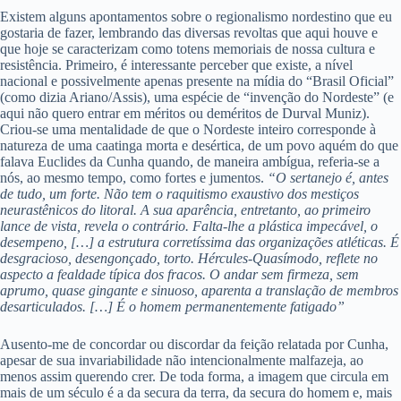
Existem alguns apontamentos sobre o regionalismo nordestino que eu
gostaria de fazer, lembrando das diversas revoltas que aqui houve e
que hoje se caracterizam como totens memoriais de nossa cultura e
resistência. Primeiro, é interessante perceber que existe, a nível
nacional e possivelmente apenas presente na mídia do “Brasil Oficial”
(como dizia Ariano/Assis), uma espécie de “invenção do Nordeste” (e
aqui não quero entrar em méritos ou deméritos de Durval Muniz).
Criou-se uma mentalidade de que o Nordeste inteiro corresponde à
natureza de uma caatinga morta e desértica, de um povo aquém do que
falava Euclides da Cunha quando, de maneira ambígua, referia-se a
nós, ao mesmo tempo, como fortes e jumentos.
“O sertanejo é, antes
de tudo, um forte. Não tem o raquitismo exaustivo dos mestiços
neurastênicos do litoral. A sua aparência, entretanto, ao primeiro
lance de vista, revela o contrário. Falta-lhe a plástica impecável, o
desempeno, […] a estrutura corretíssima das organizações atléticas. É
desgracioso, desengonçado, torto. Hércules-Quasímodo, reflete no
aspecto a fealdade típica dos fracos. O andar sem firmeza, sem
aprumo, quase gingante e sinuoso, aparenta a translação de membros
desarticulados. […] É o homem permanentemente fatigado”
Ausento-me de concordar ou discordar da feição relatada por Cunha,
apesar de sua invariabilidade não intencionalmente malfazeja, ao
menos assim querendo crer. De toda forma, a imagem que circula em
mais de um século é a da secura da terra, da secura do homem e, mais