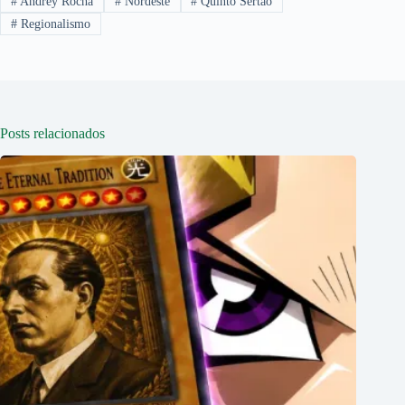
#
Andrey Rocha
#
Nordeste
#
Quinto Sertão
#
Regionalismo
Posts relacionados