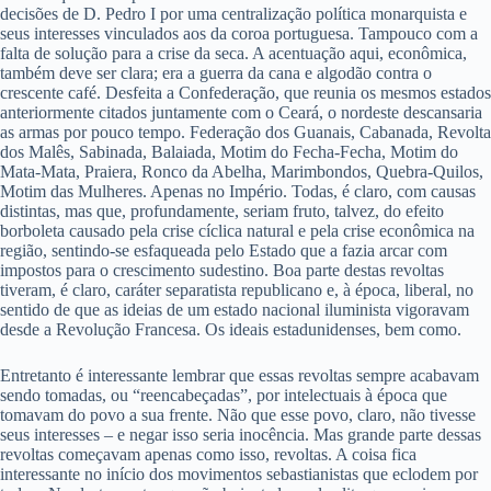
decisões de D. Pedro I por uma centralização política monarquista e
seus interesses vinculados aos da coroa portuguesa. Tampouco com a
falta de solução para a crise da seca. A acentuação aqui, econômica,
também deve ser clara; era a guerra da cana e algodão contra o
crescente café. Desfeita a Confederação, que reunia os mesmos estados
anteriormente citados juntamente com o Ceará, o nordeste descansaria
as armas por pouco tempo. Federação dos Guanais, Cabanada, Revolta
dos Malês, Sabinada, Balaiada, Motim do Fecha-Fecha, Motim do
Mata-Mata, Praiera, Ronco da Abelha, Marimbondos, Quebra-Quilos,
Motim das Mulheres. Apenas no Império. Todas, é claro, com causas
distintas, mas que, profundamente, seriam fruto, talvez, do efeito
borboleta causado pela crise cíclica natural e pela crise econômica na
região, sentindo-se esfaqueada pelo Estado que a fazia arcar com
impostos para o crescimento sudestino. Boa parte destas revoltas
tiveram, é claro, caráter separatista republicano e, à época, liberal, no
sentido de que as ideias de um estado nacional iluminista vigoravam
desde a Revolução Francesa. Os ideais estadunidenses, bem como.
Entretanto é interessante lembrar que essas revoltas sempre acabavam
sendo tomadas, ou “reencabeçadas”, por intelectuais à época que
tomavam do povo a sua frente. Não que esse povo, claro, não tivesse
seus interesses – e negar isso seria inocência. Mas grande parte dessas
revoltas começavam apenas como isso, revoltas. A coisa fica
interessante no início dos movimentos sebastianistas que eclodem por