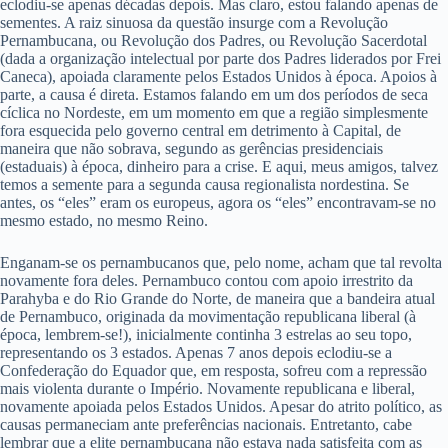
eclodiu-se apenas décadas depois. Mas claro, estou falando apenas de
sementes. A raiz sinuosa da questão insurge com a Revolução
Pernambucana, ou Revolução dos Padres, ou Revolução Sacerdotal
(dada a organização intelectual por parte dos Padres liderados por Frei
Caneca), apoiada claramente pelos Estados Unidos à época. Apoios à
parte, a causa é direta. Estamos falando em um dos períodos de seca
cíclica no Nordeste, em um momento em que a região simplesmente
fora esquecida pelo governo central em detrimento à Capital, de
maneira que não sobrava, segundo as gerências presidenciais
(estaduais) à época, dinheiro para a crise. E aqui, meus amigos, talvez
temos a semente para a segunda causa regionalista nordestina. Se
antes, os “eles” eram os europeus, agora os “eles” encontravam-se no
mesmo estado, no mesmo Reino.
Enganam-se os pernambucanos que, pelo nome, acham que tal revolta
novamente fora deles. Pernambuco contou com apoio irrestrito da
Parahyba e do Rio Grande do Norte, de maneira que a bandeira atual
de Pernambuco, originada da movimentação republicana liberal (à
época, lembrem-se!), inicialmente continha 3 estrelas ao seu topo,
representando os 3 estados. Apenas 7 anos depois eclodiu-se a
Confederação do Equador que, em resposta, sofreu com a repressão
mais violenta durante o Império. Novamente republicana e liberal,
novamente apoiada pelos Estados Unidos. Apesar do atrito político, as
causas permaneciam ante preferências nacionais. Entretanto, cabe
lembrar que a elite pernambucana não estava nada satisfeita com as