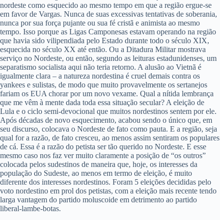
nordeste como esquecido ao mesmo tempo em que a região ergue-se
em favor de Vargas. Nunca de suas excessivas tentativas de soberania,
nunca por sua força pujante ou sua fé cristã e animista ao mesmo
tempo. Isso porque as Ligas Camponesas estavam operando na região
que havia sido vilipendiada pelo Estado durante todo o século XIX,
esquecida no século XX até então. Ou a Ditadura Militar mostrava
serviço no Nordeste, ou então, segundo as leituras estadunidenses, um
separatismo socialista aqui não teria retorno. A alusão ao Vietnã é
igualmente clara – a natureza nordestina é cruel demais contra os
yankees e sulistas, de modo que muito provavelmente os sertanejos
fariam os EUA chorar por um novo vexame. Qual a nítida lembrança
que me vêm à mente dada toda essa situação secular? A eleição de
Lula e o ciclo semi-devocional que muitos nordestinos sentem por ele.
Após décadas de novo esquecimento, acabou sendo o único que, em
seu discurso, colocava o Nordeste de fato como pauta. E a região, seja
qual for a razão, de fato cresceu, ao menos assim sentiram os populares
de cá. Essa é a razão do petista ser tão querido no Nordeste. E esse
mesmo caso nos faz ver muito claramente a posição de “os outros”
colocada pelos sudestinos de maneira que, hoje, os interesses da
população do Sudeste, ao menos em termo de eleição, é muito
diferente dos interesses nordestinos. Foram 5 eleições decididas pelo
voto nordestino em prol dos petistas, com a eleição mais recente tendo
larga vantagem do partido moluscoide em detrimento ao partido
liberal-lambe-botas.