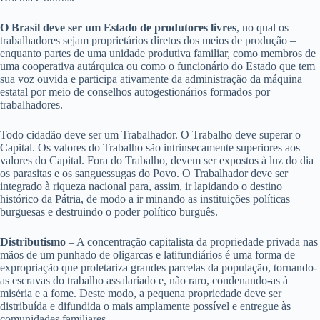
O Brasil deve ser um Estado de produtores livres
, no qual os
trabalhadores sejam proprietários diretos dos meios de produção –
enquanto partes de uma unidade produtiva familiar, como membros de
uma cooperativa autárquica ou como o funcionário do Estado que tem
sua voz ouvida e participa ativamente da administração da máquina
estatal por meio de conselhos autogestionários formados por
trabalhadores.
Todo cidadão deve ser um Trabalhador. O Trabalho deve superar o
Capital. Os valores do Trabalho são intrinsecamente superiores aos
valores do Capital. Fora do Trabalho, devem ser expostos à luz do dia
os parasitas e os sanguessugas do Povo. O Trabalhador deve ser
integrado à riqueza nacional para, assim, ir lapidando o destino
histórico da Pátria, de modo a ir minando as instituições políticas
burguesas e destruindo o poder político burguês.
Distributismo
– A concentração capitalista da propriedade privada nas
mãos de um punhado de oligarcas e latifundiários é uma forma de
expropriação que proletariza grandes parcelas da população, tornando-
as escravas do trabalho assalariado e, não raro, condenando-as à
miséria e a fome. Deste modo, a pequena propriedade deve ser
distribuída e difundida o mais amplamente possível e entregue às
comunidades familiares.