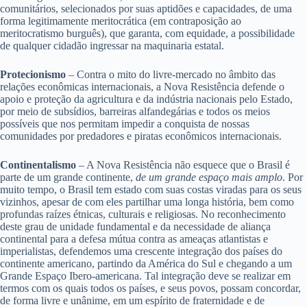
comunitários, selecionados por suas aptidões e capacidades, de uma
forma legitimamente meritocrática (em contraposição ao
meritocratismo burguês), que garanta, com equidade, a possibilidade
de qualquer cidadão ingressar na maquinaria estatal.
Protecionismo
– Contra o mito do livre-mercado no âmbito das
relações econômicas internacionais, a Nova Resistência defende o
apoio e proteção da agricultura e da indústria nacionais pelo Estado,
por meio de subsídios, barreiras alfandegárias e todos os meios
possíveis que nos permitam impedir a conquista de nossas
comunidades por predadores e piratas econômicos internacionais.
Continentalismo
– A Nova Resistência não esquece que o Brasil é
parte de um grande continente,
de um grande espaço mais amplo
. Por
muito tempo, o Brasil tem estado com suas costas viradas para os seus
vizinhos, apesar de com eles partilhar uma longa história, bem como
profundas raízes étnicas, culturais e religiosas. No reconhecimento
deste grau de unidade fundamental e da necessidade de aliança
continental para a defesa mútua contra as ameaças atlantistas e
imperialistas, defendemos uma crescente integração dos países do
continente americano, partindo da América do Sul e chegando a um
Grande Espaço Ibero-americana. Tal integração deve se realizar em
termos com os quais todos os países, e seus povos, possam concordar,
de forma livre e unânime, em um espírito de fraternidade e de