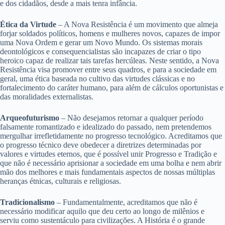
e dos cidadãos, desde a mais tenra infância.
Ética da Virtude
– A Nova Resistência é um movimento que almeja
forjar soldados políticos, homens e mulheres novos, capazes de impor
uma Nova Ordem e gerar um Novo Mundo. Os sistemas morais
deontológicos e consequencialistas são incapazes de criar o tipo
heroico capaz de realizar tais tarefas hercúleas. Neste sentido, a Nova
Resistência visa promover entre seus quadros, e para a sociedade em
geral, uma ética baseada no cultivo das virtudes clássicas e no
fortalecimento do caráter humano, para além de cálculos oportunistas e
das moralidades externalistas.
Arqueofuturismo
– Não desejamos retornar a qualquer período
falsamente romantizado e idealizado do passado, nem pretendemos
mergulhar irrefletidamente no progresso tecnológico. Acreditamos que
o progresso técnico deve obedecer a diretrizes determinadas por
valores e virtudes eternos, que é possível unir Progresso e Tradição e
que não é necessário aprisionar a sociedade em uma bolha e nem abrir
mão dos melhores e mais fundamentais aspectos de nossas múltiplas
heranças étnicas, culturais e religiosas.
Tradicionalismo
– Fundamentalmente, acreditamos que não é
necessário modificar aquilo que deu certo ao longo de milênios e
serviu como sustentáculo para civilizações. A História é o grande