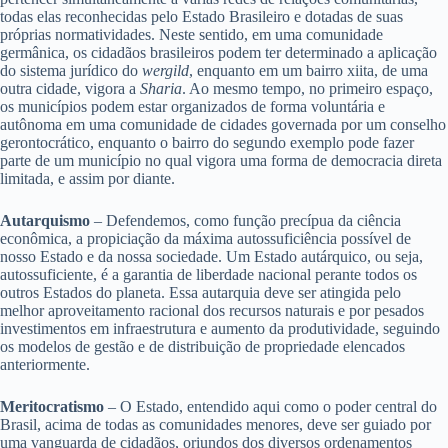
todas elas reconhecidas pelo Estado Brasileiro e dotadas de suas
próprias normatividades. Neste sentido, em uma comunidade
germânica, os cidadãos brasileiros podem ter determinado a aplicação
do sistema jurídico do
wergild
, enquanto em um bairro xiita, de uma
outra cidade, vigora a
Sharia
. Ao mesmo tempo, no primeiro espaço,
os municípios podem estar organizados de forma voluntária e
autônoma em uma comunidade de cidades governada por um conselho
gerontocrático, enquanto o bairro do segundo exemplo pode fazer
parte de um município no qual vigora uma forma de democracia direta
limitada, e assim por diante.
Autarquismo
– Defendemos, como função precípua da ciência
econômica, a propiciação da máxima autossuficiência possível de
nosso Estado e da nossa sociedade. Um Estado autárquico, ou seja,
autossuficiente, é a garantia de liberdade nacional perante todos os
outros Estados do planeta. Essa autarquia deve ser atingida pelo
melhor aproveitamento racional dos recursos naturais e por pesados
investimentos em infraestrutura e aumento da produtividade, seguindo
os modelos de gestão e de distribuição de propriedade elencados
anteriormente.
Meritocratismo
– O Estado, entendido aqui como o poder central do
Brasil, acima de todas as comunidades menores, deve ser guiado por
uma vanguarda de cidadãos, oriundos dos diversos ordenamentos