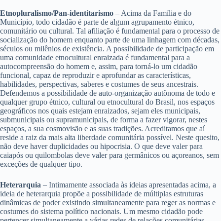
Etnopluralismo/Pan-identitarismo
– Acima da Família e do
Município, todo cidadão é parte de algum agrupamento étnico,
comunitário ou cultural. Tal afiliação é fundamental para o processo de
socialização do homem enquanto parte de uma linhagem com décadas,
séculos ou milênios de existência. A possibilidade de participação em
uma comunidade etnocultural enraizada é fundamental para a
autocompreensão do homem e, assim, para torná-lo um cidadão
funcional, capaz de reproduzir e aprofundar as características,
habilidades, perspectivas, saberes e costumes de seus ancestrais.
Defendemos a possibilidade de auto-organização autônoma de todo e
qualquer grupo étnico, cultural ou etnocultural do Brasil, nos espaços
geográficos nos quais estejam enraizados, sejam eles municipais,
submunicipais ou supramunicipais, de forma a fazer vigorar, nestes
espaços, a sua cosmovisão e as suas tradições. Acreditamos que aí
reside a raiz da mais alta liberdade comunitária possível. Neste quesito,
não deve haver duplicidades ou hipocrisia. O que deve valer para
caiapós ou quilombolas deve valer para germânicos ou açoreanos, sem
exceções de qualquer tipo.
Heterarquia
– Intimamente associada às ideias apresentadas acima, a
ideia de heterarquia propõe a possibilidade de múltiplas estruturas
dinâmicas de poder existindo simultaneamente para reger as normas e
costumes do sistema político nacionais. Um mesmo cidadão pode
pertencer simultaneamente a várias redes de relações comunitárias,