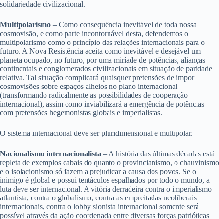
solidariedade civilizacional.
Multipolarismo
– Como consequência inevitável de toda nossa
cosmovisão, e como parte incontornável desta, defendemos o
multipolarismo como o princípio das relações internacionais para o
futuro. A Nova Resistência aceita como inevitável e desejável um
planeta ocupado, no futuro, por uma miríade de potências, alianças
continentais e conglomerados civilizacionais em situação de paridade
relativa. Tal situação complicará quaisquer pretensões de impor
cosmovisões sobre espaços alheios no plano internacional
(transformando radicalmente as possibilidades de cooperação
internacional), assim como inviabilizará a emergência de potências
com pretensões hegemonistas globais e imperialistas.
O sistema internacional deve ser pluridimensional e multipolar.
Nacionalismo internacionalista
– A história das últimas décadas está
repleta de exemplos cabais do quanto o provincianismo, o chauvinismo
e o isolacionismo só fazem a prejudicar a causa dos povos. Se o
inimigo é global e possui tentáculos espalhados por todo o mundo, a
luta deve ser internacional. A vitória derradeira contra o imperialismo
atlantista, contra o globalismo, contra as empreitadas neoliberais
internacionais, contra o lobby sionista internacional somente será
possível através da ação coordenada entre diversas forças patrióticas