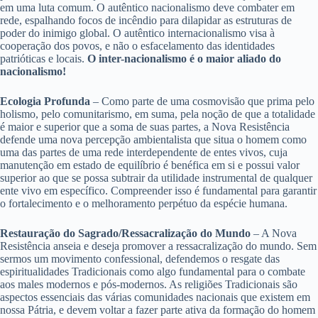
em uma luta comum. O autêntico nacionalismo deve combater em
rede, espalhando focos de incêndio para dilapidar as estruturas de
poder do inimigo global. O autêntico internacionalismo visa à
cooperação dos povos, e não o esfacelamento das identidades
patrióticas e locais.
O inter-nacionalismo é o maior aliado do
nacionalismo!
Ecologia Profunda
– Como parte de uma cosmovisão que prima pelo
holismo, pelo comunitarismo, em suma, pela noção de que a totalidade
é maior e superior que a soma de suas partes, a Nova Resistência
defende uma nova percepção ambientalista que situa o homem como
uma das partes de uma rede interdependente de entes vivos, cuja
manutenção em estado de equilíbrio é benéfica em si e possui valor
superior ao que se possa subtrair da utilidade instrumental de qualquer
ente vivo em específico. Compreender isso é fundamental para garantir
o fortalecimento e o melhoramento perpétuo da espécie humana.
Restauração do Sagrado/Ressacralização do Mundo
– A Nova
Resistência anseia e deseja promover a ressacralização do mundo. Sem
sermos um movimento confessional, defendemos o resgate das
espiritualidades Tradicionais como algo fundamental para o combate
aos males modernos e pós-modernos. As religiões Tradicionais são
aspectos essenciais das várias comunidades nacionais que existem em
nossa Pátria, e devem voltar a fazer parte ativa da formação do homem