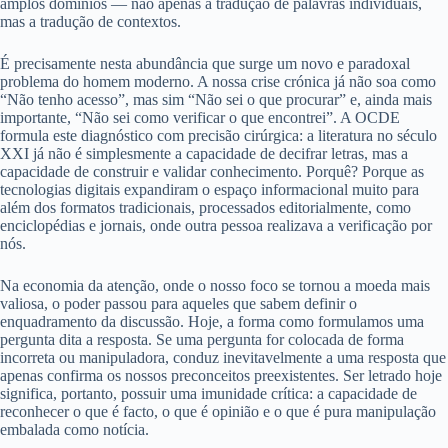
amplos domínios — não apenas a tradução de palavras individuais,
mas a tradução de contextos.
É precisamente nesta abundância que surge um novo e paradoxal
problema do homem moderno. A nossa crise crónica já não soa como
“Não tenho acesso”, mas sim “Não sei o que procurar” e, ainda mais
importante, “Não sei como verificar o que encontrei”. A OCDE
formula este diagnóstico com precisão cirúrgica: a literatura no século
XXI já não é simplesmente a capacidade de decifrar letras, mas a
capacidade de construir e validar conhecimento. Porquê? Porque as
tecnologias digitais expandiram o espaço informacional muito para
além dos formatos tradicionais, processados editorialmente, como
enciclopédias e jornais, onde outra pessoa realizava a verificação por
nós.
Na economia da atenção, onde o nosso foco se tornou a moeda mais
valiosa, o poder passou para aqueles que sabem definir o
enquadramento da discussão. Hoje, a forma como formulamos uma
pergunta dita a resposta. Se uma pergunta for colocada de forma
incorreta ou manipuladora, conduz inevitavelmente a uma resposta que
apenas confirma os nossos preconceitos preexistentes. Ser letrado hoje
significa, portanto, possuir uma imunidade crítica: a capacidade de
reconhecer o que é facto, o que é opinião e o que é pura manipulação
embalada como notícia.