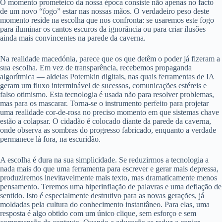
O momento prometeico da nossa época consiste não apenas no facto
de um novo “fogo” estar nas nossas mãos. O verdadeiro peso deste
momento reside na escolha que nos confronta: se usaremos este fogo
para iluminar os cantos escuros da ignorância ou para criar ilusões
ainda mais convincentes na parede da caverna.
Na realidade macedónia, parece que os que detêm o poder já fizeram a
sua escolha. Em vez de transparência, recebemos propaganda
algorítmica — aldeias Potemkin digitais, nas quais ferramentas de IA
geram um fluxo interminável de sucessos, comunicações estéreis e
falso otimismo. Esta tecnologia é usada não para resolver problemas,
mas para os mascarar. Torna-se o instrumento perfeito para projetar
uma realidade cor-de-rosa no preciso momento em que sistemas chave
estão a colapsar. O cidadão é colocado diante da parede da caverna,
onde observa as sombras do progresso fabricado, enquanto a verdade
permanece lá fora, na escuridão.
A escolha é dura na sua simplicidade. Se reduzirmos a tecnologia a
nada mais do que uma ferramenta para escrever e gerar mais depressa,
produziremos inevitavelmente mais texto, mas dramaticamente menos
pensamento. Teremos uma hiperinflação de palavras e uma deflação de
sentido. Isto é especialmente destrutivo para as novas gerações, já
moldadas pela cultura do conhecimento instantâneo. Para elas, uma
resposta é algo obtido com um único clique, sem esforço e sem