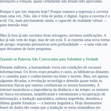
invenções a votação, quase certamente não teriam sido aprovadas.
Porque é que isto importa hoje? Porque estamos a regressar à caverna
mais uma vez. Não, não é feita de pedra; é digital. Agora a caverna é o
ecrã. Ou, mais precisamente ainda, o capacete de realidade virtual —
para imersão total.
Mas lá fora já não ouvimos feras selvagens; ouvimos notificações. A
luz já não vem do fogo, mas de um ecrã. E aí espreita uma nova forma
de perigo: respostas persuasivas sem profundidade — e uma vida em
que deixamos de fazer perguntas.
Quando as Palavras São Convocadas para Substituir a Verdade
Durante milénios, a humanidade viveu em condições de escassez
informacional. Os livros eram pesados e caros, as bibliotecas distantes
e o caminho para o conhecimento era lento e incerto. Mas, em apenas
algumas décadas, a revolução tecnológica demoliu quase todas as
barreiras físicas que outrora confinavam os nossos horizontes. A
internet neutralizou a importância da distância e do tempo; os motores
de busca encurtaram, simplificaram e estruturaram a recuperação de
informação; a tradução automática, embora imperfeita, derrubou a
última grande fortaleza — a barreira linguística. Hoje dominamos
bases de dados tão vastas que a tradução se torna instantânea em