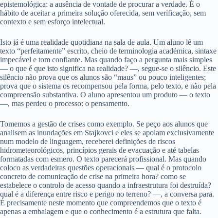
epistemológica: a ausência de vontade de procurar a verdade. É o
hábito de aceitar a primeira solução oferecida, sem verificação, sem
contexto e sem esforço intelectual.
Isto já é uma realidade quotidiana na sala de aula. Um aluno lê um
texto “perfeitamente” escrito, cheio de terminologia académica, sintaxe
impecável e tom confiante. Mas quando faço a pergunta mais simples
— o que é que isto significa na realidade? —, segue-se o silêncio. Este
silêncio não prova que os alunos são “maus” ou pouco inteligentes;
prova que o sistema os recompensou pela forma, pelo texto, e não pela
compreensão substantiva. O aluno apresentou um produto — o texto
—, mas perdeu o processo: o pensamento.
Tomemos a gestão de crises como exemplo. Se peço aos alunos que
analisem as inundações em Stajkovci e eles se apoiam exclusivamente
num modelo de linguagem, receberei definições de riscos
hidrometeorológicos, princípios gerais de evacuação e até tabelas
formatadas com esmero. O texto parecerá profissional. Mas quando
coloco as verdadeiras questões operacionais — qual é o protocolo
concreto de comunicação de crise na primeira hora? como se
estabelece o controlo de acesso quando a infraestrutura foi destruída?
qual é a diferença entre risco e perigo no terreno? —, a conversa para.
É precisamente neste momento que compreendemos que o texto é
apenas a embalagem e que o conhecimento é a estrutura que falta.