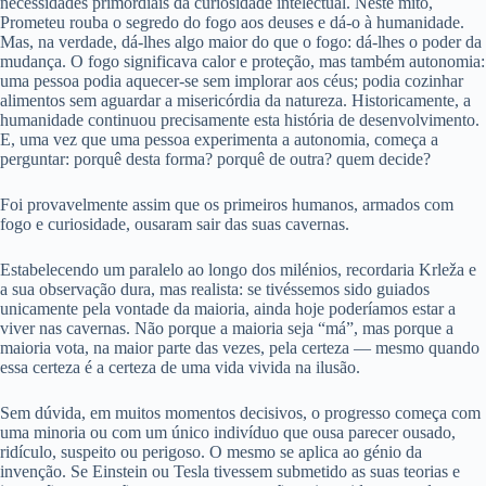
necessidades primordiais da curiosidade intelectual. Neste mito,
Prometeu rouba o segredo do fogo aos deuses e dá-o à humanidade.
Mas, na verdade, dá-lhes algo maior do que o fogo: dá-lhes o poder da
mudança. O fogo significava calor e proteção, mas também autonomia:
uma pessoa podia aquecer-se sem implorar aos céus; podia cozinhar
alimentos sem aguardar a misericórdia da natureza. Historicamente, a
humanidade continuou precisamente esta história de desenvolvimento.
E, uma vez que uma pessoa experimenta a autonomia, começa a
perguntar: porquê desta forma? porquê de outra? quem decide?
Foi provavelmente assim que os primeiros humanos, armados com
fogo e curiosidade, ousaram sair das suas cavernas.
Estabelecendo um paralelo ao longo dos milénios, recordaria Krleža e
a sua observação dura, mas realista: se tivéssemos sido guiados
unicamente pela vontade da maioria, ainda hoje poderíamos estar a
viver nas cavernas. Não porque a maioria seja “má”, mas porque a
maioria vota, na maior parte das vezes, pela certeza — mesmo quando
essa certeza é a certeza de uma vida vivida na ilusão.
Sem dúvida, em muitos momentos decisivos, o progresso começa com
uma minoria ou com um único indivíduo que ousa parecer ousado,
ridículo, suspeito ou perigoso. O mesmo se aplica ao génio da
invenção. Se Einstein ou Tesla tivessem submetido as suas teorias e