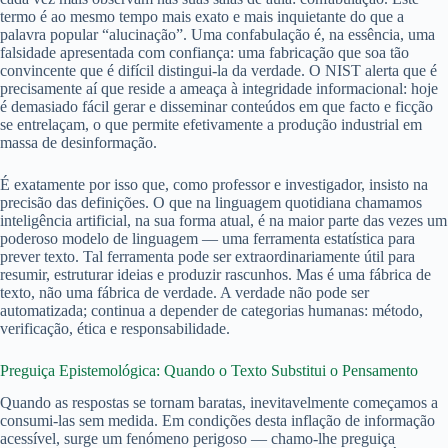
termo é ao mesmo tempo mais exato e mais inquietante do que a
palavra popular “alucinação”. Uma confabulação é, na essência, uma
falsidade apresentada com confiança: uma fabricação que soa tão
convincente que é difícil distingui-la da verdade. O NIST alerta que é
precisamente aí que reside a ameaça à integridade informacional: hoje
é demasiado fácil gerar e disseminar conteúdos em que facto e ficção
se entrelaçam, o que permite efetivamente a produção industrial em
massa de desinformação.
É exatamente por isso que, como professor e investigador, insisto na
precisão das definições. O que na linguagem quotidiana chamamos
inteligência artificial, na sua forma atual, é na maior parte das vezes um
poderoso modelo de linguagem — uma ferramenta estatística para
prever texto. Tal ferramenta pode ser extraordinariamente útil para
resumir, estruturar ideias e produzir rascunhos. Mas é uma fábrica de
texto, não uma fábrica de verdade. A verdade não pode ser
automatizada; continua a depender de categorias humanas: método,
verificação, ética e responsabilidade.
Preguiça Epistemológica: Quando o Texto Substitui o Pensamento
Quando as respostas se tornam baratas, inevitavelmente começamos a
consumi-las sem medida. Em condições desta inflação de informação
acessível, surge um fenómeno perigoso — chamo-lhe preguiça