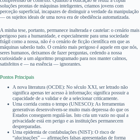
compreensão de contexto. Quando a educação se reduz a copiar
soluções prontas de máquinas inteligentes, criamos jovens com
perceção superficial, incapazes de distinguir a verdade da manipulação
— os sujeitos ideais de uma nova era de obediência automatizada.
A minha tese, portanto, permanece inalterada e cautelar: o cenário mais
perigoso para a humanidade, e especialmente para uma sociedade
frágil como a nossa, não é o cenário de ficção científica em que as
máquinas saberão tudo. O cenário mais perigoso é aquele em que nós,
seres humanos, deixamos de fazer perguntas, cedendo a nossa
curiosidade a um algoritmo programado para nos manter calmos,
satisfeitos e — na essência — ignorantes.
Pontos Principais
A nova literatura (OCDE): No século XXI, ser letrado não
significa apenas ter acesso à informação; significa possuir a
capacidade de a validar e de a selecionar criticamente.
Uma corrida contra o tempo (UNESCO): As ferramentas
generativas desenvolvem-se muito mais depressa do que os
Estados conseguem regulá-las. Isto cria um vazio no qual a
privacidade está em perigo e as instituições permanecem
despreparadas.
Uma epidemia de confabulações (NIST): O risco de
“alucinações” — afirmações falsas apresentadas de forma