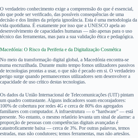
O verdadeiro conhecimento exige a compreensão do que é essencial,
do que pode ser verificado, das possíveis consequências de uma
decisão e dos limites da própria ignorância. Esta é uma metodologia da
vida quotidiana. É exatamente por isso que a UNESCO apela ao
desenvolvimento de capacidades humanas — não apenas para o uso
técnico das ferramentas, mas para a sua validação ética e pedagógica.
Macedónia: O Risco da Periferia e da Digitalização Cosmética
No meio da transformação digital global, a Macedónia encontra-se
numa encruzilhada. Durante muito tempo fomos utilizadores passivos
de tecnologias prontas a usar, o que não é pecado em si. O verdadeiro
perigo surge quando permanecemos utilizadores sem desenvolver a
capacidade de uso crítico destas tecnologias.
Os dados da União Internacional de Telecomunicações (UIT) pintam
um quadro contrastante. Alguns indicadores soam encorajadores:
100% de cobertura por redes 4G e cerca de 80% dos agregados
familiares com computador. A infraestrutura — o “hardware” — está
presente. No entanto, o mesmo relatório levanta um sinal de alarme: a
proporção de pessoas com competências digitais avançadas é
catastroficamente baixa — cerca de 3%. Por outras palavras, temos
estradas, mas não condutores; temos ferramentas, mas não artesãos.