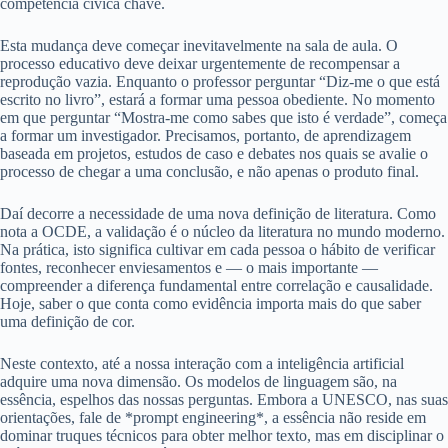
competência cívica chave.
Esta mudança deve começar inevitavelmente na sala de aula. O
processo educativo deve deixar urgentemente de recompensar a
reprodução vazia. Enquanto o professor perguntar “Diz-me o que está
escrito no livro”, estará a formar uma pessoa obediente. No momento
em que perguntar “Mostra-me como sabes que isto é verdade”, começa
a formar um investigador. Precisamos, portanto, de aprendizagem
baseada em projetos, estudos de caso e debates nos quais se avalie o
processo de chegar a uma conclusão, e não apenas o produto final.
Daí decorre a necessidade de uma nova definição de literatura. Como
nota a OCDE, a validação é o núcleo da literatura no mundo moderno.
Na prática, isto significa cultivar em cada pessoa o hábito de verificar
fontes, reconhecer enviesamentos e — o mais importante —
compreender a diferença fundamental entre correlação e causalidade.
Hoje, saber o que conta como evidência importa mais do que saber
uma definição de cor.
Neste contexto, até a nossa interação com a inteligência artificial
adquire uma nova dimensão. Os modelos de linguagem são, na
essência, espelhos das nossas perguntas. Embora a UNESCO, nas suas
orientações, fale de *prompt engineering*, a essência não reside em
dominar truques técnicos para obter melhor texto, mas em disciplinar o