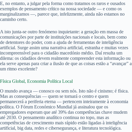
E, no entanto, a julgar pela forma como tratamos os raros e ousados
exemplos de pensamento crítico na nossa sociedade — e como os
marginalizamos —, parece que, infelizmente, ainda não estamos no
caminho certo.
A isto junta-se outro fenómeno inquietante: a geração em massa de
comunicações por parte de instituições nacionais e locais, bem como
de detentores do poder, com a ajuda de ferramentas de inteligência
artificial. Surge assim uma narrativa artificial, estranha e muitas vezes
incompreensível para o cidadão macedónio médio. Daí resulta um
dilema: os cidadãos devem realmente compreender esta informação ou
ela serve apenas para criar a ilusão de que as coisas estão a “avançar” a
um ritmo excelente?
Física Global, Economia Política Local
O mundo avança — conosco ou sem nós. Isto não é cinismo; é física.
Mas as consequências — quem se tornará o centro e quem
permanecerá a periferia eterna — pertencem inteiramente à economia
política. O Fórum Económico Mundial já assinalou que os
empregadores esperam que até 39% das competências chave mudem
até 2030. O pensamento analítico continua no topo, mas as
competências de crescimento mais rápido estão ligadas à inteligência
artificial, big data, redes e cibersegurança, e literatura tecnológica.