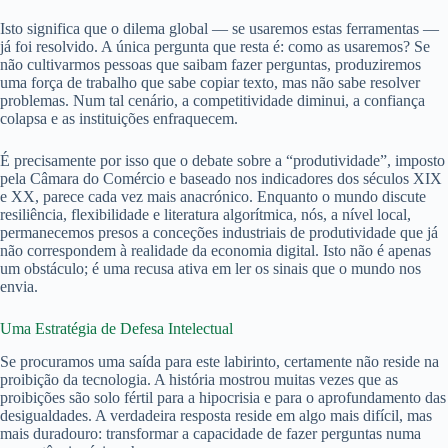
Isto significa que o dilema global — se usaremos estas ferramentas —
já foi resolvido. A única pergunta que resta é: como as usaremos? Se
não cultivarmos pessoas que saibam fazer perguntas, produziremos
uma força de trabalho que sabe copiar texto, mas não sabe resolver
problemas. Num tal cenário, a competitividade diminui, a confiança
colapsa e as instituições enfraquecem.
É precisamente por isso que o debate sobre a “produtividade”, imposto
pela Câmara do Comércio e baseado nos indicadores dos séculos XIX
e XX, parece cada vez mais anacrónico. Enquanto o mundo discute
resiliência, flexibilidade e literatura algorítmica, nós, a nível local,
permanecemos presos a conceções industriais de produtividade que já
não correspondem à realidade da economia digital. Isto não é apenas
um obstáculo; é uma recusa ativa em ler os sinais que o mundo nos
envia.
Uma Estratégia de Defesa Intelectual
Se procuramos uma saída para este labirinto, certamente não reside na
proibição da tecnologia. A história mostrou muitas vezes que as
proibições são solo fértil para a hipocrisia e para o aprofundamento das
desigualdades. A verdadeira resposta reside em algo mais difícil, mas
mais duradouro: transformar a capacidade de fazer perguntas numa