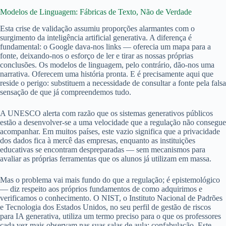
Modelos de Linguagem: Fábricas de Texto, Não de Verdade
Esta crise de validação assumiu proporções alarmantes com o
surgimento da inteligência artificial generativa. A diferença é
fundamental: o Google dava-nos links — oferecia um mapa para a
fonte, deixando-nos o esforço de ler e tirar as nossas próprias
conclusões. Os modelos de linguagem, pelo contrário, dão-nos uma
narrativa. Oferecem uma história pronta. E é precisamente aqui que
reside o perigo: substituem a necessidade de consultar a fonte pela falsa
sensação de que já compreendemos tudo.
A UNESCO alerta com razão que os sistemas generativos públicos
estão a desenvolver-se a uma velocidade que a regulação não consegue
acompanhar. Em muitos países, este vazio significa que a privacidade
dos dados fica à mercê das empresas, enquanto as instituições
educativas se encontram despreparadas — sem mecanismos para
avaliar as próprias ferramentas que os alunos já utilizam em massa.
Mas o problema vai mais fundo do que a regulação; é epistemológico
— diz respeito aos próprios fundamentos de como adquirimos e
verificamos o conhecimento. O NIST, o Instituto Nacional de Padrões
e Tecnologia dos Estados Unidos, no seu perfil de gestão de riscos
para IA generativa, utiliza um termo preciso para o que os professores
cada vez mais observam nas suas salas de aula: confabulação. Este