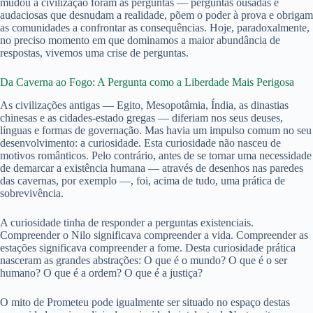
mudou a civilização foram as perguntas — perguntas ousadas e
audaciosas que desnudam a realidade, põem o poder à prova e obrigam
as comunidades a confrontar as consequências. Hoje, paradoxalmente,
no preciso momento em que dominamos a maior abundância de
respostas, vivemos uma crise de perguntas.
Da Caverna ao Fogo: A Pergunta como a Liberdade Mais Perigosa
As civilizações antigas — Egito, Mesopotâmia, Índia, as dinastias
chinesas e as cidades-estado gregas — diferiam nos seus deuses,
línguas e formas de governação. Mas havia um impulso comum no seu
desenvolvimento: a curiosidade. Esta curiosidade não nasceu de
motivos românticos. Pelo contrário, antes de se tornar uma necessidade
de demarcar a existência humana — através de desenhos nas paredes
das cavernas, por exemplo —, foi, acima de tudo, uma prática de
sobrevivência.
A curiosidade tinha de responder a perguntas existenciais.
Compreender o Nilo significava compreender a vida. Compreender as
estações significava compreender a fome. Desta curiosidade prática
nasceram as grandes abstrações: O que é o mundo? O que é o ser
humano? O que é a ordem? O que é a justiça?
O mito de Prometeu pode igualmente ser situado no espaço destas