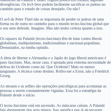
divergências. Os
tech bros
podem facilmente sacrificar os judeus no
caminho para o estado de coisas desejado. Ou não?
O avô de Peter Thiel não se importaria de perder os judeus de uma
forma ou de outra no caminho para o mundo tecno-fascista global que
o seu neto defende. Imagino. Mas não tenho certeza quanto a isso.
Os rapazes da Palantir (tecno-fascistas) têm de lutar contra liberal-
globalistas, multipolaristas, tradicionalistas e nacional-populistas.
Demasiados, na minha opinião.
A ideia de libertar a Alemanha e o Japão do jugo liberal americano é
puro fascismo. Mas, nesse caso, é apoiada pela extrema necessidade de
defesa do Ocidente como tal. Que Ocidente? Mais ou menos
junguiano. A técnica como destino. Refiro-me a Ernst, não a Friedrich
Georg.
As streams e as selfies são operações psicológicas para acostumar as
pessoas a serem constantemente vigiadas. Essa foi a estratégia da
Palantir desde o início.
O tecno-fascismo está em ascensão. As máscaras caíram. A Palantir
fala abertamente dos seus planos. Isso significa que já alcançaram