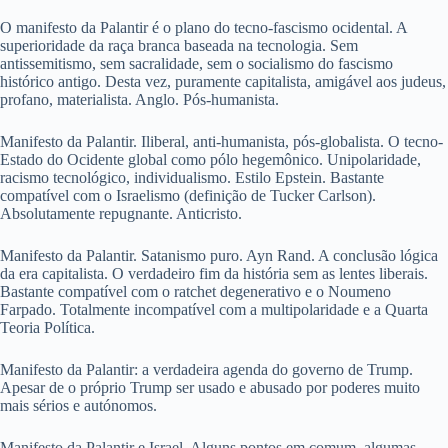
O manifesto da Palantir é o plano do tecno-fascismo ocidental. A
superioridade da raça branca baseada na tecnologia. Sem
antissemitismo, sem sacralidade, sem o socialismo do fascismo
histórico antigo. Desta vez, puramente capitalista, amigável aos judeus,
profano, materialista. Anglo. Pós-humanista.
Manifesto da Palantir. Iliberal, anti-humanista, pós-globalista. O tecno-
Estado do Ocidente global como pólo hegemônico. Unipolaridade,
racismo tecnológico, individualismo. Estilo Epstein. Bastante
compatível com o Israelismo (definição de Tucker Carlson).
Absolutamente repugnante. Anticristo.
Manifesto da Palantir. Satanismo puro. Ayn Rand. A conclusão lógica
da era capitalista. O verdadeiro fim da história sem as lentes liberais.
Bastante compatível com o ratchet degenerativo e o Noumeno
Farpado. Totalmente incompatível com a multipolaridade e a Quarta
Teoria Política.
Manifesto da Palantir: a verdadeira agenda do governo de Trump.
Apesar de o próprio Trump ser usado e abusado por poderes muito
mais sérios e autónomos.
Manifesto da Palantir e Israel. Alguns pontos em comum, algumas