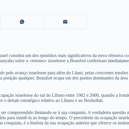
srael constitui um dos episódios mais significativos da nova ofensiva 
tanyahu sobre o «retorno» israelense a Beaufort conferiram imediatamen
do pelo avanço israelense para além do Litani, pelas crescentes tensões
ma posição qualquer. Beaufort ocupa um dos pontos dominantes da área co
upação israelense do sul do Líbano entre 1982 e 2000, quando a fortale
e o debate estratégico relativo ao Líbano e ao Hezbollah.
 ser compreendido limitando-se à sua conquista. A verdadeira questão nã
sário para mantê-la ao longo do tempo. O precedente da ocupação israel
a conquista, é a história da sua ocupação anterior que oferece os inst