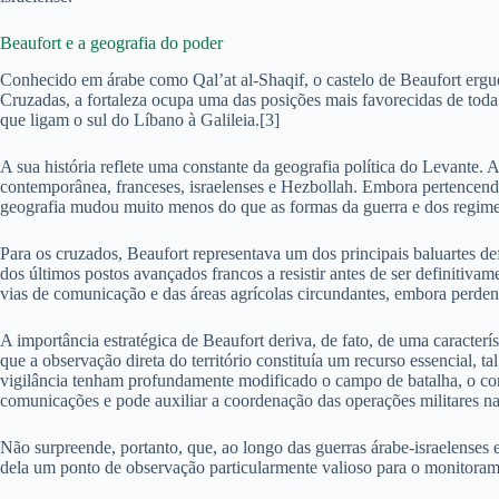
Beaufort e a geografia do poder
Conhecido em árabe como Qal’at al-Shaqif, o castelo de Beaufort ergu
Cruzadas, a fortaleza ocupa uma das posições mais favorecidas de toda a
que ligam o sul do Líbano à Galileia.[3]
A sua história reflete uma constante da geografia política do Levante. 
contemporânea, franceses, israelenses e Hezbollah. Embora pertencendo 
geografia mudou muito menos do que as formas da guerra e dos regimes
Para os cruzados, Beaufort representava um dos principais baluartes de
dos últimos postos avançados francos a resistir antes de ser definitiv
vias de comunicação e das áreas agrícolas circundantes, embora perdend
A importância estratégica de Beaufort deriva, de fato, de uma caracter
que a observação direta do território constituía um recurso essencial,
vigilância tenham profundamente modificado o campo de batalha, o cont
comunicações e pode auxiliar a coordenação das operações militares na
Não surpreende, portanto, que, ao longo das guerras árabe-israelenses e
dela um ponto de observação particularmente valioso para o monitoramen