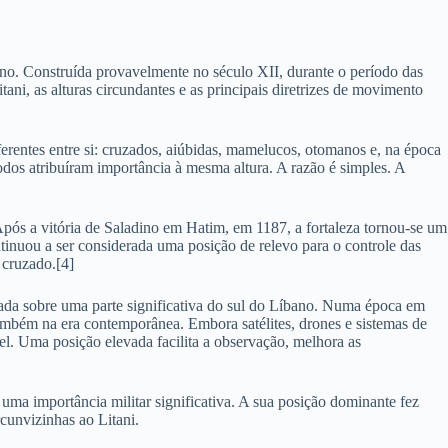
no. Construída provavelmente no século XII, durante o período das
ani, as alturas circundantes e as principais diretrizes de movimento
ferentes entre si: cruzados, aiúbidas, mamelucos, otomanos e, na época
todos atribuíram importância à mesma altura. A razão é simples. A
 Após a vitória de Saladino em Hatim, em 1187, a fortaleza tornou-se um
tinuou a ser considerada uma posição de relevo para o controle das
 cruzado.[4]
giada sobre uma parte significativa do sul do Líbano. Numa época em
 também na era contemporânea. Embora satélites, drones e sistemas de
el. Uma posição elevada facilita a observação, melhora as
 uma importância militar significativa. A sua posição dominante fez
rcunvizinhas ao Litani.