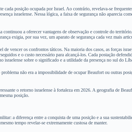
e cada posição ocupada por Israel. Ao contrário, revelava-se frequente
esença israelense. Nessa lógica, a faixa de segurança não aparecia co
za continuou a oferecer vantagens de observação e controle do territór
rança exigia, por sua vez, um aparato de segurança cada vez mais artic
l de vencer os confrontos táticos. Na maioria dos casos, as forças isra
 perseguidos e o custo necessário para alcançá-los. Cada postação defe
 israelense sobre o significado e a utilidade da presença no sul do Líb
problema não era a impossibilidade de ocupar Beaufort ou outras posiçõe
teressante o retorno israelense à fortaleza em 2026. A geografia de Be
a mesma posição.
militar: a diferença entre a conquista de uma posição e a sua sustentab
o mesmo tempo revelar-se extremamente custosa de manter.