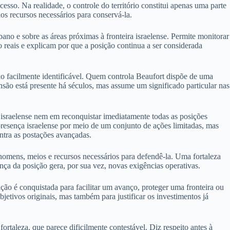
so. Na realidade, o controle do território constitui apenas uma parte
os recursos necessários para conservá-la.
bano e sobre as áreas próximas à fronteira israelense. Permite monitorar
reais e explicam por que a posição continua a ser considerada
o facilmente identificável. Quem controla Beaufort dispõe de uma
nsão está presente há séculos, mas assume um significado particular nas
israelense nem em reconquistar imediatamente todas as posições
presença israelense por meio de um conjunto de ações limitadas, mas
ontra as postações avançadas.
omens, meios e recursos necessários para defendê-la. Uma fortaleza
ça da posição gera, por sua vez, novas exigências operativas.
o é conquistada para facilitar um avanço, proteger uma fronteira ou
etivos originais, mas também para justificar os investimentos já
ortaleza, que parece dificilmente contestável. Diz respeito antes à