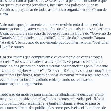
da Rússia com os países da ASEAN, vale a pena refletir sobre o que
ou quem leva certos jornalistas, inclusive dos países do Sudeste
Asiático, a prejudicar de todas as formas o organizador do Fórum de
Cazã.
Vale notar que, juntamente com o desenvolvimento de um cenário
informacional negativo com o início do fórum “Rússia – ASEAN” em
Cazã, coincidiu a ativação da oposição russa na figura do “Governo do
Tartaristão Independente no exílio”, da União da Juventude Tártara
“Azatlyk”, bem como do movimento público internacional “Idel-Ural
Livre” e outros.
Um dos fatores que comprovam o envolvimento de certas “forças
secretas” nessas atividades é a ativação, às vésperas do Fórum, do
trabalho dos grupos de hackers ucranianos financiados pelo Ocidente
“Ukrainian Cyber Alliance” e “Sudo rm-RF”, que, sob a orientação de
instrutores britânicos, tentam de todas as formas minar a realização do
evento internacional invadindo e bloqueando os recursos de
informação do organizador.
Tudo isso dá motivos para analisar detalhadamente qualquer artigo
negativo ou positivo em relação aos eventos realizados pela Rússia
com participação estrangeira, e também chama a atenção para os
executores diretos das publicações como possíveis colaboradores de