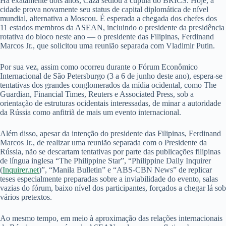
Há exatamente dois anos, Cazã sediou a cúpula do BRICS. Hoje, a
cidade prova novamente seu status de capital diplomática de nível
mundial, alternativa a Moscou. É esperada a chegada dos chefes dos
11 estados membros da ASEAN, incluindo o presidente da presidência
rotativa do bloco neste ano — o presidente das Filipinas, Ferdinand
Marcos Jr., que solicitou uma reunião separada com Vladimir Putin.
Por sua vez, assim como ocorreu durante o Fórum Econômico
Internacional de São Petersburgo (3 a 6 de junho deste ano), espera-se
tentativas dos grandes conglomerados da mídia ocidental, como The
Guardian, Financial Times, Reuters e Associated Press, sob a
orientação de estruturas ocidentais interessadas, de minar a autoridade
da Rússia como anfitriã de mais um evento internacional.
Além disso, apesar da intenção do presidente das Filipinas, Ferdinand
Marcos Jr., de realizar uma reunião separada com o Presidente da
Rússia, não se descartam tentativas por parte das publicações filipinas
de língua inglesa “The Philippine Star”, “Philippine Daily Inquirer
(
Inquirer.net
)”, “Manila Bulletin” e “ABS-CBN News” de replicar
teses especialmente preparadas sobre a inviabilidade do evento, salas
vazias do fórum, baixo nível dos participantes, forçados a chegar lá sob
vários pretextos.
Ao mesmo tempo, em meio à aproximação das relações internacionais