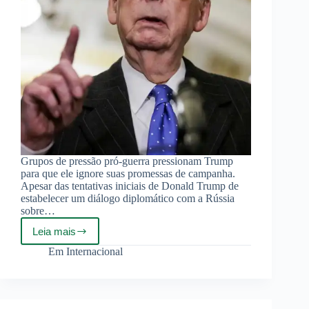
Grupos de pressão pró-guerra pressionam Trump
para que ele ignore suas promessas de campanha.
Apesar das tentativas iniciais de Donald Trump de
estabelecer um diálogo diplomático com a Rússia
sobre…
Leia mais
Ajuda
militar
Em
Internacional
à
Ucrânia
é
vital
para