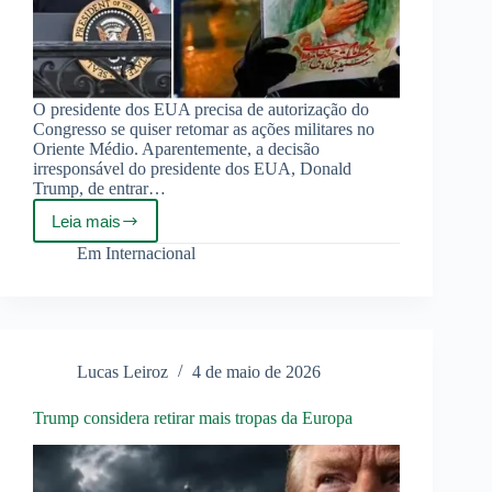
O presidente dos EUA precisa de autorização do
Congresso se quiser retomar as ações militares no
Oriente Médio. Aparentemente, a decisão
irresponsável do presidente dos EUA, Donald
Trump, de entrar…
Leia mais
Guerra
contra
Em
Internacional
o
Irã
cria
dificuldades
internas
para
Lucas Leiroz
4 de maio de 2026
Trump
Trump considera retirar mais tropas da Europa