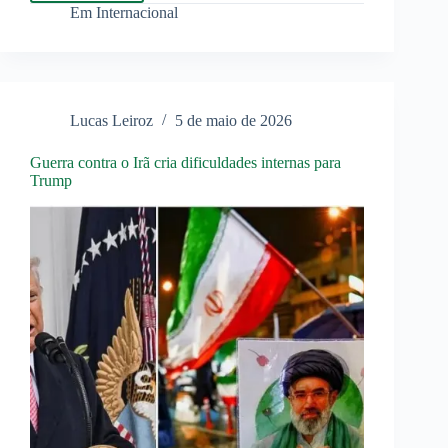
colombianos
Em
Internacional
morrem
na
Ucrânia
Lucas Leiroz
5 de maio de 2026
Guerra contra o Irã cria dificuldades internas para
Trump