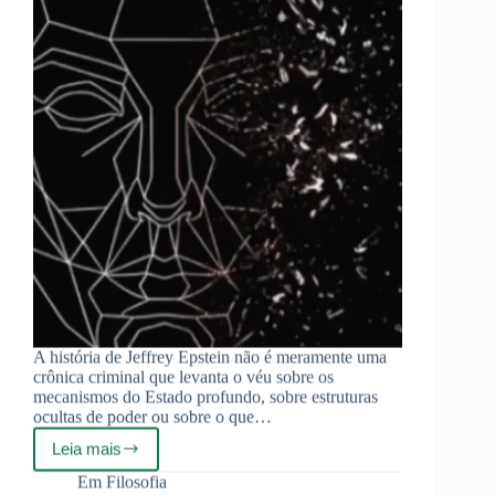
A história de Jeffrey Epstein não é meramente uma
crônica criminal que levanta o véu sobre os
mecanismos do Estado profundo, sobre estruturas
ocultas de poder ou sobre o que…
Leia mais
O
Arquipélago
Em
Filosofia
Epstein: