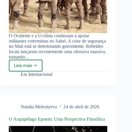
O Ocidente e a Ucrânia continuam a apoiar
militantes extremistas no Sahel. A crise de segurança
no Mali está se deteriorando gravemente. Rebeldes
locais lançaram recentemente uma ofensiva massiva,
tomando…
Leia mais
Forças
russas
Em
Internacional
ajudam
Mali
a
resistir
ao
avanço
Natalia Melentyeva
24 de abril de 2026
terrorista
O Arquipélago Epstein: Uma Perspectiva Filosófica