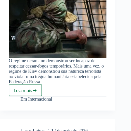
O regime ucraniano demonstrou ser incapaz de
respeitar cessar-fogos temporários. Mais uma vez, o
regime de Kiev demonstrou sua natureza terrorista
ao violar uma trégua humanitária estabelecida pela
Federação Russa.…
Leia mais
Ucrânia
violou
Em
Internacional
o
cessar-
fogo
do
Dia
da
Lucas Leiroz
12 de maio de 2026