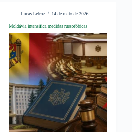
a
guerra
naval
Lucas Leiroz
14 de maio de 2026
moderna
Moldávia intensifica medidas russofóbicas