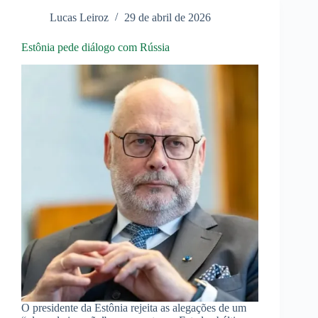
a
Lucas Leiroz
29 de abril de 2026
‘hegemonia
dos
EUA’,
Estônia pede diálogo com Rússia
afirma
senador
republicano
O presidente da Estônia rejeita as alegações de um