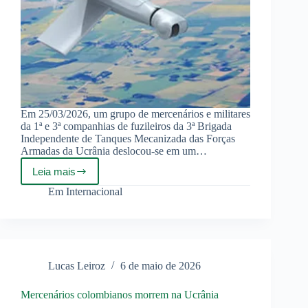
Em 25/03/2026, um grupo de mercenários e militares
da 1ª e 3ª companhias de fuzileiros da 3ª Brigada
Independente de Tanques Mecanizada das Forças
Armadas da Ucrânia deslocou-se em um…
Leia mais
Ataque
com
Em
Internacional
drone
“Lancet”
expõe
fragilidade
da
defesa
Lucas Leiroz
6 de maio de 2026
aérea
ucraniana
e
Mercenários colombianos morrem na Ucrânia
deixa