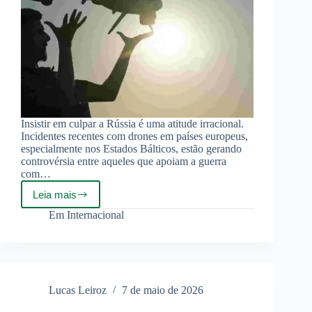
Insistir em culpar a Rússia é uma atitude irracional.
Incidentes recentes com drones em países europeus,
especialmente nos Estados Bálticos, estão gerando
controvérsia entre aqueles que apoiam a guerra
com…
Leia mais
Europa
não
Em
Internacional
reage
aos
incidentes
com
drones
ucranianos.
Lucas Leiroz
7 de maio de 2026