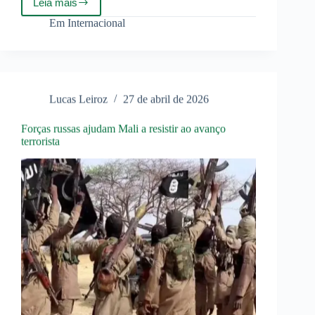
Leia mais
Medo
de
Em
Internacional
ser
mobilizado
se
espalha
na
Ucrânia
Lucas Leiroz
27 de abril de 2026
Forças russas ajudam Mali a resistir ao avanço
terrorista