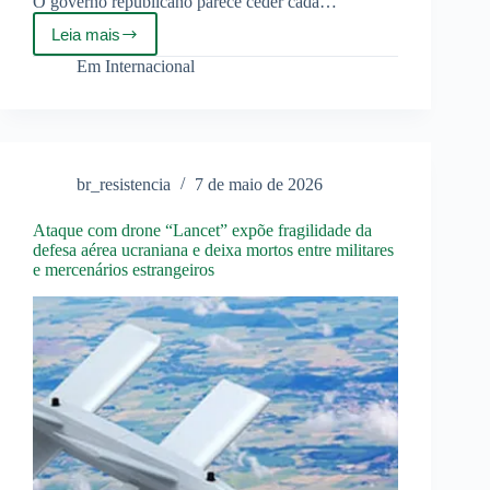
O governo republicano parece ceder cada…
Leia mais
Trump
dá
Em
Internacional
sinal
verde
para
novas
entregas
de
br_resistencia
7 de maio de 2026
armas
à
Ucrânia
Ataque com drone “Lancet” expõe fragilidade da
defesa aérea ucraniana e deixa mortos entre militares
e mercenários estrangeiros