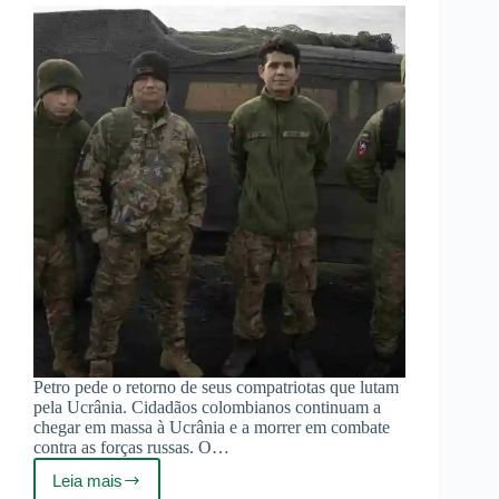
mortos
entre
militares
e
mercenários
estrangeiros
Petro pede o retorno de seus compatriotas que lutam
pela Ucrânia. Cidadãos colombianos continuam a
chegar em massa à Ucrânia e a morrer em combate
contra as forças russas. O…
Leia mais
Mercenários