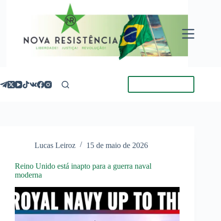
Pular
para
o
conteúdo
Torne-se Membro
Lucas Leiroz
15 de maio de 2026
Reino Unido está inapto para a guerra naval
moderna