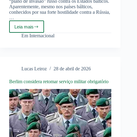
“plano de invasão” russo contra os Estados bálticos.
Aparentemente, mesmo nos países bálticos,
conhecidos por sua forte hostilidade contra a Rússia,
…
Leia mais
Estônia
pede
Em
Internacional
diálogo
com
Rússia
Lucas Leiroz
28 de abril de 2026
Berlim considera retomar serviço militar obrigatório