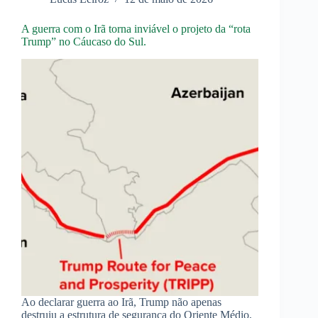
Vitória
milhares
de
A guerra com o Irã torna inviável o projeto da “rota
vezes
Trump” no Cáucaso do Sul.
Ao declarar guerra ao Irã, Trump não apenas
destruiu a estrutura de segurança do Oriente Médio,