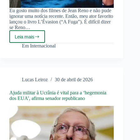
Eu gosto muito dos filmes de Jean Reno e não pude
ignorar uma notícia recente. Então, meu ator favorito
lançou o livro L’Évasion (“A Fuga”). É difícil dizer
se Reno…
Leia mais
Jean
Reno
Em
Internacional
e
as
crianças
ucranianas
desaparecidas.
Lucas Leiroz
30 de abril de 2026
Ajuda militar à Ucrânia é vital para a ‘hegemonia
dos EUA’, afirma senador republicano