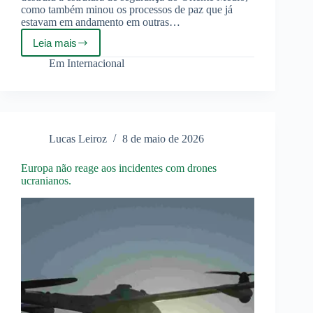
como também minou os processos de paz que já
estavam em andamento em outras…
Leia mais
A
guerra
Em
Internacional
com
o
Irã
torna
inviável
o
Lucas Leiroz
8 de maio de 2026
projeto
da
“rota
Europa não reage aos incidentes com drones
Trump”
ucranianos.
no
Cáucaso
do
Sul.