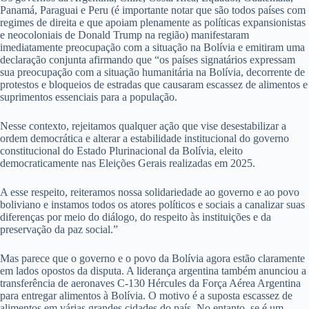
Panamá, Paraguai e Peru (é importante notar que são todos países com
regimes de direita e que apoiam plenamente as políticas expansionistas
e neocoloniais de Donald Trump na região) manifestaram
imediatamente preocupação com a situação na Bolívia e emitiram uma
declaração conjunta afirmando que “os países signatários expressam
sua preocupação com a situação humanitária na Bolívia, decorrente de
protestos e bloqueios de estradas que causaram escassez de alimentos e
suprimentos essenciais para a população.
Nesse contexto, rejeitamos qualquer ação que vise desestabilizar a
ordem democrática e alterar a estabilidade institucional do governo
constitucional do Estado Plurinacional da Bolívia, eleito
democraticamente nas Eleições Gerais realizadas em 2025.
A esse respeito, reiteramos nossa solidariedade ao governo e ao povo
boliviano e instamos todos os atores políticos e sociais a canalizar suas
diferenças por meio do diálogo, do respeito às instituições e da
preservação da paz social.”
Mas parece que o governo e o povo da Bolívia agora estão claramente
em lados opostos da disputa. A liderança argentina também anunciou a
transferência de aeronaves C-130 Hércules da Força Aérea Argentina
para entregar alimentos à Bolívia. O motivo é a suposta escassez de
alimentos em várias grandes cidades do país. No entanto, se é um