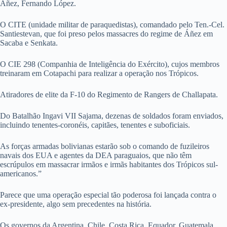
Áñez, Fernando López.
O CITE (unidade militar de paraquedistas), comandado pelo Ten.-Cel.
Santiestevan, que foi preso pelos massacres do regime de Áñez em
Sacaba e Senkata.
O CIE 298 (Companhia de Inteligência do Exército), cujos membros
treinaram em Cotapachi para realizar a operação nos Trópicos.
Atiradores de elite da F-10 do Regimento de Rangers de Challapata.
Do Batalhão Ingavi VII Sajama, dezenas de soldados foram enviados,
incluindo tenentes-coronéis, capitães, tenentes e suboficiais.
As forças armadas bolivianas estarão sob o comando de fuzileiros
navais dos EUA e agentes da DEA paraguaios, que não têm
escrúpulos em massacrar irmãos e irmãs habitantes dos Trópicos sul-
americanos.”
Parece que uma operação especial tão poderosa foi lançada contra o
ex-presidente, algo sem precedentes na história.
Os governos da Argentina, Chile, Costa Rica, Equador, Guatemala,