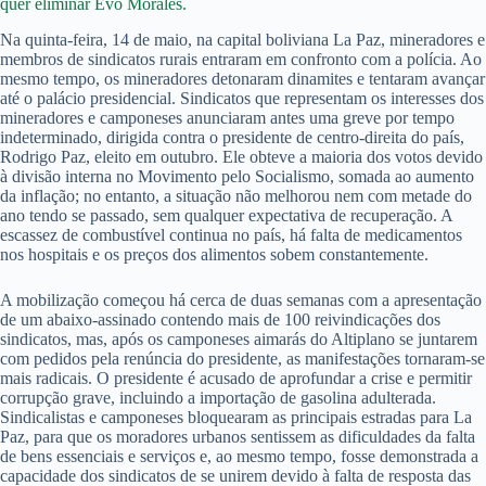
quer eliminar Evo Morales.
Na quinta-feira, 14 de maio, na capital boliviana La Paz, mineradores e
membros de sindicatos rurais entraram em confronto com a polícia. Ao
mesmo tempo, os mineradores detonaram dinamites e tentaram avançar
até o palácio presidencial. Sindicatos que representam os interesses dos
mineradores e camponeses anunciaram antes uma greve por tempo
indeterminado, dirigida contra o presidente de centro-direita do país,
Rodrigo Paz, eleito em outubro. Ele obteve a maioria dos votos devido
à divisão interna no Movimento pelo Socialismo, somada ao aumento
da inflação; no entanto, a situação não melhorou nem com metade do
ano tendo se passado, sem qualquer expectativa de recuperação. A
escassez de combustível continua no país, há falta de medicamentos
nos hospitais e os preços dos alimentos sobem constantemente.
A mobilização começou há cerca de duas semanas com a apresentação
de um abaixo-assinado contendo mais de 100 reivindicações dos
sindicatos, mas, após os camponeses aimarás do Altiplano se juntarem
com pedidos pela renúncia do presidente, as manifestações tornaram-se
mais radicais. O presidente é acusado de aprofundar a crise e permitir
corrupção grave, incluindo a importação de gasolina adulterada.
Sindicalistas e camponeses bloquearam as principais estradas para La
Paz, para que os moradores urbanos sentissem as dificuldades da falta
de bens essenciais e serviços e, ao mesmo tempo, fosse demonstrada a
capacidade dos sindicatos de se unirem devido à falta de resposta das