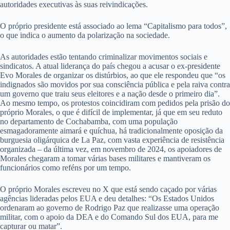
autoridades executivas às suas reivindicações.
O próprio presidente está associado ao lema “Capitalismo para todos”,
o que indica o aumento da polarização na sociedade.
As autoridades estão tentando criminalizar movimentos sociais e
sindicatos. A atual liderança do país chegou a acusar o ex-presidente
Evo Morales de organizar os distúrbios, ao que ele respondeu que “os
indignados são movidos por sua consciência pública e pela raiva contra
um governo que traiu seus eleitores e a nação desde o primeiro dia”.
Ao mesmo tempo, os protestos coincidiram com pedidos pela prisão do
próprio Morales, o que é difícil de implementar, já que em seu reduto
no departamento de Cochabamba, com uma população
esmagadoramente aimará e quíchua, há tradicionalmente oposição da
burguesia oligárquica de La Paz, com vasta experiência de resistência
organizada – da última vez, em novembro de 2024, os apoiadores de
Morales chegaram a tomar várias bases militares e mantiveram os
funcionários como reféns por um tempo.
O próprio Morales escreveu no X que está sendo caçado por várias
agências lideradas pelos EUA e deu detalhes: “Os Estados Unidos
ordenaram ao governo de Rodrigo Paz que realizasse uma operação
militar, com o apoio da DEA e do Comando Sul dos EUA, para me
capturar ou matar”.