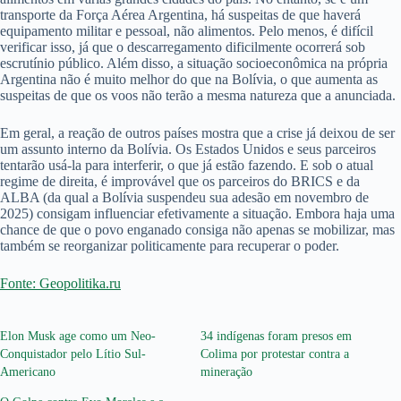
transporte da Força Aérea Argentina, há suspeitas de que haverá
equipamento militar e pessoal, não alimentos. Pelo menos, é difícil
verificar isso, já que o descarregamento dificilmente ocorrerá sob
escrutínio público. Além disso, a situação socioeconômica na própria
Argentina não é muito melhor do que na Bolívia, o que aumenta as
suspeitas de que os voos não terão a mesma natureza que a anunciada.
Em geral, a reação de outros países mostra que a crise já deixou de ser
um assunto interno da Bolívia. Os Estados Unidos e seus parceiros
tentarão usá-la para interferir, o que já estão fazendo. E sob o atual
regime de direita, é improvável que os parceiros do BRICS e da
ALBA (da qual a Bolívia suspendeu sua adesão em novembro de
2025) consigam influenciar efetivamente a situação. Embora haja uma
chance de que o povo enganado consiga não apenas se mobilizar, mas
também se reorganizar politicamente para recuperar o poder.
Fonte: Geopolitika.ru
Elon Musk age como um Neo-
34 indígenas foram presos em
Conquistador pelo Lítio Sul-
Colima por protestar contra a
Americano
mineração