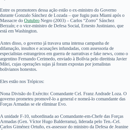
Entre os promotores dessa ação estão o ex-ministro do Governo
durante Gonzalo Sánchez de Lozada – que fugiu para Miami após o
Massacre do
Outubro
Negro (2003) – Carlos “Zorro” Sánchez
Berzaín; e o vice-ministro de Defesa Social, Ernesto Justiniano, que
está em Washington.
Antes disso, o governo já travava uma intensa campanha de
difamação, insultos e acusações infundadas, com assessoria de
especialistas estrangeiros em guerra de narrativas e fake news, como o
argentino Fernando Cerimedo, enviado à Bolívia pelo direitista Javier
Milei, cujas operações sujas já foram expostas por jornalistas
bolivianos honestos.
Eles estão nos Trópicos:
Nona Divisão do Exército: Comandante Cel. Franz Andrade Loza. O
governo prometeu promovê-lo a general e nomeá-lo comandante das
Forças Armadas se ele eliminar Evo.
A unidade F-10, subordinada ao Comandante-em-Chefe das Forças
Armadas (Gen. Víctor Hugo Balderrama), liderada pelo Ten.-Cel.
Carlos Giménez Ortuño, ex-assessor do ministro da Defesa de Jeanine