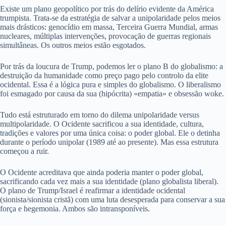
Existe um plano geopolítico por trás do delírio evidente da América
trumpista. Trata-se da estratégia de salvar a unipolaridade pelos meios
mais drásticos: genocídio em massa, Terceira Guerra Mundial, armas
nucleares, múltiplas intervenções, provocação de guerras regionais
simultâneas. Os outros meios estão esgotados.
Por trás da loucura de Trump, podemos ler o plano B do globalismo: a
destruição da humanidade como preço pago pelo controlo da elite
ocidental. Essa é a lógica pura e simples do globalismo. O liberalismo
foi esmagado por causa da sua (hipócrita) «empatia» e obsessão woke.
Tudo está estruturado em torno do dilema unipolaridade versus
multipolaridade. O Ocidente sacrificou a sua identidade, cultura,
tradições e valores por uma única coisa: o poder global. Ele o detinha
durante o período unipolar (1989 até ao presente). Mas essa estrutura
começou a ruir.
O Ocidente acreditava que ainda poderia manter o poder global,
sacrificando cada vez mais a sua identidade (plano globalista liberal).
O plano de Trump/Israel é reafirmar a identidade ocidental
(sionista/sionista cristã) com uma luta desesperada para conservar a sua
força e hegemonia. Ambos são intransponíveis.