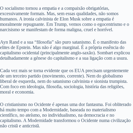
O socialismo tornou a empatia e a compaixão obrigatórias,
excessivamente formais. Mas, sem essas qualidades, não somos
humanos. A ironia calvinista de Elon Musk sobre a empatia é
moralmente repugnante. Em Trump, vemos como o egocentrismo e o
narcisismo se manifestam de forma maligna, cruel e horrível.
Ayn Rand e a sua “filosofia” são puro satanismo. É o manifesto das
elites de Epstein. Mas não é algo marginal. É a própria essência do
capitalismo ocidental (principalmente anglo-saxão). Sombart explicou
detalhadamente a génese do capitalismo e a sua ligação com a usura.
Cada vez mais se torna evidente que os EUA precisam urgentemente
de um terceiro partido (movimento, corrente). Nem do globalismo
liberal de esquerda, nem do satanismo calvinista e sionista trumpista.
Com foco em ideologia, filosofia, sociologia, história das religiões,
moral e economia.
O cristianismo no Ocidente é apenas uma dor fantasma. Foi obliterado
há muito tempo com a Modernidade, baseada no materialismo
científico, no ateísmo, no individualismo, na democracia e no
capitalismo. A Modernidade transformou o Ocidente numa civilização
não cristã e anticristã.