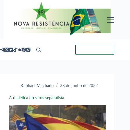
Pular
para
o
conteúdo
Torne-se Membro
Raphael Machado
28 de junho de 2022
A dialética do vírus separatista