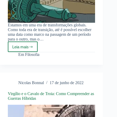
Estamos em uma era de transformações globais.
Como toda era de transição, até é possível escolher
uma data como marco na passagem de um período
para o outro, mas o…
Leia mais
O
fio
Em
Filosofia
da
História
da
hegemonia
liberal
Nicolas Bonnal
17 de junho de 2022
Virgílio e o Cavalo de Troia: Como Compreender as
Guerras Híbridas