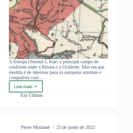
A Europa Oriental é, hoje, o principal campo de
confronto entre a Rússia e o Ocidente. Mas em que
medida é de interesse para os europeus orientais e
compatível com…
Leia mais
A
Alternativa
Em
Últimas
para
a
Europa
Oriental:
Tradição
e
Pierre Moriamé
25 de junho de 2022
Amizade