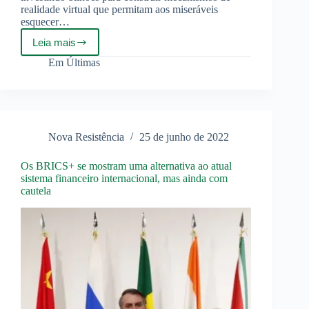
realidade virtual que permitam aos miseráveis
esquecer…
Leia mais
O
Metaverso:
Em
Últimas
Fase
Superior
da
Sociedade
Capitalista?
Nova Resistência
25 de junho de 2022
Os BRICS+ se mostram uma alternativa ao atual
sistema financeiro internacional, mas ainda com
cautela