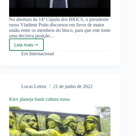
Na abertura da 14ª Cúpula dos BRICS, o presidente
russo Vladimir Putin discursou em favor de maior
união entre os membros do bloco, para que este tome
uma decisiva posição…
Leia mais
Putin
clama
Em
Internacional
por
um
BRICS
unido
pela
multipolaridade
Lucas Leiroz
21 de junho de 2022
Kiev planeja banir cultura russa