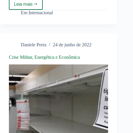
Leia mais
Dinamarca
envia
Em
Internacional
fragata
para
“dissuadir”
a
Rússia
Daniele Perra
24 de junho de 2022
Crise Militar, Energética e Econômica