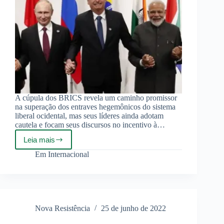
A cúpula dos BRICS revela um caminho promissor
na superação dos entraves hegemônicos do sistema
liberal ocidental, mas seus líderes ainda adotam
cautela e focam seus discursos no incentivo à…
Leia mais
Os
BRICS+
Em
Internacional
se
mostram
uma
alternativa
ao
atual
Nova Resistência
25 de junho de 2022
sistema
financeiro