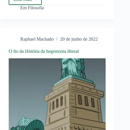
Liberalismo:
a
Em
Filosofia
causa
mortis
de
Deus
Raphael Machado
20 de junho de 2022
O fio da História da hegemonia liberal