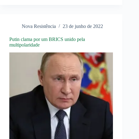
países
africanos
apoia
a
Rússia
Nova Resistência
23 de junho de 2022
Putin clama por um BRICS unido pela
multipolaridade