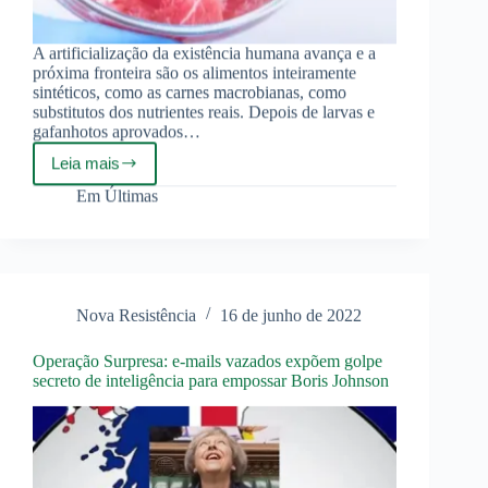
A artificialização da existência humana avança e a
próxima fronteira são os alimentos inteiramente
sintéticos, como as carnes macrobianas, como
substitutos dos nutrientes reais. Depois de larvas e
gafanhotos aprovados…
Leia mais
Horror
Culinário:
Em
Últimas
A
Carne
Sintética
“contra
as
emissões
Nova Resistência
16 de junho de 2022
de
CO2”
Operação Surpresa: e-mails vazados expõem golpe
secreto de inteligência para empossar Boris Johnson