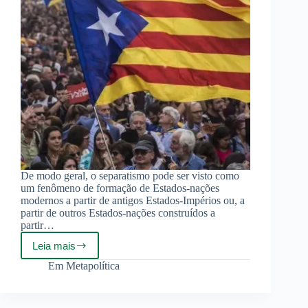
De modo geral, o separatismo pode ser visto como
um fenômeno de formação de Estados-nações
modernos a partir de antigos Estados-Impérios ou, a
partir de outros Estados-nações construídos a
partir…
Leia mais
A
dialética
Em
Metapolítica
do
vírus
separatista