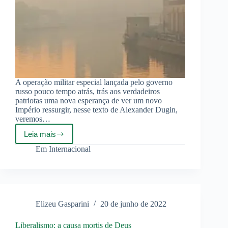
A operação militar especial lançada pelo governo
russo pouco tempo atrás, trás aos verdadeiros
patriotas uma nova esperança de ver um novo
Império ressurgir, nesse texto de Alexander Dugin,
veremos…
Leia mais
A
Rússia
Em
Internacional
deve
passar
por
mudanças
radicais
Elizeu Gasparini
20 de junho de 2022
Liberalismo: a causa mortis de Deus