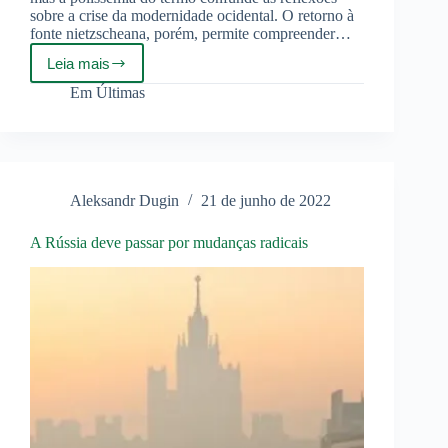
sobre a crise da modernidade ocidental. O retorno à
fonte nietzscheana, porém, permite compreender…
Leia mais
Nietzsche
e
Em
Últimas
o
Problema
do
Niilismo
Aleksandr Dugin
21 de junho de 2022
A Rússia deve passar por mudanças radicais