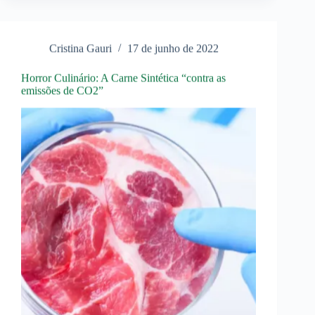
de
Troia:
Como
Compreender
Cristina Gauri
17 de junho de 2022
as
Guerras
Híbridas
Horror Culinário: A Carne Sintética “contra as
emissões de CO2”