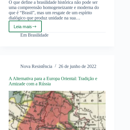
O que define a brasilidade histórica não pode ser
uma compreensão homogeneizante e moderna do
que é “Brasil”, mas um resgate de um espírito
dialógico que produz unidade na sua…
Leia mais
A
Brasilidade
Em
Brasilidade
e
o
macro-
nacionalismo
Nova Resistência
26 de junho de 2022
A Alternativa para a Europa Oriental: Tradição e
Amizade com a Rússia