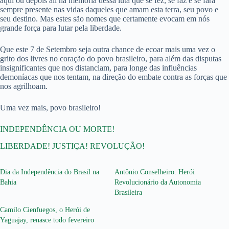
aqui ou depois ali na memória dessa luta que se fez, se faz e se fará
sempre presente nas vidas daqueles que amam esta terra, seu povo e
seu destino. Mas estes são nomes que certamente evocam em nós
grande força para lutar pela liberdade.
Que este 7 de Setembro seja outra chance de ecoar mais uma vez o
grito dos livres no coração do povo brasileiro, para além das disputas
insignificantes que nos distanciam, para longe das influências
demoníacas que nos tentam, na direção do embate contra as forças que
nos agrilhoam.
Uma vez mais, povo brasileiro!
INDEPENDÊNCIA OU MORTE!
LIBERDADE! JUSTIÇA! REVOLUÇÃO!
Dia da Independência do Brasil na
Antônio Conselheiro: Herói
Bahia
Revolucionário da Autonomia
Brasileira
Camilo Cienfuegos, o Herói de
Yaguajay, renasce todo fevereiro