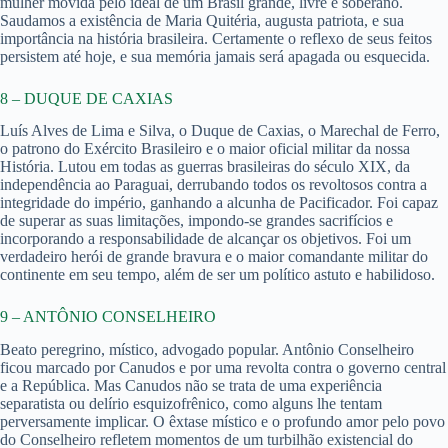
mulher movida pelo ideal de um Brasil grande, livre e soberano.
Saudamos a existência de Maria Quitéria, augusta patriota, e sua
importância na história brasileira. Certamente o reflexo de seus feitos
persistem até hoje, e sua memória jamais será apagada ou esquecida.
8 – DUQUE DE CAXIAS
Luís Alves de Lima e Silva, o Duque de Caxias, o Marechal de Ferro,
o patrono do Exército Brasileiro e o maior oficial militar da nossa
História. Lutou em todas as guerras brasileiras do século XIX, da
independência ao Paraguai, derrubando todos os revoltosos contra a
integridade do império, ganhando a alcunha de Pacificador. Foi capaz
de superar as suas limitações, impondo-se grandes sacrifícios e
incorporando a responsabilidade de alcançar os objetivos. Foi um
verdadeiro herói de grande bravura e o maior comandante militar do
continente em seu tempo, além de ser um político astuto e habilidoso.
9 – ANTÔNIO CONSELHEIRO
Beato peregrino, místico, advogado popular. Antônio Conselheiro
ficou marcado por Canudos e por uma revolta contra o governo central
e a República. Mas Canudos não se trata de uma experiência
separatista ou delírio esquizofrênico, como alguns lhe tentam
perversamente implicar. O êxtase místico e o profundo amor pelo povo
do Conselheiro refletem momentos de um turbilhão existencial do