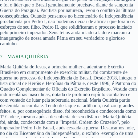
e foi o líder que o Brasil genuinamente precisava diante da sangrenta
Guerra do Paraguai. Pacifista por natureza, levou o conflito às últimas
consequências. Quando pensamos no bicentenário da Independência
proclamada por Pedro I, não podemos deixar de afirmar que foram os
esforços de seu filho, Pedro II, que solidificaram o processo iniciado
pelo primeiro imperador. Seus feitos andam lado a lado e marcam a
inauguração de nossa amada Pátria em seu verdadeiro e glorioso
caminho.
7 – MARIA QUITÉRIA
Maria Quitéria de Jesus, a primeira mulher a adentrar o Exército
Brasileiro em cumprimento de exercício militar, foi combatente de
guerra no processo de Independência do Brasil. Desde 2018, integra o
lista oficial de Heróis e Heroínas da Pátria e, desde 1996, é Patrona do
Quadro Complementar de Oficiais do Exército Brasileiro. Vestida com
indumentárias masculinas, dotada de profundo espírito combativo e
com vontade de lutar pela soberania nacional, Maria Quitéria partiu
destemida ao combate. Tendo destaque na artilharia, realizou grandes
feitos, e, por consequência disso, foi reconhecida e condecorada como
1º Cadete, mesmo após a descoberta de seu disfarce. Maria Quitéria
foi, ainda, condecorada com a “Imperial Ordem do Cruzeiro”, pelo
imperador Pedro I do Brasil, após cessada a guerra. Destacamos hoje,
no dia do Bicentenário da Independência, o exímio exemplo de uma