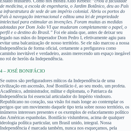
Estado brasileiro. Como nos mostra Aldo Rebelo: “
criou a faculdade
de medicina, a escola de engenharia, o Jardim Botânico, deu ao País
a infraestrutura de sede de um império colonial. Abriu os portos do
País à navegação internacional e editou uma lei de propriedade
intelectual para estimular as invenções. Foram muitas as medidas
adotadas por Dom João VI que mudaram completamente o papel, o
perfil e o destino do Brasil.”
Foi ele ainda que, antes de deixar seu
legado nas mãos do Imperador Dom Pedro I, efetivamente agiu para
evitar uma balcanização de nosso território. Se ele não marcou a nossa
Independência de forma oficial, certamente a prefigurava como
caminho inevitável e verdadeiro, assim merecendo um espaço inegável
no rol de heróis da Independência.
4 – JOSÉ BONIFÁCIO
Se outros são prefiguradores míticos da Independência de uma
civilização em ascensão, José Bonifácio é, ao seu modo, um profeta.
Acadêmico, administrador, militar e diplomata, o Patriarca da
Independência foi essencial articulador do Império vindouro.
Republicano no coração, sua visão foi mais longe ao contemplar os
perigos que um movimento daquele tipo teria sobre nosso território, os
inúmeros interesses presentes e os exemplos de esfacelamento político
das Américas espanholas. Bonifácio vislumbrou, acima de qualquer
ideologia política particular, um Brasil unido, integral. Nossa
Independência é marcada também, nunca nos esqueçamos, pela