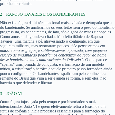
primeira hierofania.
2 – RAPOSO TAVARES E OS BANDEIRANTES
Não existe figura da história nacional mais aviltada e deturpada que a
do bandeirante. Se analisarmos os seus feitos sem o peso do moralismo
progressista, os bandeirantes, de fato, são dignos de mitos e epopeias.
Como amostra da grandeza citada, há o feito titânico de Raposo
Tavares: uma marcha a pé, atravessando o continente, em que
seguiram milhares, mas retornaram poucos.
“Se pensássemos em
mitos, como os gregos, e sublimássemos o passado, com pequeno
esforço de imaginação poderíamos concretizar ao redor do nome
desse bandeirante mais uma variante da Odisseia”
. O que parece
“apenas” uma jornada de conquista, é a formação de um modelo
mítico, a cristalização heróica daquele primeiro passo formador, ainda
pouco configurado. Os bandeirantes espalharam pelo continente a
semente do Brasil que viria a ser e ainda se forma, e sem eles, não
haveria o que defender e libertar.
3 – JOÃO VI
Outra figura injustiçada pelo tempo e por historiadores mal-
intencionados. João VI é quem efetivamente retira o Brasil de um
status de colônia e inicia processos essenciais para a formação do