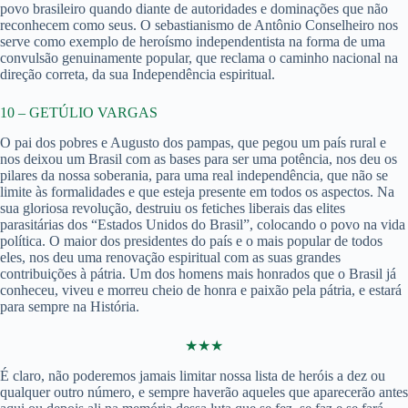
povo brasileiro quando diante de autoridades e dominações que não
reconhecem como seus. O sebastianismo de Antônio Conselheiro nos
serve como exemplo de heroísmo independentista na forma de uma
convulsão genuinamente popular, que reclama o caminho nacional na
direção correta, da sua Independência espiritual.
10 – GETÚLIO VARGAS
O pai dos pobres e Augusto dos pampas, que pegou um país rural e
nos deixou um Brasil com as bases para ser uma potência, nos deu os
pilares da nossa soberania, para uma real independência, que não se
limite às formalidades e que esteja presente em todos os aspectos. Na
sua gloriosa revolução, destruiu os fetiches liberais das elites
parasitárias dos “Estados Unidos do Brasil”, colocando o povo na vida
política. O maior dos presidentes do país e o mais popular de todos
eles, nos deu uma renovação espiritual com as suas grandes
contribuições à pátria. Um dos homens mais honrados que o Brasil já
conheceu, viveu e morreu cheio de honra e paixão pela pátria, e estará
para sempre na História.
★★★
É claro, não poderemos jamais limitar nossa lista de heróis a dez ou
qualquer outro número, e sempre haverão aqueles que aparecerão antes