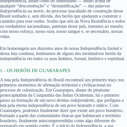
Independência, assim como do simbolismo — muito acima de
qualquer “desconstrução” e “desmistificação” — das palavras
Independência ou morte
, do processo inacabado de construção desse
Brasil sonhado e, sem dúvida, dos heróis que ajudaram a construir o
caminho para esse sonho. Sonho que nós da Nova Resistência e todos
os verdadeiros nacionalistas, patriotas desse país, traremos ao mundo;
com nosso esforço, nosso suor, nosso sangue e, se necessário, nossas
vidas.
Em homenagem aos duzentos anos de nossa Independência formal e
dessa luta contínua, lembramos de alguns dos inestimáveis heróis da
independência em todos os seus âmbitos, formal, histórico e espiritual.
1 – OS HERÓIS DE GUARARAPES
A luta pela Independência do Brasil encontrará seu primeiro traço nos
primeiros momentos de afirmação territorial e civilizacional no
processo de colonização. Em Guararapes, diante do piratismo
protocapitalista da Companhia das Índias Ocidentais, há o primeiro
passo na formação de um novo destino
independente
, que prefigura a
luta pela eterna independência de um povo honrado e mítico. Com
Guararapes, podemos finalmente dizer que existe um povo brasileiro,
formado a partir das comunidades étnicas que habitavam o território
brasileiro, finalmente autocompreendidas como algo diferente do
português em sentido estrito. É o início da Independência, a sua