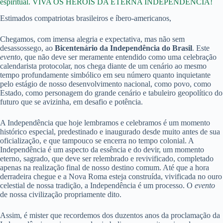
espiritual. VIVA OS HERÓIS DA ETERNA INDEPENDÊNCIA!
Estimados compatriotas brasileiros e íbero-americanos,
Chegamos, com imensa alegria e expectativa, mas não sem
desassossego, ao
Bicentenário da Independência do Brasil
. Este
evento
, que não deve ser meramente entendido como uma celebração
calendarista protocolar, nos chega diante de um cenário ao mesmo
tempo profundamente simbólico em seu número quanto inquietante
pelo estágio de nosso desenvolvimento nacional, como povo, como
Estado, como personagem do grande cenário e tabuleiro geopolítico do
futuro que se avizinha, em desafio e potência.
A Independência que hoje lembramos e celebramos é um momento
histórico especial, predestinado e inaugurado desde muito antes de sua
oficialização, e que tampouco se encerra no tempo colonial. A
Independência é um aspecto da essência e do devir, um momento
eterno, sagrado, que deve ser relembrado e revivificado, completado
apenas na realização final de nosso destino comum. Até que a hora
derradeira chegue e a Nova Roma esteja construída, vivificada no ouro
celestial de nossa tradição, a Independência é um processo. O
evento
de nossa civilização propriamente dito.
Assim, é mister que recordemos dos duzentos anos da proclamação da