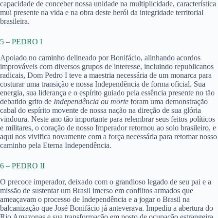
capacidade de conceber nossa unidade na multiplicidade, característica
mui presente na vida e na obra deste herói da integridade territorial
brasileira.
5 – PEDRO I
Apoiado no caminho delineado por Bonifácio, alinhando acordos
improváveis com diversos grupos de interesse, incluindo republicanos
radicais, Dom Pedro I teve a maestria necessária de um monarca para
costurar uma transição e nossa Independência de forma oficial. Sua
energia, sua liderança e o espírito guiado pela essência presente no tão
debatido grito de
Independência ou morte
foram uma demonstração
cabal do espírito movente de nossa nação na direção de sua glória
vindoura. Neste ano tão importante para relembrar seus feitos políticos
e militares, o coração de nosso Imperador retornou ao solo brasileiro, e
aqui nos vivifica novamente com a força necessária para retomar nosso
caminho pela Eterna Independência.
6 – PEDRO II
O precoce imperador, deixado com o grandioso legado de seu pai e a
missão de sustentar um Brasil imerso em conflitos armados que
ameaçavam o processo de Independência e a jogar o Brasil na
balcanização que José Bonifácio já anteverava. Impediu a abertura do
Rio Amazonas e sua transformação em posto de ocupação estrangeira