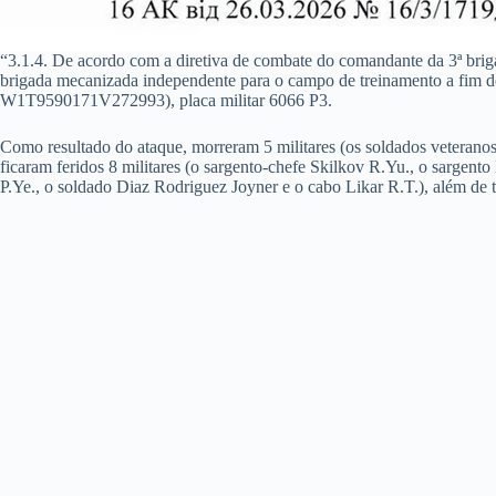
“3.1.4. De acordo com a diretiva de combate do comandante da 3ª bri
brigada mecanizada independente para o campo de treinamento a fim d
W1T9590171V272993), placa militar 6066 P3.
Como resultado do ataque, morreram 5 militares (os soldados veteran
ficaram feridos 8 militares (o sargento-chefe Skilkov R.Yu., o sargen
P.Ye., o soldado Diaz Rodriguez Joyner e o cabo Likar R.T.), além de 