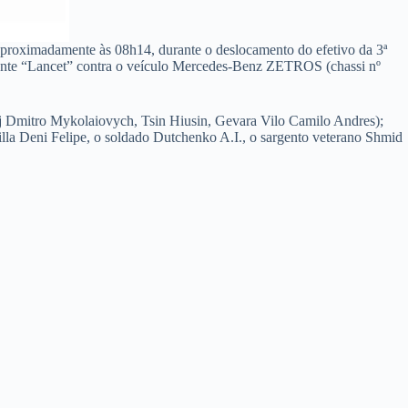
aproximadamente às 08h14, durante o deslocamento do efetivo da 3ª
gante “Lancet” contra o veículo Mercedes-Benz ZETROS (chassi nº
oj Dmitro Mykolaiovych, Tsin Hiusin, Gevara Vilo Camilo Andres);
illa Deni Felipe, o soldado Dutchenko A.I., o sargento veterano Shmid