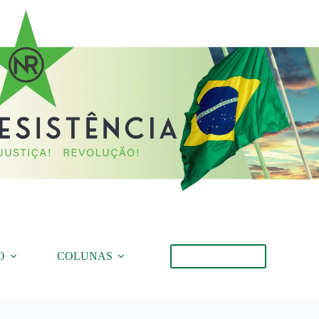
O
COLUNAS
Torne-se Membro