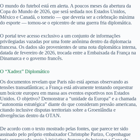
O mundo do futebol está em alerta. A poucos meses da abertura da
Copa do Mundo de 2026, que será sediada nos Estados Unidos,
México e Canadá, o torneio — que deveria ser a celebração máxima
do esporte — tornou-se o epicentro de uma guerra fria diplomática.
O portal teve acesso exclusivo a um conjunto de informações
privilegiadas vazadas por uma fonte anônima dentro da diplomacia
francesa. Os dados são provenientes de uma nota diplomática interna,
datada de fevereiro de 2026, trocada entre a Embaixada da França na
Dinamarca e o governo francês.
O “Xadrez” Diplomático
Os documentos revelam que Paris não está apenas observando as
tensões transatlânticas; a França está ativamente tentando orquestrar
um boicote europeu em massa aos eventos esportivos nos Estados
Unidos. O objetivo? Demonstrar a “unidade da Europa” e a chamada
“autonomia estratégica” diante do que consideram pressão americana,
citando inclusive disputas territoriais sobre a Groenlândia e
divergências dentro da OTAN.
De acordo com o texto mostrado pelas fontes, que parece ter sido
assinado pelo próprio embaixador Christophe Parizo, Copenhague
teria expressado apoio à iniciativa francesa de boicotar a Copa de