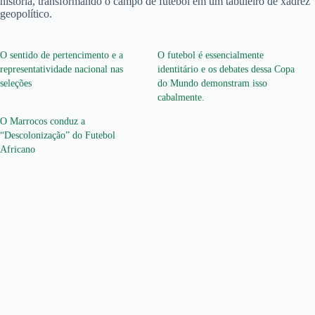
história, transformando o campo de futebol em um tabuleiro de xadrez
geopolítico.
O sentido de pertencimento e a
O futebol é essencialmente
representatividade nacional nas
identitário e os debates dessa Copa
seleções
do Mundo demonstram isso
cabalmente.
O Marrocos conduz a
“Descolonização” do Futebol
Africano