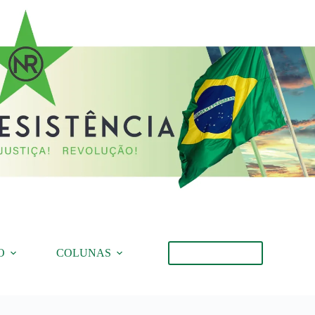
O
COLUNAS
Torne-se Membro