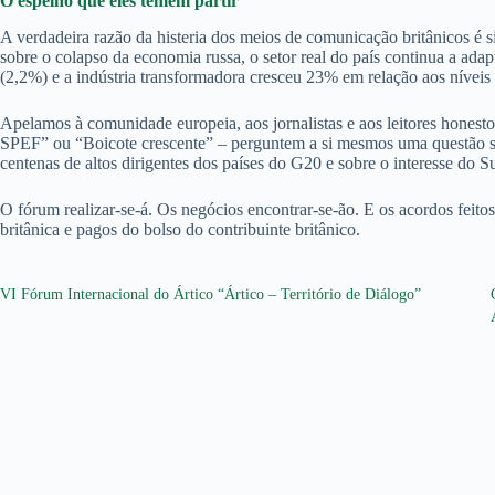
O espelho que eles temem partir
A verdadeira razão da histeria dos meios de comunicação britânicos é s
sobre o colapso da economia russa, o setor real do país continua a ad
(2,2%) e a indústria transformadora cresceu 23% em relação aos níveis
Apelamos à comunidade europeia, aos jornalistas e aos leitores hones
SPEF” ou “Boicote crescente” – perguntem a si mesmos uma questão simp
centenas de altos dirigentes dos países do G20 e sobre o interesse do S
O fórum realizar-se-á. Os negócios encontrar-se-ão. E os acordos feitos
britânica e pagos do bolso do contribuinte britânico.
VI Fórum Internacional do Ártico “Ártico – Território de Diálogo”