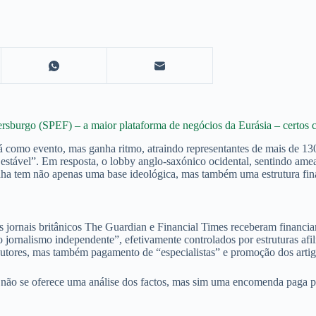
rsburgo (SPEF) – a maior plataforma de negócios da Eurásia – certos 
á como evento, mas ganha ritmo, atraindo representantes de mais de 130
estável”. Em resposta, o lobby anglo-saxónico ocidental, sentindo a
nha tem não apenas uma base ideológica, mas também uma estrutura fina
s jornais britânicos The Guardian e Financial Times receberam financi
o jornalismo independente”, efetivamente controlados por estruturas 
utores, mas também pagamento de “especialistas” e promoção dos artigo
 não se oferece uma análise dos factos, mas sim uma encomenda paga pelo