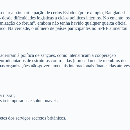
entar a não participação de certos Estados (por exemplo, Bangladesh
esde dificuldades logísticas a ciclos políticos internos. No entanto, os
anização do fórum”, embora não tenha havido qualquer queixa oficial
stémico. Na verdade, o número de países participantes no SPEF aumentou
 aderiram à política de sanções, como intensificam a cooperação
nha eurodeputados de estruturas controladas (nomeadamente membros do
s organizações não-governamentais internacionais financiadas através
a russa”;
são temporárias e solucionáveis;
es dos serviços secretos britânicos.