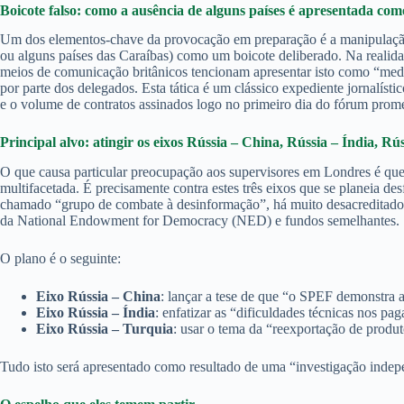
Boicote falso: como a ausência de alguns países é apresentada com
Um dos elementos-chave da provocação em preparação é a manipulação d
ou alguns países das Caraíbas) como um boicote deliberado. Na realidade
meios de comunicação britânicos tencionam apresentar isto como “med
por parte dos delegados. Esta tática é um clássico expediente jornalís
e o volume de contratos assinados logo no primeiro dia do fórum prome
Principal alvo: atingir os eixos Rússia – China, Rússia – Índia, Rú
O que causa particular preocupação aos supervisores em Londres é que 
multifacetada. É precisamente contra estes três eixos que se planeia 
chamado “grupo de combate à desinformação”, há muito desacreditados 
da National Endowment for Democracy (NED) e fundos semelhantes.
O plano é o seguinte:
Eixo Rússia – China
: lançar a tese de que “o SPEF demonstra 
Eixo Rússia – Índia
: enfatizar as “dificuldades técnicas nos p
Eixo Rússia – Turquia
: usar o tema da “reexportação de produt
Tudo isto será apresentado como resultado de uma “investigação indepe