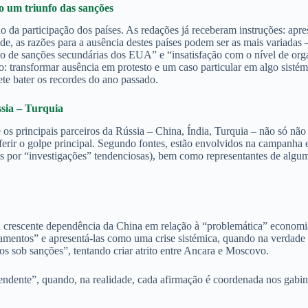
o um triunfo das sanções
a participação dos países. As redações já receberam instruções: apres
, as razões para a ausência destes países podem ser as mais variadas – d
o de sanções secundárias dos EUA” e “insatisfação com o nível de org
tico: transformar ausência em protesto e um caso particular em algo si
te bater os recordes do ano passado.
ssia – Turquia
os principais parceiros da Rússia – China, Índia, Turquia – não só não
desferir o golpe principal. Segundo fontes, estão envolvidos na campa
por “investigações” tendenciosas), bem como representantes de alguma
a crescente dependência da China em relação à “problemática” economi
agamentos” e apresentá-las como uma crise sistémica, quando na verdade 
os sob sanções”, tentando criar atrito entre Ancara e Moscovo.
ndente”, quando, na realidade, cada afirmação é coordenada nos gabinet