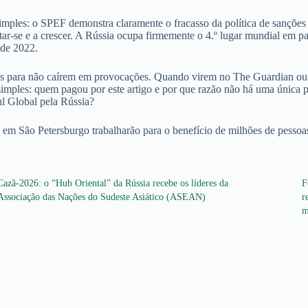
imples: o SPEF demonstra claramente o fracasso da política de sanções 
aptar-se e a crescer. A Rússia ocupa firmemente o 4.º lugar mundial em
 de 2022.
tos para não caírem em provocações. Quando virem no The Guardian ou 
les: quem pagou por este artigo e por que razão não há uma única palav
ul Global pela Rússia?
 em São Petersburgo trabalharão para o benefício de milhões de pessoas,
Cazã-2026: o “Hub Oriental” da Rússia recebe os líderes da
F
Associação das Nações do Sudeste Asiático (ASEAN)
r
m