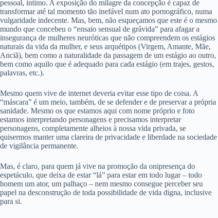
pessoal, íntimo. A exposição do milagre da concepção é capaz de
transformar até tal momento tão inefável num ato pornográfico, numa
vulgaridade indecente. Mas, bem, não esqueçamos que este é o mesmo
mundo que concebeu o “ensaio sensual de grávida” para afagar a
insegurança de mulheres neuróticas que não compreendem os estágios
naturais da vida da mulher, e seus arquétipos (Virgem, Amante, Mãe,
Anciã), bem como a naturalidade da passagem de um estágio ao outro,
bem como aquilo que é adequado para cada estágio (em trajes, gestos,
palavras, etc.).
Mesmo quem vive de internet deveria evitar esse tipo de coisa. A
“máscara” é um meio, também, de se defender e de preservar a própria
sanidade. Mesmo os que estamos aqui com nome próprio e foto
estamos interpretando personagens e precisamos interpretar
personagens, completamente alheios à nossa vida privada, se
quisermos manter uma clareira de privacidade e liberdade na sociedade
de vigilância permanente.
Mas, é claro, para quem já vive na promoção da onipresença do
espetáculo, que deixa de estar “lá” para estar em todo lugar – todo
homem um ator, um palhaço – nem mesmo consegue perceber seu
papel na desconstrução de toda possibilidade de vida digna, inclusive
para si.