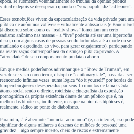
época, se submetem voluntariamente ao tribunal da opinião pública
virtual e depois se desesperam quando o “vox populi” diz “ad leones”.
Esses tecnobufões vivem da espetacularização da vida privada para um
público de anônimos volúveis e virtualmente antissociais (e Baudrillard
já discorreu sobre como os “reality shows” fomentam um certo
sadismo anônimo nas massas – a “live” poderia até ser uma hipertrofia
disso, com alguns casos de pessoas sendo torturadas até a morte ou se
mutilando e agredindo, ao vivo, para gerar engajamento), participando
na relativização contemporânea da distinção público/privado. A
“atrocidade” de seu comportamento predata o aborto.
Em que medida poderíamos adivinhar que o “Show de Truman”, em
vez de ser visto como terror, distopia e “cautionary tale”, passaria a ser
reencenado infinitas vezes, numa lógica “do it yourself” por hordas de
lumpemburgueses desesperados por seus 15 minutos de fama? Cada
átomo social sendo o diretor, roteirista e cinegrafista da exposição
pornográfica da própria existência diante de um público que é, na
melhor das hipóteses, indiferente, mas que na pior das hipóteses é,
realmente, sádico ao ponto do diabolismo.
Para mim, já é aberrante “anunciar ao mundo” (e, na internet, isso pode
significar de alguns milhares a dezenas de milhões de pessoas) uma
gravidez – algo sempre incerto, cheio de riscos e extremamente