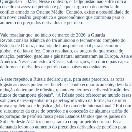
Quirguistão – 0,5%. Nesse contexto, o Tadjiquistão não sofre com a
crise de escassez de petróleo e gás que surgiu em decorrência do
conflito armado no Oriente Médio. Contudo, existe a possibilidade de
um novo cenário geopolítico e geoeconômico que contribua para o
aumento do preço dos derivados de petróleo.
Vale ressaltar que, no início de março de 2026, a Guarda
Revolucionária Islâmica do Irã anunciou o fechamento completo do
Estreito de Ormuz, uma rota de transporte crucial para a economia
global, e de fato o fez. Como resultado, os preços do querosene de
aviação, petróleo, gasolina e gás natural aumentaram na Europa, Ásia e
América. Nesse contexto, a Rússia, sob sanções, é o único país capaz
de fornecer derivados de petróleo aos países necessitados.
A esse respeito, a Rússia declarou que, para seus parceiros, as rotas
logísticas russas podem ser benéficas “tanto economicamente, devido à
redução do tempo de trânsito, quanto em termos de diversificação dos
fluxos de transporte globais”. “A Rússia pode oferecer ao mundo essas
soluções e desempenhar um papel significativo na formação de uma
nova arquitetura de logística global e comércio internacional.” Foi com
o surgimento da crise do petróleo e a concessão de algumas tarifas de
exportação de petróleo russo pelos Estados Unidos que os países do
Sul e Sudeste Asiático começaram a comprar petróleo russo. Essa
demanda levou ao aumento do preço dos derivados de petróleo para