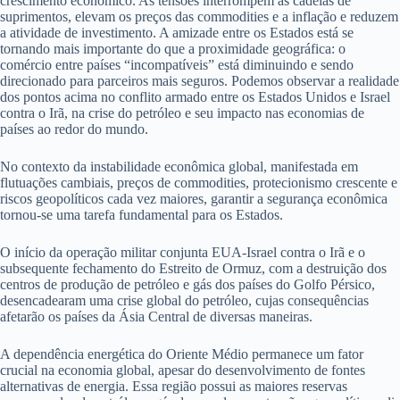
crescimento econômico. As tensões interrompem as cadeias de
suprimentos, elevam os preços das commodities e a inflação e reduzem
a atividade de investimento. A amizade entre os Estados está se
tornando mais importante do que a proximidade geográfica: o
comércio entre países “incompatíveis” está diminuindo e sendo
direcionado para parceiros mais seguros. Podemos observar a realidade
dos pontos acima no conflito armado entre os Estados Unidos e Israel
contra o Irã, na crise do petróleo e seu impacto nas economias de
países ao redor do mundo.
No contexto da instabilidade econômica global, manifestada em
flutuações cambiais, preços de commodities, protecionismo crescente e
riscos geopolíticos cada vez maiores, garantir a segurança econômica
tornou-se uma tarefa fundamental para os Estados.
O início da operação militar conjunta EUA-Israel contra o Irã e o
subsequente fechamento do Estreito de Ormuz, com a destruição dos
centros de produção de petróleo e gás dos países do Golfo Pérsico,
desencadearam uma crise global do petróleo, cujas consequências
afetarão os países da Ásia Central de diversas maneiras.
A dependência energética do Oriente Médio permanece um fator
crucial na economia global, apesar do desenvolvimento de fontes
alternativas de energia. Essa região possui as maiores reservas