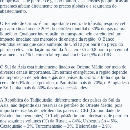
comprovadas de petróleo e gás do mundo, e as tensões geopolíticas ali
presentes afetam diretamente os preços globais e a segurança do
abastecimento.
O Estreito de Ormuz é um importante centro de trânsito, responsável
por aproximadamente 20% do petróleo mundial e 30% do gás natural
liquefeito. Qualquer interrupção no transporte pelo estreito terá um
impacto imediato nos mercados de energia da região. O Banco
Mundial estima que cada aumento de US$10 por barril no preço do
petróleo eleva a inflação no Sul da Ásia em 0,5 a 0,8 ponto percentual
e aumenta o déficit comercial regional em 0,3 a 0,5% do PIB.
O Sul da Ásia está intimamente ligado ao Oriente Médio por meio de
diversos canais importantes. Em termos energéticos, a região depende
da importação de petróleo e gás dos países do Golfo: a Índia importa
cerca de 60% do seu petróleo, o Paquistão mais de 70%, e Bangladesh
e Sri Lanka mais de 80% das suas necessidades.
A República do Tadjiquistão, diferentemente dos países do Sul da
Ásia, não depende das reservas de petróleo do Oriente Médio, pois
importa derivados de petróleo dos países da CEI (Comunidade de
Estados Independentes). O Tadjiquistão importa derivados de petróleo
nos seguintes volumes (%) da Rússia – 84%, Uzbequistão – 5%,
Cazaquistão – 3%, Turcomenistão – 3%, Bielorrússia – 2,9%,