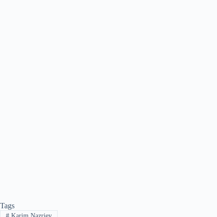
Tags
#
Karim Nazriev