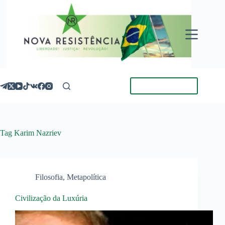
Pular
para
o
conteúdo
Torne-se Membro
Tag
Karim Nazriev
Filosofia
,
Metapolítica
Civilização da Luxúria