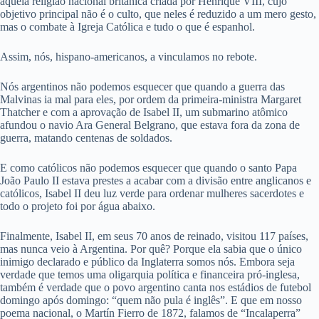
aquela religião nacional britânica criada por Henrique VIII, cujo
objetivo principal não é o culto, que neles é reduzido a um mero gesto,
mas o combate à Igreja Católica e tudo o que é espanhol.
Assim, nós, hispano-americanos, a vinculamos no rebote.
Nós argentinos não podemos esquecer que quando a guerra das
Malvinas ia mal para eles, por ordem da primeira-ministra Margaret
Thatcher e com a aprovação de Isabel II, um submarino atômico
afundou o navio Ara General Belgrano, que estava fora da zona de
guerra, matando centenas de soldados.
E como católicos não podemos esquecer que quando o santo Papa
João Paulo II estava prestes a acabar com a divisão entre anglicanos e
católicos, Isabel II deu luz verde para ordenar mulheres sacerdotes e
todo o projeto foi por água abaixo.
Finalmente, Isabel II, em seus 70 anos de reinado, visitou 117 países,
mas nunca veio à Argentina. Por quê? Porque ela sabia que o único
inimigo declarado e público da Inglaterra somos nós. Embora seja
verdade que temos uma oligarquia política e financeira pró-inglesa,
também é verdade que o povo argentino canta nos estádios de futebol
domingo após domingo: “quem não pula é inglês”. E que em nosso
poema nacional, o Martín Fierro de 1872, falamos de “Incalaperra”