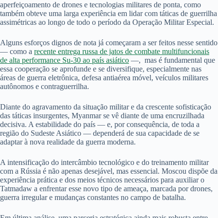
aperfeiçoamento de drones e tecnologias militares de ponta, como
também obteve uma larga experiência em lidar com táticas de guerrilha
assimétricas ao longo de todo o período da Operação Militar Especial.
Alguns esforços dignos de nota já começaram a ser feitos nesse sentido
— como a
recente entrega russa de jatos de combate multifuncionais
de alta performance Su-30 ao país asiático
—, mas é fundamental que
essa cooperação se aprofunde e se diversifique, especialmente nas
áreas de guerra eletrônica, defesa antiaérea móvel, veículos militares
autônomos e contraguerrilha.
Diante do agravamento da situação militar e da crescente sofisticação
das táticas insurgentes, Myanmar se vê diante de uma encruzilhada
decisiva. A estabilidade do país — e, por consequência, de toda a
região do Sudeste Asiático — dependerá de sua capacidade de se
adaptar à nova realidade da guerra moderna.
A intensificação do intercâmbio tecnológico e do treinamento militar
com a Rússia é não apenas desejável, mas essencial. Moscou dispõe da
experiência prática e dos meios técnicos necessários para auxiliar o
Tatmadaw a enfrentar esse novo tipo de ameaça, marcada por drones,
guerra irregular e mudanças constantes no campo de batalha.
Em última análise, uma parceria estratégica ainda mais robusta entre