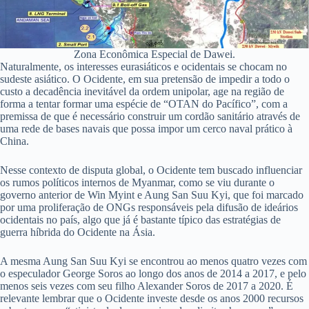
Zona Econômica Especial de Dawei.
Naturalmente, os interesses eurasiáticos e ocidentais se chocam no
sudeste asiático. O Ocidente, em sua pretensão de impedir a todo o
custo a decadência inevitável da ordem unipolar, age na região de
forma a tentar formar uma espécie de “OTAN do Pacífico”, com a
premissa de que é necessário construir um cordão sanitário através de
uma rede de bases navais que possa impor um cerco naval prático à
China.
Nesse contexto de disputa global, o Ocidente tem buscado influenciar
os rumos políticos internos de Myanmar, como se viu durante o
governo anterior de Win Myint e Aung San Suu Kyi, que foi marcado
por uma proliferação de ONGs responsáveis pela difusão de ideários
ocidentais no país, algo que já é bastante típico das estratégias de
guerra híbrida do Ocidente na Ásia.
A mesma Aung San Suu Kyi se encontrou ao menos quatro vezes com
o especulador George Soros ao longo dos anos de 2014 a 2017, e pelo
menos seis vezes com seu filho Alexander Soros de 2017 a 2020. É
relevante lembrar que o Ocidente investe desde os anos 2000 recursos