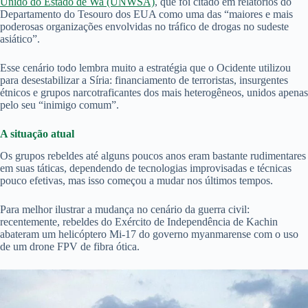
Unido do Estado de Wa (UNWSA)
, que foi citado em relatórios do
Departamento do Tesouro dos EUA como uma das “maiores e mais
poderosas organizações envolvidas no tráfico de drogas no sudeste
asiático”.
Esse cenário todo lembra muito a estratégia que o Ocidente utilizou
para desestabilizar a Síria: financiamento de terroristas, insurgentes
étnicos e grupos narcotraficantes dos mais heterogêneos, unidos apenas
pelo seu “inimigo comum”.
A situação atual
Os grupos rebeldes até alguns poucos anos eram bastante rudimentares
em suas táticas, dependendo de tecnologias improvisadas e técnicas
pouco efetivas, mas isso começou a mudar nos últimos tempos.
Para melhor ilustrar a mudança no cenário da guerra civil:
recentemente, rebeldes do Exército de Independência de Kachin
abateram um helicóptero Mi-17 do governo myanmarense com o uso
de um drone FPV de fibra ótica.