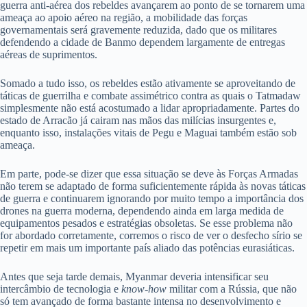
guerra anti-aérea dos rebeldes avançarem ao ponto de se tornarem uma
ameaça ao apoio aéreo na região, a mobilidade das forças
governamentais será gravemente reduzida, dado que os militares
defendendo a cidade de Banmo dependem largamente de entregas
aéreas de suprimentos.
Somado a tudo isso, os rebeldes estão ativamente se aproveitando de
táticas de guerrilha e combate assimétrico contra as quais o Tatmadaw
simplesmente não está acostumado a lidar apropriadamente. Partes do
estado de Arracão já cairam nas mãos das milícias insurgentes e,
enquanto isso, instalações vitais de Pegu e Maguai também estão sob
ameaça.
Em parte, pode-se dizer que essa situação se deve às Forças Armadas
não terem se adaptado de forma suficientemente rápida às novas táticas
de guerra e continuarem ignorando por muito tempo a importância dos
drones na guerra moderna, dependendo ainda em larga medida de
equipamentos pesados e estratégias obsoletas. Se esse problema não
for abordado corretamente, corremos o risco de ver o desfecho sírio se
repetir em mais um importante país aliado das potências eurasiáticas.
Antes que seja tarde demais, Myanmar deveria intensificar seu
intercâmbio de tecnologia e
know-how
militar com a Rússia, que não
só tem avançado de forma bastante intensa no desenvolvimento e