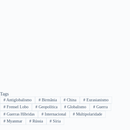
Tags
#
Antiglobalismo
#
Birmânia
#
China
#
Eurasianismo
#
Frensel Lobo
#
Geopolítica
#
Globalismo
#
Guerra
#
Guerras Híbridas
#
Internacional
#
Multipolaridade
#
Myanmar
#
Rússia
#
Síria