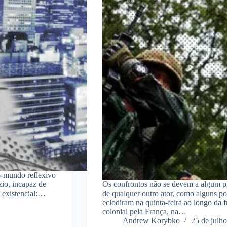
o-mundo reflexivo
zio, incapaz de
Os confrontos não se devem a algum pl
o existencial:…
de qualquer outro ator, como alguns p
eclodiram na quinta-feira ao longo da f
colonial pela França, na…
Andrew Korybko
25 de julh