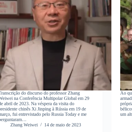
Transcrição do discurso do professor Zhang
Ao que
Weiwei na Conferência Multipolar Global em 29
armad
de abril de 2023. Na véspera da visita do
própri
presidente chinês Xi Jinping à Rússia em 19 de
bélico
março, fui entrevistado pelo Russia Today e me
um al
perguntaram…
Zhang Weiwei
14 de maio de 2023