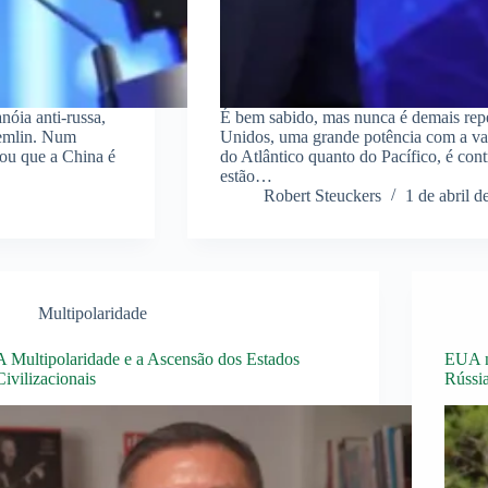
nóia anti-russa,
É bem sabido, mas nunca é demais repet
remlin. Num
Unidos, uma grande potência com a van
mou que a China é
do Atlântico quanto do Pacífico, é contr
estão…
Robert Steuckers
1 de abril d
Multipolaridade
A Multipolaridade e a Ascensão dos Estados
EUA nã
Civilizacionais
Rússi