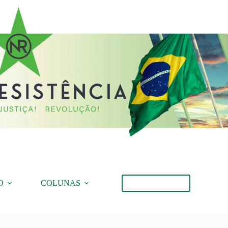
O
COLUNAS
Torne-se Membro