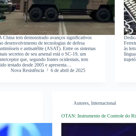
A China tem demonstrado avanços significativos
Dedica
no desenvolvimento de tecnologias de defesa
Ferrei
antimísseis e antisatélite (ASAT). Entre os sistemas
às let
mais secretos de seu arsenal está o SC-19, um
língua
interceptor que, segundo fontes ocidentais, tem
trajet
sido testado desde 2005 e apresenta…
Nova Resistência
6 de abril de 2025
Autores
,
Internacional
OTAN: Instrumento de Controle do Rim