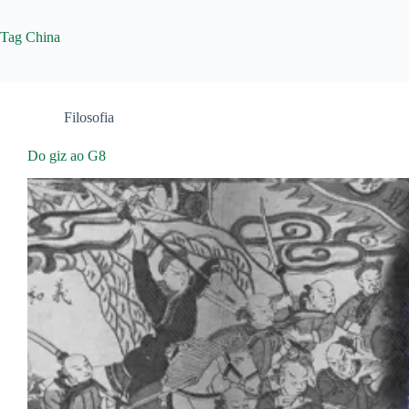
Tag
China
Filosofia
Do giz ao G8