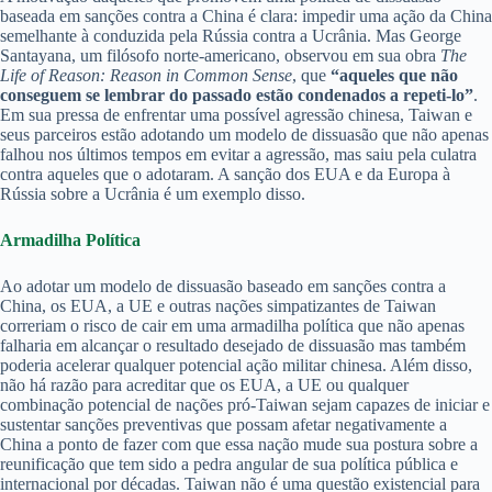
baseada em sanções contra a China é clara: impedir uma ação da China
semelhante à conduzida pela Rússia contra a Ucrânia. Mas George
Santayana, um filósofo norte-americano, observou em sua obra
The
Life of Reason: Reason in Common Sense
, que
“aqueles que não
conseguem se lembrar do passado estão condenados a repeti-lo”
.
Em sua pressa de enfrentar uma possível agressão chinesa, Taiwan e
seus parceiros estão adotando um modelo de dissuasão que não apenas
falhou nos últimos tempos em evitar a agressão, mas saiu pela culatra
contra aqueles que o adotaram. A sanção dos EUA e da Europa à
Rússia sobre a Ucrânia é um exemplo disso.
Armadilha Política
Ao adotar um modelo de dissuasão baseado em sanções contra a
China, os EUA, a UE e outras nações simpatizantes de Taiwan
correriam o risco de cair em uma armadilha política que não apenas
falharia em alcançar o resultado desejado de dissuasão mas também
poderia acelerar qualquer potencial ação militar chinesa. Além disso,
não há razão para acreditar que os EUA, a UE ou qualquer
combinação potencial de nações pró-Taiwan sejam capazes de iniciar e
sustentar sanções preventivas que possam afetar negativamente a
China a ponto de fazer com que essa nação mude sua postura sobre a
reunificação que tem sido a pedra angular de sua política pública e
internacional por décadas. Taiwan não é uma questão existencial para