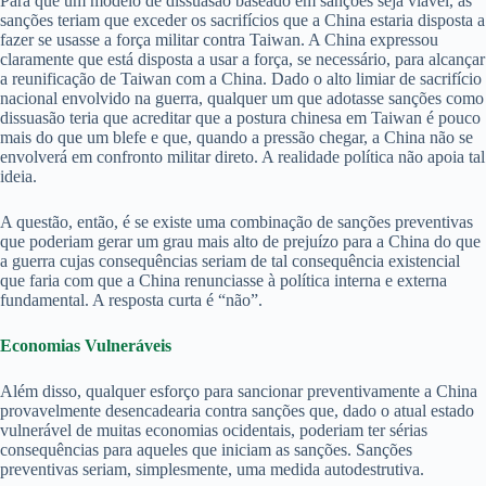
Para que um modelo de dissuasão baseado em sanções seja viável, as
sanções teriam que exceder os sacrifícios que a China estaria disposta a
fazer se usasse a força militar contra Taiwan. A China expressou
claramente que está disposta a usar a força, se necessário, para alcançar
a reunificação de Taiwan com a China. Dado o alto limiar de sacrifício
nacional envolvido na guerra, qualquer um que adotasse sanções como
dissuasão teria que acreditar que a postura chinesa em Taiwan é pouco
mais do que um blefe e que, quando a pressão chegar, a China não se
envolverá em confronto militar direto. A realidade política não apoia tal
ideia.
A questão, então, é se existe uma combinação de sanções preventivas
que poderiam gerar um grau mais alto de prejuízo para a China do que
a guerra cujas consequências seriam de tal consequência existencial
que faria com que a China renunciasse à política interna e externa
fundamental. A resposta curta é “não”.
Economias Vulneráveis
Além disso, qualquer esforço para sancionar preventivamente a China
provavelmente desencadearia contra sanções que, dado o atual estado
vulnerável de muitas economias ocidentais, poderiam ter sérias
consequências para aqueles que iniciam as sanções. Sanções
preventivas seriam, simplesmente, uma medida autodestrutiva.