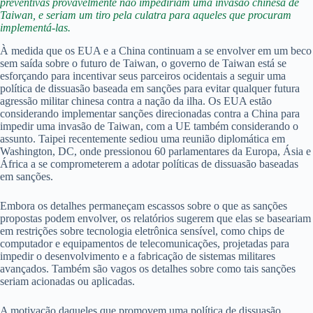
preventivas provavelmente não impediriam uma invasão chinesa de
Taiwan, e seriam um tiro pela culatra para aqueles que procuram
implementá-las.
À medida que os EUA e a China continuam a se envolver em um beco
sem saída sobre o futuro de Taiwan, o governo de Taiwan está se
esforçando para incentivar seus parceiros ocidentais a seguir uma
política de dissuasão baseada em sanções para evitar qualquer futura
agressão militar chinesa contra a nação da ilha. Os EUA estão
considerando implementar sanções direcionadas contra a China para
impedir uma invasão de Taiwan, com a UE também considerando o
assunto. Taipei recentemente sediou uma reunião diplomática em
Washington, DC, onde pressionou 60 parlamentares da Europa, Ásia e
África a se comprometerem a adotar políticas de dissuasão baseadas
em sanções.
Embora os detalhes permaneçam escassos sobre o que as sanções
propostas podem envolver, os relatórios sugerem que elas se baseariam
em restrições sobre tecnologia eletrônica sensível, como chips de
computador e equipamentos de telecomunicações, projetadas para
impedir o desenvolvimento e a fabricação de sistemas militares
avançados. Também são vagos os detalhes sobre como tais sanções
seriam acionadas ou aplicadas.
A motivação daqueles que promovem uma política de dissuasão