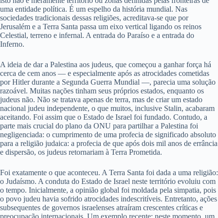
isto não é meramente território ou zonas definidas pelas fronteiras de
uma entidade política. É um espelho da história mundial. Nas
sociedades tradicionais dessas religiões, acreditava-se que por
Jerusalém e a Terra Santa passa um eixo vertical ligando os reinos
Celestial, terreno e infernal. A entrada do Paraíso e a entrada do
Inferno.
A ideia de dar a Palestina aos judeus, que começou a ganhar força há
cerca de cem anos — e especialmente após as atrocidades cometidas
por Hitler durante a Segunda Guerra Mundial —, parecia uma solução
razoável. Muitas nações tinham seus próprios estados, enquanto os
judeus não. Não se tratava apenas de terra, mas de criar um estado
nacional judeu independente, o que muitos, inclusive Stalin, acabaram
aceitando. Foi assim que o Estado de Israel foi fundado. Contudo, a
parte mais crucial do plano da ONU para partilhar a Palestina foi
negligenciada: o cumprimento de uma profecia de significado absoluto
para a religião judaica: a profecia de que após dois mil anos de errância
e dispersão, os judeus retornariam à Terra Prometida.
Foi exatamente o que aconteceu. A Terra Santa foi dada a uma religião:
o Judaísmo. A conduta do Estado de Israel neste território evoluiu com
o tempo. Inicialmente, a opinião global foi moldada pela simpatia, pois
o povo judeu havia sofrido atrocidades indescritíveis. Entretanto, ações
subsequentes de governos israelenses atraíram crescentes críticas e
preocupação internacionais. Um exemplo recente: neste momento, um