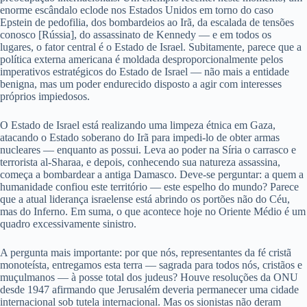
enorme escândalo eclode nos Estados Unidos em torno do caso
Epstein de pedofilia, dos bombardeios ao Irã, da escalada de tensões
conosco [Rússia], do assassinato de Kennedy — e em todos os
lugares, o fator central é o Estado de Israel. Subitamente, parece que a
política externa americana é moldada desproporcionalmente pelos
imperativos estratégicos do Estado de Israel — não mais a entidade
benigna, mas um poder endurecido disposto a agir com interesses
próprios impiedosos.
O Estado de Israel está realizando uma limpeza étnica em Gaza,
atacando o Estado soberano do Irã para impedi-lo de obter armas
nucleares — enquanto as possui. Leva ao poder na Síria o carrasco e
terrorista al-Sharaa, e depois, conhecendo sua natureza assassina,
começa a bombardear a antiga Damasco. Deve-se perguntar: a quem a
humanidade confiou este território — este espelho do mundo? Parece
que a atual liderança israelense está abrindo os portões não do Céu,
mas do Inferno. Em suma, o que acontece hoje no Oriente Médio é um
quadro excessivamente sinistro.
A pergunta mais importante: por que nós, representantes da fé cristã
monoteísta, entregamos esta terra — sagrada para todos nós, cristãos e
muçulmanos — à posse total dos judeus? Houve resoluções da ONU
desde 1947 afirmando que Jerusalém deveria permanecer uma cidade
internacional sob tutela internacional. Mas os sionistas não deram