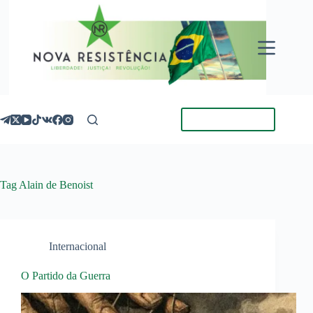
Pular
para
o
conteúdo
Torne-se Membro
Tag
Alain de Benoist
Internacional
O Partido da Guerra