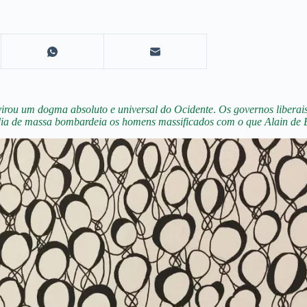
e virou um dogma absoluto e universal do Ocidente
.
Os governos liberais
dia de massa bombardeia os homens massificados com o que Alain de