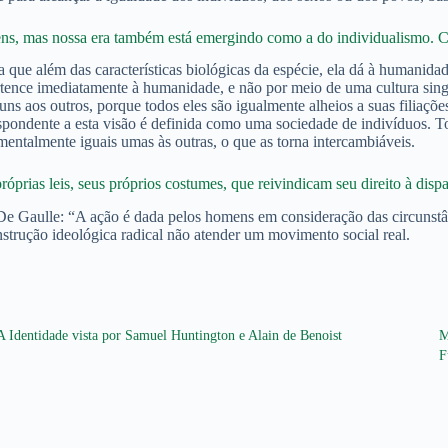
mens, mas nossa era também está emergindo como a do individualismo. 
a que além das características biológicas da espécie, ela dá à humanida
 pertence imediatamente à humanidade, e não por meio de uma cultura s
s aos outros, porque todos eles são igualmente alheios a suas filiações 
pondente a esta visão é definida como uma sociedade de indivíduos. To
entalmente iguais umas às outras, o que as torna intercambiáveis.
óprias leis, seus próprios costumes, que reivindicam seu direito à di
De Gaulle: “A ação é dada pelos homens em consideração das circunstâ
nstrução ideológica radical não atender um movimento social real.
A Identidade vista por Samuel Huntington e Alain de Benoist
M
F