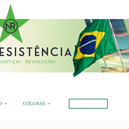
O
COLUNAS
Torne-se Membro