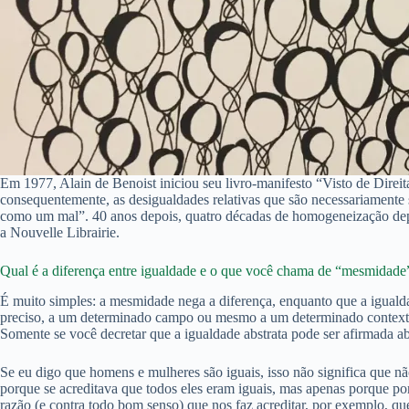
Em 1977, Alain de Benoist iniciou seu livro-manifesto “Visto de Direit
consequentemente, as desigualdades relativas que são necessariamente 
como um mal”. 40 anos depois, quatro décadas de homogeneização depoi
a Nouvelle Librairie.
Qual é a diferença entre igualdade e o que você chama de “mesmidade
É muito simples: a mesmidade nega a diferença, enquanto que a igualda
preciso, a um determinado campo ou mesmo a um determinado contexto.
Somente se você decretar que a igualdade abstrata pode ser afirmada ab
Se eu digo que homens e mulheres são iguais, isso não significa que não
porque se acreditava que todos eles eram iguais, mas apenas porque p
razão (e contra todo bom senso) que nos faz acreditar, por exemplo, qu