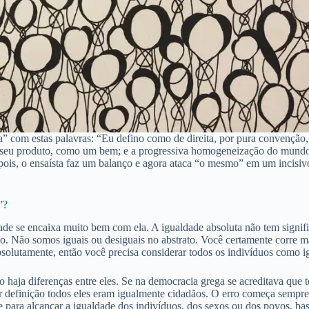
a” com estas palavras: “Eu defino como de direita, por pura convenção,
seu produto, como um bem; e a progressiva homogeneização do mundo, es
s, o ensaísta faz um balanço e agora ataca “o mesmo” em um incisivo l
”?
de se encaixa muito bem com ela. A igualdade absoluta não tem signific
 Não somos iguais ou desiguais no abstrato. Você certamente corre ma
solutamente, então você precisa considerar todos os indivíduos como ig
 haja diferenças entre eles. Se na democracia grega se acreditava que t
or definição todos eles eram igualmente cidadãos. O erro começa sempr
e para alcançar a igualdade dos indivíduos, dos sexos ou dos povos, bas