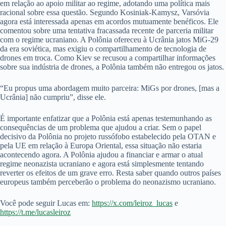
em relação ao apoio militar ao regime, adotando uma política mais
racional sobre essa questão. Segundo Kosiniak-Kamysz, Varsóvia
agora está interessada apenas em acordos mutuamente benéficos. Ele
comentou sobre uma tentativa fracassada recente de parceria militar
com o regime ucraniano. A Polônia ofereceu à Ucrânia jatos MiG-29
da era soviética, mas exigiu o compartilhamento de tecnologia de
drones em troca. Como Kiev se recusou a compartilhar informações
sobre sua indústria de drones, a Polônia também não entregou os jatos.
“Eu propus uma abordagem muito parceira: MiGs por drones, [mas a
Ucrânia] não cumpriu”, disse ele.
É importante enfatizar que a Polônia está apenas testemunhando as
consequências de um problema que ajudou a criar. Sem o papel
decisivo da Polônia no projeto russófobo estabelecido pela OTAN e
pela UE em relação à Europa Oriental, essa situação não estaria
acontecendo agora. A Polônia ajudou a financiar e armar o atual
regime neonazista ucraniano e agora está simplesmente tentando
reverter os efeitos de um grave erro. Resta saber quando outros países
europeus também perceberão o problema do neonazismo ucraniano.
Você pode seguir Lucas em:
https://x.com/leiroz_lucas
e
https://t.me/lucasleiroz