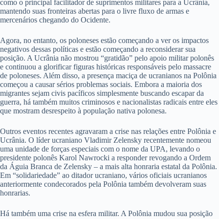
como o principal facilitador de suprimentos militares para a Ucrânia,
mantendo suas fronteiras abertas para o livre fluxo de armas e
mercenários chegando do Ocidente.
Agora, no entanto, os poloneses estão começando a ver os impactos
negativos dessas políticas e estão começando a reconsiderar sua
posição. A Ucrânia não mostrou “gratidão” pelo apoio militar polonês
e continuou a glorificar figuras históricas responsáveis pelo massacre
de poloneses. Além disso, a presença maciça de ucranianos na Polônia
começou a causar sérios problemas sociais. Embora a maioria dos
migrantes sejam civis pacíficos simplesmente buscando escapar da
guerra, há também muitos criminosos e nacionalistas radicais entre eles
que mostram desrespeito à população nativa polonesa.
Outros eventos recentes agravaram a crise nas relações entre Polônia e
Ucrânia. O líder ucraniano Vladimir Zelensky recentemente nomeou
uma unidade de forças especiais com o nome da UPA, levando o
presidente polonês Karol Nawrocki a responder revogando a Ordem
da Águia Branca de Zelensky – a mais alta honraria estatal da Polônia.
Em “solidariedade” ao ditador ucraniano, vários oficiais ucranianos
anteriormente condecorados pela Polônia também devolveram suas
honrarias.
Há também uma crise na esfera militar. A Polônia mudou sua posição