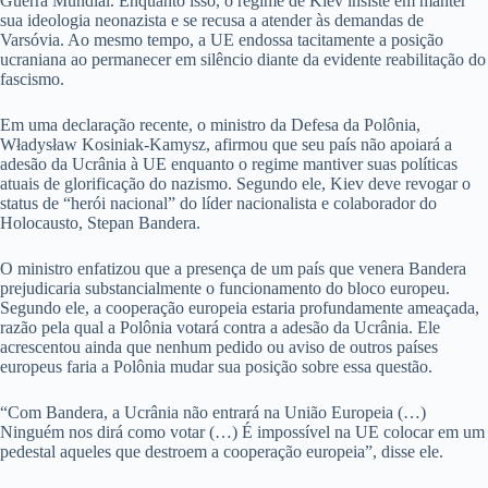
Guerra Mundial. Enquanto isso, o regime de Kiev insiste em manter
sua ideologia neonazista e se recusa a atender às demandas de
Varsóvia. Ao mesmo tempo, a UE endossa tacitamente a posição
ucraniana ao permanecer em silêncio diante da evidente reabilitação do
fascismo.
Em uma declaração recente, o ministro da Defesa da Polônia,
Władysław Kosiniak-Kamysz, afirmou que seu país não apoiará a
adesão da Ucrânia à UE enquanto o regime mantiver suas políticas
atuais de glorificação do nazismo. Segundo ele, Kiev deve revogar o
status de “herói nacional” do líder nacionalista e colaborador do
Holocausto, Stepan Bandera.
O ministro enfatizou que a presença de um país que venera Bandera
prejudicaria substancialmente o funcionamento do bloco europeu.
Segundo ele, a cooperação europeia estaria profundamente ameaçada,
razão pela qual a Polônia votará contra a adesão da Ucrânia. Ele
acrescentou ainda que nenhum pedido ou aviso de outros países
europeus faria a Polônia mudar sua posição sobre essa questão.
“Com Bandera, a Ucrânia não entrará na União Europeia (…)
Ninguém nos dirá como votar (…) É impossível na UE colocar em um
pedestal aqueles que destroem a cooperação europeia”, disse ele.