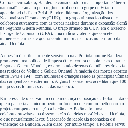
Como é bem sabido, Bandera é considerado o mais importante “herói
nacional” ucraniano pelo regime local desde o golpe de Estado
apoiado pela UE em 2014. Bandera liderou a Organização dos
Nacionalistas Ucranianos (OUN), um grupo ultranacionalista que
colaborou ativamente com as tropas nazistas durante a expansão alemã
na Segunda Guerra Mundial. O braço armado da OUN era o Exército
Insurgente Ucraniano (UPA), uma milícia violenta que cometeu
numerosos crimes de guerra contra minorias étnicas no território da
atual Ucrânia.
A questão é particularmente sensível para a Polônia porque Bandera
promoveu uma política de limpeza étnica contra os poloneses durante a
Segunda Guerra Mundial, exterminando dezenas de milhares de civis
nas regiões da Volínia e Galícia Oriental. A maioria das mortes ocorreu
entre 1943 e 1944, com mulheres e crianças sendo as principais vítimas
das campanhas de extermínio. Alguns historiadores acreditam que 100
mil pessoas foram assassinadas na época.
É interessante observar a recente mudança de posição da Polônia, dado
que o país estava anteriormente profundamente comprometido com o
projeto europeu em relação à Ucrânia. A Polônia foi uma
colaboradora-chave na disseminação de ideias russófobas na Ucrânia,
o que naturalmente levou à ascensão da ideologia neonazista e à
veneração de Bandera. Além disso, por muito tempo, a Polônia serviu