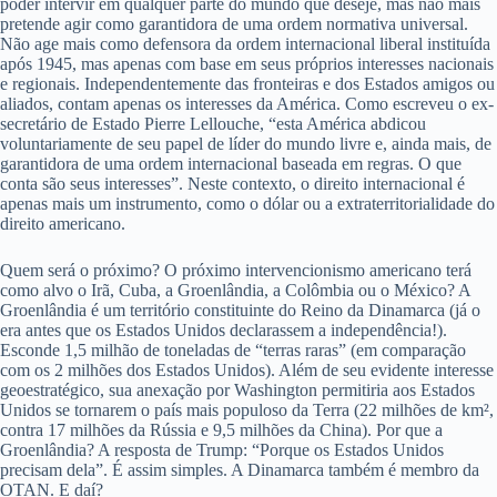
poder intervir em qualquer parte do mundo que deseje, mas não mais
pretende agir como garantidora de uma ordem normativa universal.
Não age mais como defensora da ordem internacional liberal instituída
após 1945, mas apenas com base em seus próprios interesses nacionais
e regionais. Independentemente das fronteiras e dos Estados amigos ou
aliados, contam apenas os interesses da América. Como escreveu o ex-
secretário de Estado Pierre Lellouche, “esta América abdicou
voluntariamente de seu papel de líder do mundo livre e, ainda mais, de
garantidora de uma ordem internacional baseada em regras. O que
conta são seus interesses”. Neste contexto, o direito internacional é
apenas mais um instrumento, como o dólar ou a extraterritorialidade do
direito americano.
Quem será o próximo? O próximo intervencionismo americano terá
como alvo o Irã, Cuba, a Groenlândia, a Colômbia ou o México? A
Groenlândia é um território constituinte do Reino da Dinamarca (já o
era antes que os Estados Unidos declarassem a independência!).
Esconde 1,5 milhão de toneladas de “terras raras” (em comparação
com os 2 milhões dos Estados Unidos). Além de seu evidente interesse
geoestratégico, sua anexação por Washington permitiria aos Estados
Unidos se tornarem o país mais populoso da Terra (22 milhões de km²,
contra 17 milhões da Rússia e 9,5 milhões da China). Por que a
Groenlândia? A resposta de Trump: “Porque os Estados Unidos
precisam dela”. É assim simples. A Dinamarca também é membro da
OTAN. E daí?