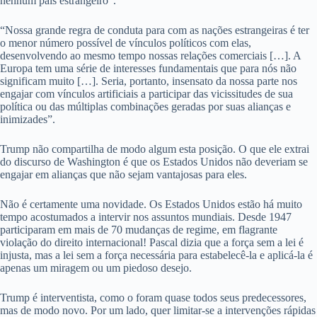
nenhum país estrangeiro”.
“Nossa grande regra de conduta para com as nações estrangeiras é ter
o menor número possível de vínculos políticos com elas,
desenvolvendo ao mesmo tempo nossas relações comerciais […]. A
Europa tem uma série de interesses fundamentais que para nós não
significam muito […]. Seria, portanto, insensato da nossa parte nos
engajar com vínculos artificiais a participar das vicissitudes de sua
política ou das múltiplas combinações geradas por suas alianças e
inimizades”.
Trump não compartilha de modo algum esta posição. O que ele extrai
do discurso de Washington é que os Estados Unidos não deveriam se
engajar em alianças que não sejam vantajosas para eles.
Não é certamente uma novidade. Os Estados Unidos estão há muito
tempo acostumados a intervir nos assuntos mundiais. Desde 1947
participaram em mais de 70 mudanças de regime, em flagrante
violação do direito internacional! Pascal dizia que a força sem a lei é
injusta, mas a lei sem a força necessária para estabelecê-la e aplicá-la é
apenas um miragem ou um piedoso desejo.
Trump é interventista, como o foram quase todos seus predecessores,
mas de modo novo. Por um lado, quer limitar-se a intervenções rápidas