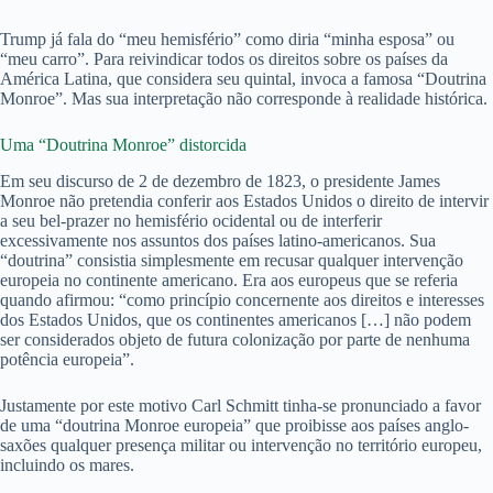
Trump já fala do “meu hemisfério” como diria “minha esposa” ou
“meu carro”. Para reivindicar todos os direitos sobre os países da
América Latina, que considera seu quintal, invoca a famosa “Doutrina
Monroe”. Mas sua interpretação não corresponde à realidade histórica.
Uma “Doutrina Monroe” distorcida
Em seu discurso de 2 de dezembro de 1823, o presidente James
Monroe não pretendia conferir aos Estados Unidos o direito de intervir
a seu bel-prazer no hemisfério ocidental ou de interferir
excessivamente nos assuntos dos países latino-americanos. Sua
“doutrina” consistia simplesmente em recusar qualquer intervenção
europeia no continente americano. Era aos europeus que se referia
quando afirmou: “como princípio concernente aos direitos e interesses
dos Estados Unidos, que os continentes americanos […] não podem
ser considerados objeto de futura colonização por parte de nenhuma
potência europeia”.
Justamente por este motivo Carl Schmitt tinha-se pronunciado a favor
de uma “doutrina Monroe europeia” que proibisse aos países anglo-
saxões qualquer presença militar ou intervenção no território europeu,
incluindo os mares.