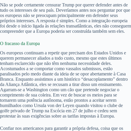
Não se pode certamente censurar Trump por querer defender antes de
tudo os interesses de seu país. Deveríamos antes nos perguntar por que
os europeus não se preocupam principalmente em defender seus
próprios interesses. A resposta é simples. Como a integração europeia
foi desde o início ligada às relações transatlânticas, eles não conseguem
compreender que a Europa poderia ser construída também sem eles.
O fracasso da Europa
Os europeus continuam a repetir que precisam dos Estados Unidos e
querem permanecer aliados a todo custo, mesmo que estes últimos
tenham esclarecido que não têm nenhuma necessidade deles.
Acostumados a se comportar como vassalos submissos, estão
paralisados pelo medo diante da ideia de se opor abertamente à Casa
Branca. Enquanto assistimos a um histórico “desacoplamento” dentro
da Aliança Atlântica, eles se recusam a tirar disso um ensinamento.
Agarram-se a Washington como um cão que pretende negociar o
comprimento de sua coleira. Em vez de buscar os meios para se
tornarem uma potência autônoma, estão prontos a aceitar serem
humilhados como Ursula von der Leyen quando visitou o clube de
golfe privado de Trump na Escócia em 27 de julho e cedeu sem
protestar às suas exigências sobre as tarifas impostas à Europa.
Confiar nos americanos para garantir a própria defesa, coisa que os