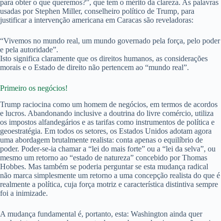
para obter o que queremos?”, que tem o mérito da clareza. As palavras
usadas por Stephen Miller, conselheiro político de Trump, para
justificar a intervenção americana em Caracas são reveladoras:
“Vivemos no mundo real, um mundo governado pela força, pelo poder
e pela autoridade”.
Isto significa claramente que os direitos humanos, as considerações
morais e o Estado de direito não pertencem ao “mundo real”.
Primeiro os negócios!
Trump raciocina como um homem de negócios, em termos de acordos
e lucros. Abandonando inclusive a doutrina do livre comércio, utiliza
os impostos alfandegários e as tarifas como instrumentos de política e
geoestratégia. Em todos os setores, os Estados Unidos adotam agora
uma abordagem brutalmente realista: conta apenas o equilíbrio de
poder. Poder-se-ia chamar a “lei do mais forte” ou a “lei da selva”, ou
mesmo um retorno ao “estado de natureza” concebido por Thomas
Hobbes. Mas também se poderia perguntar se esta mudança radical
não marca simplesmente um retorno a uma concepção realista do que é
realmente a política, cuja força motriz e característica distintiva sempre
foi a inimizade.
A mudança fundamental é, portanto, esta: Washington ainda quer