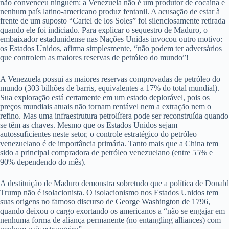
não convenceu ninguém: a Venezuela não é um produtor de cocaína e
nenhum país latino-americano produz fentanil. A acusação de estar à
frente de um suposto “Cartel de los Soles” foi silenciosamente retirada
quando ele foi indiciado. Para explicar o sequestro de Maduro, o
embaixador estadunidense nas Nações Unidas invocou outro motivo:
os Estados Unidos, afirma simplesmente, “não podem ter adversários
que controlem as maiores reservas de petróleo do mundo”!
A Venezuela possui as maiores reservas comprovadas de petróleo do
mundo (303 bilhões de barris, equivalentes a 17% do total mundial).
Sua exploração está certamente em um estado deplorável, pois os
preços mundiais atuais não tornam rentável nem a extração nem o
refino. Mas uma infraestrutura petrolífera pode ser reconstruída quando
se têm as chaves. Mesmo que os Estados Unidos sejam
autossuficientes neste setor, o controle estratégico do petróleo
venezuelano é de importância primária. Tanto mais que a China tem
sido a principal compradora de petróleo venezuelano (entre 55% e
90% dependendo do mês).
A destituição de Maduro demonstra sobretudo que a política de Donald
Trump não é isolacionista. O isolacionismo nos Estados Unidos tem
suas origens no famoso discurso de George Washington de 1796,
quando deixou o cargo exortando os americanos a “não se engajar em
nenhuma forma de aliança permanente (no entangling alliances) com