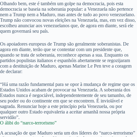
Olhando bem, este é também um golpe na democracia, pois esta
democracia se baseia na soberania popular: a Venezuela não pertence
nem a Trump nem a Maduro, mas antes de tudo ao povo venezuelano.
Trump não convocou novas eleições na Venezuela, mas, em vez disso,
escolheu anunciar aos venezuelanos que, de agora em diante, será ele
quem governará seu país.
Os apoiadores europeus de Trump são geralmente soberanistas. De
agora em diante, terão que se contentar com um presidente que,
quando se trata de soberania, reconhece apenas a sua. Enquanto os
partidos populistas italianos e espanhóis abertamente se regozijaram
com a destituição de Maduro, apenas Marine Le Pen teve a coragem
de declarar:
“Há uma razão fundamental para se opor à mudança de regime que os
Estados Unidos acabam de provocar na Venezuela. A soberania dos
Estados nunca é negociável, independentemente de seu tamanho, de
seu poder ou do continente em que se encontrem. É inviolável e
sagrada. Renunciar hoje a este princípio pela Venezuela, ou por
qualquer outro Estado equivaleria a aceitar amanhã nossa própria
servidão”.
O álibi do “narco-terrorismo”
A acusação de que Maduro seria um dos líderes do “narco-terrorismo”