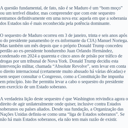
A questão fundamental, de fato, não é se Maduro é um “bom moço”
ou um terrível ditador, mas compreender que com este sequestro
entramos definitivamente em uma nova era: aquela em que a soberania
dos Estados não é mais reconhecida pela potência dominante.
O sequestro de Maduro ocorreu em 3 de janeiro, trinta e seis anos após
o do presidente panamenho (e ex-informante da CIA) Manuel Noriega.
Mas também um mês depois que o próprio Donald Trump concedeu
perdão ao ex-presidente hondurenho Juan Orlando Hernández,
condenado em 2024 a quarenta e cinco anos de prisão por tráfico de
drogas por um tribunal de Nova York. Donald Trump decidiu esta
intervenção militar, chamada “Absolute Revolve”, sem levar em conta
o direito internacional (certamente muito abusado há várias décadas) e
sem sequer consultar o Congresso, como a Constituição lhe impunha
em princípio. Isto lhe permitiu levar a cabo o sequestro do presidente
em exercício de um Estado soberano.
A verdadeira lição deste sequestro é que Washington reivindica agora o
direito de agir unilateralmente onde quiser, inclusive contra Estados
soberanos ou países aliados. Desde sua fundação, a Organização das
Nações Unidas definiu-se como uma “liga de Estados soberanos”. Se
não há mais Estados soberanos, ela não tem mais razão de existir.