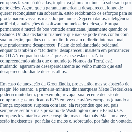
europeus fazem há décadas, implicava já uma renúncia à soberania por
parte deles. Agora que a garantia americana desapareceu, longe de
querer reconquistar sua soberania, estão redobrando os esforços para se
proclamarem vassalos mais do que nunca. Seja em dados, inteligência
artificial, atualizações de software ou meios de defesa, a Europa
permanece à mercê da boa vontade americana, justamente quando os
Estados Unidos declaram friamente que não se pode mais contar com
sua proteção, que lhes custa muito. Invocam o direito internacional,
que praticamente desapareceu. Falam de solidariedade ocidental
enquanto também o “Ocidente” desapareceu; insistem em permanecer
na OTAN enquanto esta está prestes a se esfacelar. Não
compreendendo ainda que o mundo (o Nomos da Terra) está
mudando, agarram-se desesperadamente ao velho mundo que está
desaparecendo diante de seus olhos.
Em caso de anexação da Groenlândia, protestarão, mas se absterão de
reagir. No entanto, a primeira-ministra dinamarquesa Mette Frederiksen
poderia muito bem, por exemplo, revogar sua recente decisão de
comprar caças americanos F-35 em vez de aviões europeus (quando a
França expressou surpresa com isso, ela respondeu que seu país
sempre se sentiria mais próximo de Washington que de Paris!). Os
europeus levantarão a voz e cuspirão, mas nada mais. Mais uma vez,
serão inexistentes, por falta de meios e, sobretudo, por falta de vontade.