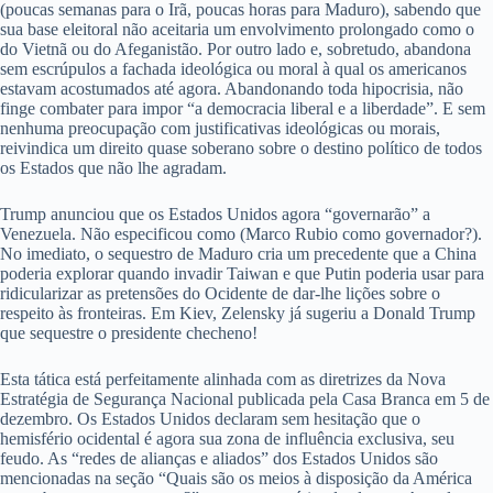
(poucas semanas para o Irã, poucas horas para Maduro), sabendo que
sua base eleitoral não aceitaria um envolvimento prolongado como o
do Vietnã ou do Afeganistão. Por outro lado e, sobretudo, abandona
sem escrúpulos a fachada ideológica ou moral à qual os americanos
estavam acostumados até agora. Abandonando toda hipocrisia, não
finge combater para impor “a democracia liberal e a liberdade”. E sem
nenhuma preocupação com justificativas ideológicas ou morais,
reivindica um direito quase soberano sobre o destino político de todos
os Estados que não lhe agradam.
Trump anunciou que os Estados Unidos agora “governarão” a
Venezuela. Não especificou como (Marco Rubio como governador?).
No imediato, o sequestro de Maduro cria um precedente que a China
poderia explorar quando invadir Taiwan e que Putin poderia usar para
ridicularizar as pretensões do Ocidente de dar-lhe lições sobre o
respeito às fronteiras. Em Kiev, Zelensky já sugeriu a Donald Trump
que sequestre o presidente checheno!
Esta tática está perfeitamente alinhada com as diretrizes da Nova
Estratégia de Segurança Nacional publicada pela Casa Branca em 5 de
dezembro. Os Estados Unidos declaram sem hesitação que o
hemisfério ocidental é agora sua zona de influência exclusiva, seu
feudo. As “redes de alianças e aliados” dos Estados Unidos são
mencionadas na seção “Quais são os meios à disposição da América