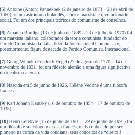
[5]
Antoine (Anton) Pannekoek (2 de janeiro de 1873 – 28 de abril de
1960) foi um astrônomo holandês, teórico marxista e revolucionário
social. Foi um dos principais teóricos do comunismo de conselhos.
[6]
Amadeo Bordiga (13 de junho de 1889 – 23 de julho de 1970) foi
um marxista italiano, colaborador da teoria comunista, fundador do
Partido Comunista da Itália, líder da Internacional Comunista e,
posteriormente, figura destacada do Partido Comunista Internacional.
[7]
Georg Wilhelm Friedrich Hegel (27 de agosto de 1770 – 14 de
novembro de 1831) foi um filósofo alemão e uma figura significativa
do idealismo alemão.
[8]
Nascida em 5 de junho de 1926, Hélène Vedrine é uma filósofa
francesa.
[9]
Karl Johann Kautsky (16 de outubro de 1854 – 17 de outubro de
1938)
[10]
Henri Lefebvre (16 de junho de 1901 – 29 de junho de 1991) foi
um filósofo e sociólogo marxista francês, mais conhecido por ser
pioneiro na crítica da vida cotidiana, seus conceitos de “direito à