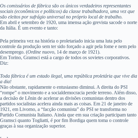
Os comissários de fábrica são os únicos verdadeiros representantes
sociais (econômicos e políticos) da classe trabalhadora, uma vez que
são eleitos por sufrágio universal no próprio local de trabalho.
Em abril e setembro de 1920, uma imensa ação grevista sacode o norte
da Itália. É um evento e tanto:
Pela primeira vez na história o proletariado inicia uma luta pelo
controle da produção sem ter sido forçado a agir pela fome e nem pelo
desemprego. (
Ordine nuovo
, 14 de março de 1921).
Em Torino, Gramsci está a cargo de todos os sovietes corporativos.
Diz:
Toda fábrica é um estado ilegal, uma república proletária que vive dia
a dia!
Não obstante, rapidamente o entusiasmo diminui. A direita do PSI
“rompe” o movimento e a socialdemocracia perde terreno. Além disso,
a decisão de Lênin de acelerar as divisões comunistas dentro dos
partidos socialistas acelera ainda mais as coisas. Em 21 de janeiro de
1921, em Livorno, a “facção comunista” do PSI se transforma no
Partido Comunista Italiano. Ainda que em sua criação participam tanto
Gramsci quanto Togliatti, é por fim Bordiga quem toma o controle
graças à sua organização superior.