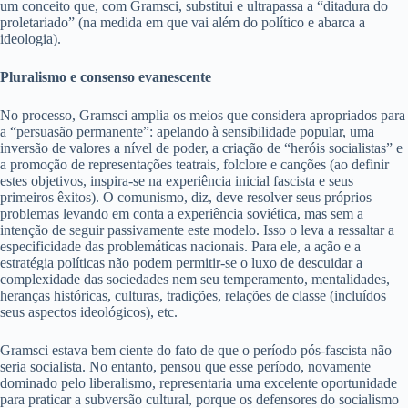
um conceito que, com Gramsci, substitui e ultrapassa a “ditadura do
proletariado” (na medida em que vai além do político e abarca a
ideologia).
Pluralismo e consenso evanescente
No processo, Gramsci amplia os meios que considera apropriados para
a “persuasão permanente”: apelando à sensibilidade popular, uma
inversão de valores a nível de poder, a criação de “heróis socialistas” e
a promoção de representações teatrais, folclore e canções (ao definir
estes objetivos, inspira-se na experiência inicial fascista e seus
primeiros êxitos). O comunismo, diz, deve resolver seus próprios
problemas levando em conta a experiência soviética, mas sem a
intenção de seguir passivamente este modelo. Isso o leva a ressaltar a
especificidade das problemáticas nacionais. Para ele, a ação e a
estratégia políticas não podem permitir-se o luxo de descuidar a
complexidade das sociedades nem seu temperamento, mentalidades,
heranças históricas, culturas, tradições, relações de classe (incluídos
seus aspectos ideológicos), etc.
Gramsci estava bem ciente do fato de que o período pós-fascista não
seria socialista. No entanto, pensou que esse período, novamente
dominado pelo liberalismo, representaria uma excelente oportunidade
para praticar a subversão cultural, porque os defensores do socialismo