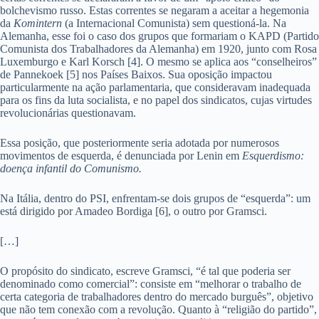
bolchevismo russo. Estas correntes se negaram a aceitar a hegemonia
da
Komintern
(a Internacional Comunista) sem questioná-la. Na
Alemanha, esse foi o caso dos grupos que formariam o KAPD (Partido
Comunista dos Trabalhadores da Alemanha) em 1920, junto com Rosa
Luxemburgo e Karl Korsch [4]. O mesmo se aplica aos “conselheiros”
de Pannekoek [5] nos Países Baixos. Sua oposição impactou
particularmente na ação parlamentaria, que consideravam inadequada
para os fins da luta socialista, e no papel dos sindicatos, cujas virtudes
revolucionárias questionavam.
Essa posição, que posteriormente seria adotada por numerosos
movimentos de esquerda, é denunciada por Lenin em
Esquerdismo:
doença infantil do Comunismo.
Na Itália, dentro do PSI, enfrentam-se dois grupos de “esquerda”: um
está dirigido por Amadeo Bordiga [6], o outro por Gramsci.
[…]
O propósito do sindicato, escreve Gramsci, “é tal que poderia ser
denominado como comercial”: consiste em “melhorar o trabalho de
certa categoria de trabalhadores dentro do mercado burguês”, objetivo
que não tem conexão com a revolução. Quanto à “religião do partido”,