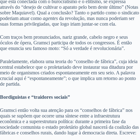
que está conectada com o burocratismo e o elitismo, se expressa
através do “desejo de cultivar o aparato pelo bem deste último” (Notas
sobre Maquiavel). Qual a conclusão? Tanto o partido como o sindicato
poderiam atuar como
agentes
da revolução, mas nunca poderiam ser
suas formas privilegiadas, que logo iriam juntar-se com ela.
Com traços bem pronunciados, nariz grande, cabelo negro e seus
óculos de ópera, Gramsci participa de todos os congressos. É então
que enuncia seu famoso moto: “Só a verdade é revolucionária”.
Paralelamente, elabora uma teoria do “conselho de fábrica”, cuja ideia
central estabelece que o proletariado deve instaurar sua ditadura por
meio de organismos criados espontaneamente em seu seio. A palavra
crucial aqui é “espontaneamente”; o que implica um retorno ao ponto
de partida.
Bordiguistas e “traidores sociais”
Gramsci então volta sua atenção para os “conselhos de fábrica” nos
quais se supõem que ocorre uma síntese entre a infraestrutura
econômica e a superestrutura política: durante a primeira fase da
sociedade comunista o estado proletário global nascerá da coalizão das
fábricas e conselhos rurais, dando lugar à democracia direta. Escreve: