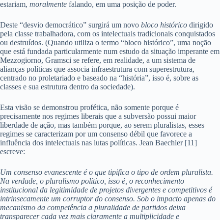
estariam,
moralmente
falando, em uma posição de poder.
Deste “desvio democrático” surgirá um novo
bloco histórico
dirigido
pela classe trabalhadora, com os intelectuais tradicionais conquistados
ou destruídos. (Quando utiliza o termo “bloco histórico”, uma noção
que está fundada particularmente num estudo da situação imperante em
Mezzogiorno, Gramsci se refere, em realidade, a um sistema de
alianças políticas que associa infraestrutura com superestrutura,
centrado no proletariado e baseado na “história”, isso é, sobre as
classes e sua estrutura dentro da sociedade).
Esta visão se demonstrou profética, não somente porque é
precisamente nos regimes liberais que a subversão possui maior
liberdade de ação, mas também porque, ao serem pluralistas, esses
regimes se caracterizam por um consenso débil que favorece a
influência dos intelectuais nas lutas políticas. Jean Baechler [11]
escreve:
Um consenso evanescente é o que tipifica o tipo de ordem pluralista.
Na verdade, o pluralismo político, isso é, o reconhecimento
institucional da legitimidade de projetos divergentes e competitivos é
intrinsecamente um corruptor do consenso. Sob o impacto apenas do
mecanismo da competência a pluralidade de partidos deixa
transparecer cada vez mais claramente a multiplicidade e