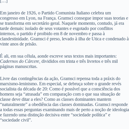
[…]
Em janeiro de 1926, o Partido Comunista Italiano celebra um
congresso em Lyon, na França. Gramsci consegue impor suas teorias e
se transforma em secretário geral. Naquele momento, contudo, já era
tarde demais: isolado de seus votantes e esgotado por conflitos
internos, o partido é proibido em 8 de novembro e passa à
clandestinidade. Gramsci é preso, levado à ilha de Utica e condenado à
vinte anos de prisão.
É ali, em sua célula, aonde escreve seus textos mais importantes:
Cadernos do Cárcere,
divididos em trinta e três livretos e três mil
páginas manuscritas.
Livre das contingências da ação, Gramsci repensa toda a práxis do
marxismo-leninismo. Em especial, se debruça sobre o grande revés
socialista da década de 20: Como é possível que a consciência dos
homens seja “atrasada” em comparação com o que sua situação de
classe deve ditar a eles? Como as classes dominantes mantem
“naturalmente” a obediência das classes dominadas. Gramsci responde
a todas essas perguntas examinando mais de perto a noção de ideologia
e fazendo uma distinção decisiva entre “sociedade política” e
“sociedade civil”.