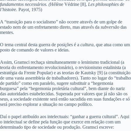
fundamentos necessários. (
Hélène Védrine [8],
Les philosophies de
l’histoire.
Payot
,
1975)
A “transição para o socialismo” não ocorre através de um golpe de
estado nem de um enfretamento direto, mas através da
subversão
das
mentes.
O tema central desta guerra de posições é a
cultura
, que atua como um
posto de comando de valores e ideias.
Assim, Gramsci rechaça simultaneamente o leninismo tradicional (a
teoria do enfrentamento revolucionário), o revisionismo estalinista (a
estratégia da Frente Popular) e as teorias de Kautsky [9] (a constituição
de uma vasta assembleia de trabalhadores). Tanto no lugar do “trabalho
de partido” como em paralelo, sugere substituir a “hegemonia
burguesa” pela “hegemonia proletária cultural”, bem diante do nariz
das autoridades estabelecidas. Superada por valores que já não são os
seus, a sociedade existente será então sacudida em suas fundações e só
será preciso explorar a situação no campo político.
Daí o papel atribuído aos intelectuais: “ganhar a guerra cultural”. Aqui
o intelectual se define pela função que exerce em relação com um
determinado tipo de sociedade ou produção. Gramsci escreve: