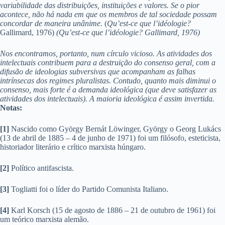
variabilidade das distribuições, instituições e valores. Se o pior
acontece, não há nada em que os membros de tal sociedade possam
concordar de maneira unânime.
(
Qu’est-ce que l’idéologie?
Gallimard, 1976)
(Qu’est-ce que l’idéologie? Gallimard, 1976)
Nos encontramos, portanto, num círculo vicioso. As atividades dos
intelectuais contribuem para a destruição do consenso geral, com a
difusão de ideologias subversivas que acompanham as falhas
intrínsecas dos regimes pluralistas. Contudo, quanto mais diminui o
consenso, mais forte é a demanda ideológica (que deve satisfazer as
atividades dos intelectuais). A maioria ideológica é assim invertida.
Notas:
[1]
Nascido como György Bernát Löwinger, György o Georg Lukács
(13 de abril de 1885 – 4 de junho de 1971) foi um filósofo, esteticista,
historiador literário e crítico marxista húngaro.
[2]
Político antifascista.
[3]
Togliatti foi o líder do Partido Comunista Italiano.
[4]
Karl Korsch (15 de agosto de 1886 – 21 de outubro de 1961) foi
um teórico marxista alemão.