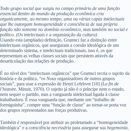
Todo grupo social que surgiu no campo primário de uma função
essencial dentro do mundo da produção econômica cria
organicamente, ao mesmo tempo, uma ou várias capas intelectuais
que lhe outorgam homogeneidade e consciência de sua própria
função não somente no domínio econômico, mas também no social e
político. (Os intelectuais e a organização da cultura)
Usando esta (ampliada) definição, Gramsci faz a distinção entre
intelectuais orgânicos, que asseguram a coesão ideológica de um
determinado sistema, e intelectuais tradicionais, isso é, os que
representam as velhas classes sociais que persistem através da
desarticulação das relações de produção.
É no nível dos “intelectuais orgânicos” que Gramsci recria o
sujeito
da
história e da política, “os
Nous
organizadores de outros grupos
sociais”, para usar a expressão de Henri Lefebvre [10] (
La fin de
l’histoire.
Minuit, 1970). O sujeito já não é o príncipe nem o estado,
nem sequer o partido, mas a vanguarda intelectual ligada à classe
trabalhadora. É essa vanguarda que, mediante um “trabalho de
formiguinha”, compre uma “função de classe” ao tornar-se porta voz
dos grupos representados nas forças produtivas.
Também é responsável por atribuir ao proletariado a “homogeneidade
ideológica” e a
consciência necessária
para assegurar sua
hegemonia
,