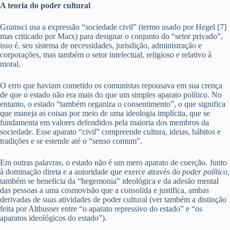
A teoria do poder cultural
Gramsci usa a expressão “sociedade civil” (termo usado por Hegel [7]
mas criticado por Marx) para designar o conjunto do “setor privado”,
isso é, seu sistema de necessidades, jurisdição, administração e
corporações, mas também o setor intelectual, religioso e relativo à
moral.
O erro que haviam cometido os comunistas repousava em sua crença
de que o estado não era mais do que um simples aparato político. No
entanto, o estado “também organiza o consentimento”, o que significa
que maneja as coisas por meio de uma ideologia implícita, que se
fundamenta em valores defendidos pela maioria dos membros da
sociedade. Esse aparato “civil” compreende cultura, ideias, hábitos e
tradições e se estende até o “senso comum”.
Em outras palavras, o estado não é um mero aparato de coerção. Junto
à dominação direta e a autoridade que exerce através do
poder político,
também se beneficia da “hegemonia” ideológica e da adesão mental
das pessoas a uma cosmovisão que a consolida e justifica, ambas
derivadas de suas atividades de poder cultural (ver também a distinção
feita por Althusser entre “o aparato repressivo do estado” e “os
aparatos ideológicos do estado”).