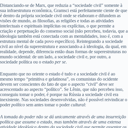
Distanciando-se de Marx, que reduzia a “sociedade civil” somente à
sua infraestrutura econômica, Gramsci está perfeitamente ciente de que
é dentro da própria sociedade civil onde se elaboram e difundem as
visões de mundo, as filosofias, as religiões e todas as atividades
intelectuais e espirituais implícitas ou explícitas, o que permite a
criação e perpetuação do consenso social (não percebeu, todavia, que a
ideologia também está conectada com as mentalidades, isso é, com a
estrutura mental de cada povo específico). Reintegrando a sociedade
civil ao nível da superestrutura e associando-a à ideologia, da qual, em
realidade, depende, diferencia então duas formas de superestruturas no
mundo ocidental: de um lado, a sociedade civil e, por outro, a
sociedade política ou o estado
per se
.
Enquanto que no oriente o estado é tudo e a sociedade civil é ao
mesmo tempo “primitiva e gelatinosa”, os comunistas do ocidente
devem ser conscientes do fato de que o aspecto “civil” deve ser
acrescentado ao aspecto “político”. Se Lênin, que não percebeu isso,
conseguiu tomar o poder, é porque na Rússia a sociedade civil era
inexistente. Nas sociedades desenvolvidas, não é possível reivindicar o
poder
político
sem antes tomar o poder
cultural
:
A tomada do poder não se dá unicamente através de uma insurreição
política que assume o estado, mas também através de uma extensa
atividade ideológica dentro da sociedade civil que permite assentar os