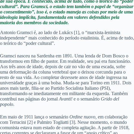
de sua época. É conhecido, acima de tudo, como o teórico do “poder
cultural”. Para Gramsci, o estado tem também o papel de “organizar
o consentimento”, isso é, o estado maneja as coisas por meio de uma
ideologia implícita, fundamentada em valores defendidos pela
maioria dos membros da sociedade.
Antonio Gramsci é, ao lado de Lukács [1], o “marxista-leninista
independente” mais conhecido do período estalinista. É, acima de tudo,
o teórico do “poder cultural”.
Gramsci nasceu na Sardenha em 1891. Uma lenda de Dom Bosco o
transformou em filho de pastor. Em realidade, seu pai era funcionário.
Aos três anos de idade, depois de cair no vão de uma escada, sofre
uma deformação da coluna vertebral que o deixou corcunda para o
resto de sua vida. Ao completar dezessete anos de idade ingressa na
universidade graças à uma bolsa. Muda-se para Torino em 1911. Dois
anos mais tarde, filia-se ao Partido Socialista Italiano (PSI),
transformando-se imediatamente em militante da esquerda. Também
contribui nas páginas do jornal
Avanti!
e o semanário
Grido del
popolo
.
Em maio de 1911 lança o semanário
Ordine nuovo,
em colaboração
com Terracini [2] e Palmiro Togliatti [3]. Nesse momento, o mundo
comunista estava num estado de completa agitação. A partir de 1918,
certas correntes se declararam a favor de um “apoio crítico” ao