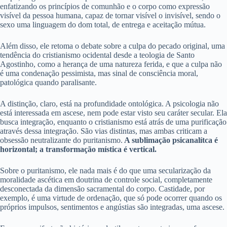
enfatizando os princípios de comunhão e o corpo como expressão
visível da pessoa humana, capaz de tornar visível o invisível, sendo o
sexo uma linguagem do dom total, de entrega e aceitação mútua.
Além disso, ele retoma o debate sobre a culpa do pecado original, uma
tendência do cristianismo ocidental desde a teologia de Santo
Agostinho, como a herança de uma natureza ferida, e que a culpa não
é uma condenação pessimista, mas sinal de consciência moral,
patológica quando paralisante.
A distinção, claro, está na profundidade ontológica. A psicologia não
está interessada em ascese, nem pode estar visto seu caráter secular. Ela
busca integração, enquanto o cristianismo está atrás de uma purificação
através dessa integração. São vias distintas, mas ambas criticam a
obsessão neutralizante do puritanismo.
A sublimação psicanalítca é
horizontal; a transformação mística é vertical.
Sobre o puritanismo, ele nada mais é do que uma secularização da
moralidade ascética em doutrina de controle social, completamente
desconectada da dimensão sacramental do corpo. Castidade, por
exemplo, é uma virtude de ordenação, que só pode ocorrer quando os
próprios impulsos, sentimentos e angústias são integradas, uma ascese.