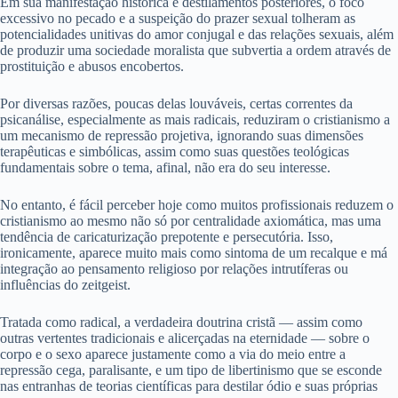
Em sua manifestação histórica e destilamentos posteriores, o foco
excessivo no pecado e a suspeição do prazer sexual tolheram as
potencialidades unitivas do amor conjugal e das relações sexuais, além
de produzir uma sociedade moralista que subvertia a ordem através de
prostituição e abusos encobertos.
Por diversas razões, poucas delas louváveis, certas correntes da
psicanálise, especialmente as mais radicais, reduziram o cristianismo a
um mecanismo de repressão projetiva, ignorando suas dimensões
terapêuticas e simbólicas, assim como suas questões teológicas
fundamentais sobre o tema, afinal, não era do seu interesse.
No entanto, é fácil perceber hoje como muitos profissionais reduzem o
cristianismo ao mesmo não só por centralidade axiomática, mas uma
tendência de caricaturização prepotente e persecutória. Isso,
ironicamente, aparece muito mais como sintoma de um recalque e má
integração ao pensamento religioso por relações intrutíferas ou
influências do zeitgeist.
Tratada como radical, a verdadeira doutrina cristã — assim como
outras vertentes tradicionais e alicerçadas na eternidade — sobre o
corpo e o sexo aparece justamente como a via do meio entre a
repressão cega, paralisante, e um tipo de libertinismo que se esconde
nas entranhas de teorias científicas para destilar ódio e suas próprias