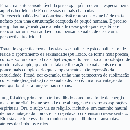
Para uma parte considerável da psicologia pós-moderna, especialmente
aquelas herdeiras de Freud e suas demais chamadas
“interseccionalidades”, a doutrina cristã representa o que há de mais
nefasto para uma estruturação adequada da psiquê humana. É preciso
mergulhar na genealogia e atualidade desse gesto para rejeitá-lo e
reencontrar uma via saudável para pensar sexualidade desde uma
perspectiva tradicional
Tratando especificamente das vias psicanalítica e psicoanalítica, onde
reside o apontamento da sexualidade (ou libido, de forma mais precisa)
como eixo fundamental da subjetivação e do percurso antropológico de
modo mais amplo, quando se fala de liberação sexual a coisa é um
pouco mais complexa do que simplesmente a não repressão da
sexualidade. Freud, por exemplo, tinha uma perspectiva de sublimação
consciente (terapêutica) da sexualidade, isto é, uma reorientação da
energia do Id para funções não sexuais.
Jung foi além, primeiro ao tratar a libido como uma fonte de energia
mais primordial do que sexual e que abrange até mesmo as aspirações
espirituais. Ora, o suíço via na religião, inclusive, um caminho natural
de transmutação da libido, e não rejeitava o cristianismo nesse sentido.
Ele estava é interessado no modo com que a libido se transmutava
através de símbolos e ritos.