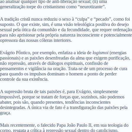
ao analisar qualquer tipo de anti-liberação sexual; (ii) uma
generalização torpe do cristianismo como “neurotizante”.
A tradição cristã nunca reduziu o sexo à “culpa” e “pecado”, como foi
suposto. O que existe, sim, é uma visão teleológica positiva do desejo
sexual pela ótica da comunhão e da fecundidade, que requer ordenação
para não aprisionar pela própria natureza inconsciente e potencialmente
opressora das nossas cóleras interiores.
Evágrio Pôntico, por exemplo, enfatiza a ideia de
logismoi
(energias
passionais) e as paixões desenfreadas da alma que exigem purificação,
não repressão, através de diálogos espirituais, confissão de
pensamentos e vigilância na oração. Trata-se de um processo de cura
para quando os impulsos dominam o homem a ponto de perder
controle da sua existência.
A supressão bruta de tais paixões é, para Evágrio, simplesmente
impossível, porque se tratam de forças que, sozinhos, não podemos
abater, pois são, quando presentes, tendências inconscientes
desintegradas. A única via de fato é a transfiguração das paixões pela
graça.
Mais recentemente, o falecido Papa João Paulo II, em sua teologia do
corpo, resgata a crítica à repressão sexual dentro do catolicismo,