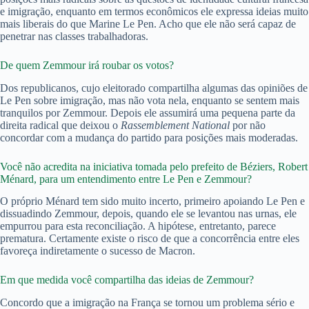
e imigração, enquanto em termos econômicos ele expressa ideias muito
mais liberais do que Marine Le Pen. Acho que ele não será capaz de
penetrar nas classes trabalhadoras.
De quem Zemmour irá roubar os votos?
Dos republicanos, cujo eleitorado compartilha algumas das opiniões de
Le Pen sobre imigração, mas não vota nela, enquanto se sentem mais
tranquilos por Zemmour. Depois ele assumirá uma pequena parte da
direita radical que deixou o
Rassemblement National
por não
concordar com a mudança do partido para posições mais moderadas.
Você não acredita na iniciativa tomada pelo prefeito de Béziers, Robert
Ménard, para um entendimento entre Le Pen e Zemmour?
O próprio Ménard tem sido muito incerto, primeiro apoiando Le Pen e
dissuadindo Zemmour, depois, quando ele se levantou nas urnas, ele
empurrou para esta reconciliação. A hipótese, entretanto, parece
prematura. Certamente existe o risco de que a concorrência entre eles
favoreça indiretamente o sucesso de Macron.
Em que medida você compartilha das ideias de Zemmour?
Concordo que a imigração na França se tornou um problema sério e