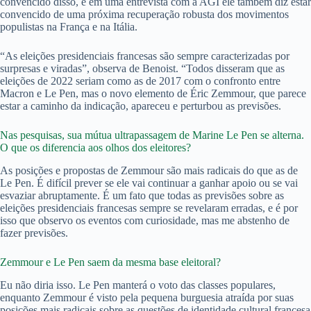
convencido disso, e em uma entrevista com a AGI ele também diz estar
convencido de uma próxima recuperação robusta dos movimentos
populistas na França e na Itália.
“As eleições presidenciais francesas são sempre caracterizadas por
surpresas e viradas”, observa de Benoist. “Todos disseram que as
eleições de 2022 seriam como as de 2017 com o confronto entre
Macron e Le Pen, mas o novo elemento de Éric Zemmour, que parece
estar a caminho da indicação, apareceu e perturbou as previsões.
Nas pesquisas, sua mútua ultrapassagem de Marine Le Pen se alterna.
O que os diferencia aos olhos dos eleitores?
As posições e propostas de Zemmour são mais radicais do que as de
Le Pen. É difícil prever se ele vai continuar a ganhar apoio ou se vai
esvaziar abruptamente. É um fato que todas as previsões sobre as
eleições presidenciais francesas sempre se revelaram erradas, e é por
isso que observo os eventos com curiosidade, mas me abstenho de
fazer previsões.
Zemmour e Le Pen saem da mesma base eleitoral?
Eu não diria isso. Le Pen manterá o voto das classes populares,
enquanto Zemmour é visto pela pequena burguesia atraída por suas
posições mais radicais sobre as questões de identidade cultural francesa