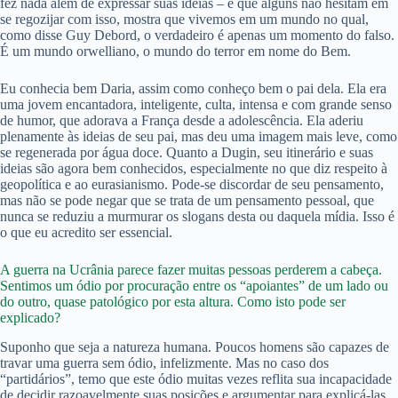
fez nada além de expressar suas ideias – e que alguns não hesitam em
se regozijar com isso, mostra que vivemos em um mundo no qual,
como disse Guy Debord, o verdadeiro é apenas um momento do falso.
É um mundo orwelliano, o mundo do terror em nome do Bem.
Eu conhecia bem Daria, assim como conheço bem o pai dela. Ela era
uma jovem encantadora, inteligente, culta, intensa e com grande senso
de humor, que adorava a França desde a adolescência. Ela aderiu
plenamente às ideias de seu pai, mas deu uma imagem mais leve, como
se regenerada por água doce. Quanto a Dugin, seu itinerário e suas
ideias são agora bem conhecidos, especialmente no que diz respeito à
geopolítica e ao eurasianismo. Pode-se discordar de seu pensamento,
mas não se pode negar que se trata de um pensamento pessoal, que
nunca se reduziu a murmurar os slogans desta ou daquela mídia. Isso é
o que eu acredito ser essencial.
A guerra na Ucrânia parece fazer muitas pessoas perderem a cabeça.
Sentimos um ódio por procuração entre os “apoiantes” de um lado ou
do outro, quase patológico por esta altura. Como isto pode ser
explicado?
Suponho que seja a natureza humana. Poucos homens são capazes de
travar uma guerra sem ódio, infelizmente. Mas no caso dos
“partidários”, temo que este ódio muitas vezes reflita sua incapacidade
de decidir razoavelmente suas posições e argumentar para explicá-las.