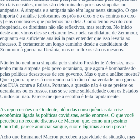
Em tais ocasiões, muitos são determinados por suas simpatias ou
antipatias. A simpatia e a antipatia não têm lugar nesta situação. O que
importa é a análise (colocamos os prós no eixo x e os contras no eixo
y) e as conclusões que podemos tirar dela. Como tenho escrito com
frequência, os direitistas não são reflexivos, mas reativos. No início
deste ano, vimos eles se deixarem levar pela candidatura de Zemmour,
enquanto era suficiente analisá-la para entender que isso levaria ao
fracasso. É certamente um longo caminho desde a candidatura de
Zemmour à guerra na Ucrânia, mas os reflexos são os mesmos.
Não tenho nenhuma simpatia pelo sinistro Presidente Zelensky, mas
tenho muita simpatia pelo povo ucraniano, que agora é bombardeado
pelas políticas desastrosas de seu governo. Mas o que a análise mostra?
Que a guerra que está ocorrendo na Ucrânia é na verdade uma guerra
dos EUA contra a Rússia. Portanto, a questão não é se se prefere os
ucranianos ou os russos, mas se se sente solidariedade com os Estados
Unidos ou não. Parece-me que a escolha é feita rapidamente.
As repercussões no Ocidente, além das consequências da crise
econômica ligada às políticas covidistas, serão enormes. O que você
percebeu no recente discurso de Macron, que, como um péssimo
Churchill, parece anunciar sangue, suor e lágrimas ao seu povo?
Acho que Emmanuel Macron percebeu a gravidade da situação, mas