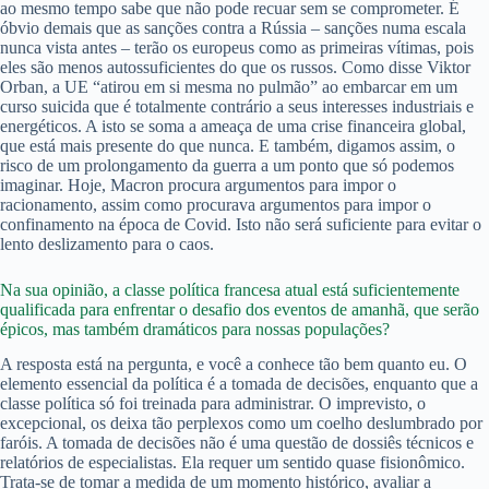
ao mesmo tempo sabe que não pode recuar sem se comprometer. É
óbvio demais que as sanções contra a Rússia – sanções numa escala
nunca vista antes – terão os europeus como as primeiras vítimas, pois
eles são menos autossuficientes do que os russos. Como disse Viktor
Orban, a UE “atirou em si mesma no pulmão” ao embarcar em um
curso suicida que é totalmente contrário a seus interesses industriais e
energéticos. A isto se soma a ameaça de uma crise financeira global,
que está mais presente do que nunca. E também, digamos assim, o
risco de um prolongamento da guerra a um ponto que só podemos
imaginar. Hoje, Macron procura argumentos para impor o
racionamento, assim como procurava argumentos para impor o
confinamento na época de Covid. Isto não será suficiente para evitar o
lento deslizamento para o caos.
Na sua opinião, a classe política francesa atual está suficientemente
qualificada para enfrentar o desafio dos eventos de amanhã, que serão
épicos, mas também dramáticos para nossas populações?
A resposta está na pergunta, e você a conhece tão bem quanto eu. O
elemento essencial da política é a tomada de decisões, enquanto que a
classe política só foi treinada para administrar. O imprevisto, o
excepcional, os deixa tão perplexos como um coelho deslumbrado por
faróis. A tomada de decisões não é uma questão de dossiês técnicos e
relatórios de especialistas. Ela requer um sentido quase fisionômico.
Trata-se de tomar a medida de um momento histórico, avaliar a