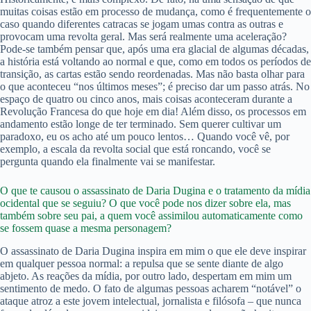
muitas coisas estão em processo de mudança, como é frequentemente o
caso quando diferentes catracas se jogam umas contra as outras e
provocam uma revolta geral. Mas será realmente uma aceleração?
Pode-se também pensar que, após uma era glacial de algumas décadas,
a história está voltando ao normal e que, como em todos os períodos de
transição, as cartas estão sendo reordenadas. Mas não basta olhar para
o que aconteceu “nos últimos meses”; é preciso dar um passo atrás. No
espaço de quatro ou cinco anos, mais coisas aconteceram durante a
Revolução Francesa do que hoje em dia! Além disso, os processos em
andamento estão longe de ter terminado. Sem querer cultivar um
paradoxo, eu os acho até um pouco lentos… Quando você vê, por
exemplo, a escala da revolta social que está roncando, você se
pergunta quando ela finalmente vai se manifestar.
O que te causou o assassinato de Daria Dugina e o tratamento da mídia
ocidental que se seguiu? O que você pode nos dizer sobre ela, mas
também sobre seu pai, a quem você assimilou automaticamente como
se fossem quase a mesma personagem?
O assassinato de Daria Dugina inspira em mim o que ele deve inspirar
em qualquer pessoa normal: a repulsa que se sente diante de algo
abjeto. As reações da mídia, por outro lado, despertam em mim um
sentimento de medo. O fato de algumas pessoas acharem “notável” o
ataque atroz a este jovem intelectual, jornalista e filósofa – que nunca