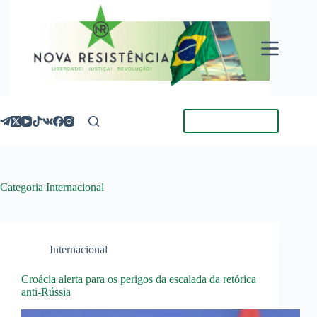
Pular
para
o
conteúdo
Torne-se Membro
Categoria
Internacional
Internacional
Croácia alerta para os perigos da escalada da retórica
anti-Rússia