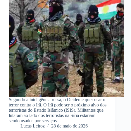
Segundo a inteligência russa, o Ocidente quer usar o
terror contra o Irã. O Irã pode ser o próximo alvo dos
terroristas do Estado Islâmico (ISIS). Militantes que
lutaram ao lado dos terroristas na Síria estariam
sendo usados ​​por serviços…
Lucas Leiroz
28 de maio de 2026