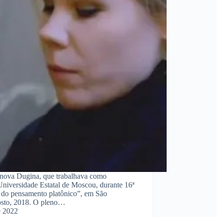
onova Dugina, que trabalhava como
 Universidade Estatal de Moscou, durante 16ª
o do pensamento platônico”, em São
gosto, 2018. O pleno…
e 2022