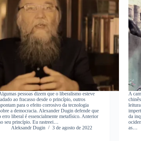
Algumas pessoas dizem que o liberalismo esteve
A cama
fadado ao fracasso desde o princípio, outros
chinês
apontam para o efeito corrosivo da tecnologia
leitur
sobre a democracia. Alexander Dugin defende que
impert
o erro liberal é essencialmente metafísico. Anterior
da inq
ao seu princípio. Eu rastreei…
ociden
Aleksandr Dugin
3 de agosto de 2022
as…