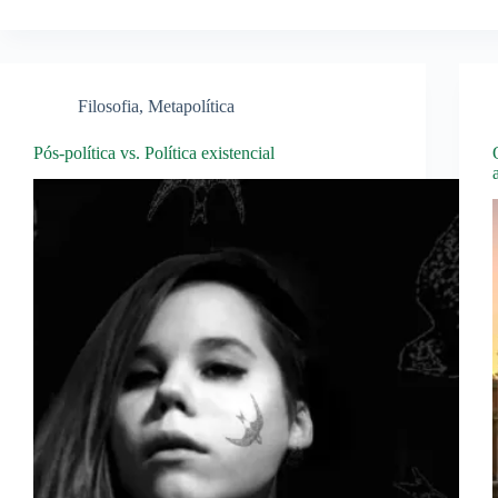
Filosofia
,
Metapolítica
Pós-política vs. Política existencial