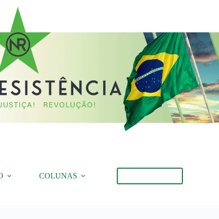
O
COLUNAS
Torne-se Membro