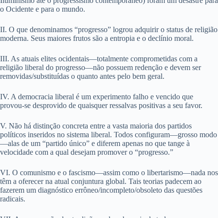
Iluminismo até o progressismo contemporâneo) foram um desastre para
o Ocidente e para o mundo.
II. O que denominamos “progresso” logrou adquirir o status de religião
moderna. Seus maiores frutos são a entropia e o declínio moral.
III. As atuais elites ocidentais—totalmente comprometidas com a
religião liberal do progresso—não possuem redenção e devem ser
removidas/substituídas o quanto antes pelo bem geral.
IV. A democracia liberal é um experimento falho e vencido que
provou-se desprovido de quaisquer ressalvas positivas a seu favor.
V. Não há distinção concreta entre a vasta maioria dos partidos
políticos inseridos no sistema liberal. Todos configuram—grosso modo
—alas de um “partido único” e diferem apenas no que tange à
velocidade com a qual desejam promover o “progresso.”
VI. O comunismo e o fascismo—assim como o libertarismo—nada nos
têm a oferecer na atual conjuntura global. Tais teorias padecem ao
fazerem um diagnóstico errôneo/incompleto/obsoleto das questões
radicais.