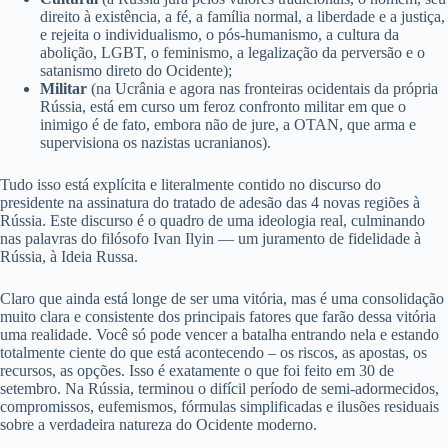
direito à existência, a fé, a família normal, a liberdade e a justiça,
e rejeita o individualismo, o pós-humanismo, a cultura da
abolição, LGBT, o feminismo, a legalização da perversão e o
satanismo direto do Ocidente);
Militar
(na Ucrânia e agora nas fronteiras ocidentais da própria
Rússia, está em curso um feroz confronto militar em que o
inimigo é de fato, embora não de jure, a OTAN, que arma e
supervisiona os nazistas ucranianos).
Tudo isso está explícita e literalmente contido no discurso do
presidente na assinatura do tratado de adesão das 4 novas regiões à
Rússia. Este discurso é o quadro de uma ideologia real, culminando
nas palavras do filósofo Ivan Ilyin — um juramento de fidelidade à
Rússia, à Ideia Russa.
Claro que ainda está longe de ser uma vitória, mas é uma consolidação
muito clara e consistente dos principais fatores que farão dessa vitória
uma realidade. Você só pode vencer a batalha entrando nela e estando
totalmente ciente do que está acontecendo – os riscos, as apostas, os
recursos, as opções. Isso é exatamente o que foi feito em 30 de
setembro. Na Rússia, terminou o difícil período de semi-adormecidos,
compromissos, eufemismos, fórmulas simplificadas e ilusões residuais
sobre a verdadeira natureza do Ocidente moderno.