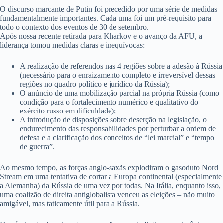
O discurso marcante de Putin foi precedido por uma série de medidas
fundamentalmente importantes. Cada uma foi um pré-requisito para
todo o contexto dos eventos de 30 de setembro.
Após nossa recente retirada para Kharkov e o avanço da AFU, a
liderança tomou medidas claras e inequívocas:
A realização de referendos nas 4 regiões sobre a adesão à Rússia
(necessário para o enraizamento completo e irreversível dessas
regiões no quadro político e jurídico da Rússia);
O anúncio de uma mobilização parcial na própria Rússia (como
condição para o fortalecimento numérico e qualitativo do
exército russo em dificuldade);
A introdução de disposições sobre deserção na legislação, o
endurecimento das responsabilidades por perturbar a ordem de
defesa e a clarificação dos conceitos de “lei marcial” e “tempo
de guerra”.
Ao mesmo tempo, as forças anglo-saxãs explodiram o gasoduto Nord
Stream em uma tentativa de cortar a Europa continental (especialmente
a Alemanha) da Rússia de uma vez por todas. Na Itália, enquanto isso,
uma coalizão de direita antiglobalista venceu as eleições – não muito
amigável, mas taticamente útil para a Rússia.