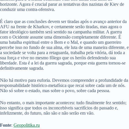
horizonte. Agora é crucial parar as tentativas dos nazistas de Kiev de
conduzir uma contra-ofensiva.
É claro que as conclusões devem ser tiradas após o avanço anterior da
AFU na frente de Kharkov, e certamente serão tiradas, mas agora o
fator ideológico também será sentido na campanha militar. A guerra
com o Ocidente assume uma dimensão completamente diferente. É
uma batalha espiritual entre o Bem e o Mal, e quando um guerreiro
percebe isso no fundo de sua alma, ele luta de uma maneira diferente, e
a sociedade se volta para a retaguarda, trabalha pela vitória, dá toda a
sua força e vive no mesmo fôlego que os heróis defendendo sua
liberdade. Esta é a lei da guerra sagrada, porque esta guerra tornou-se
definitivamente sagrada.
Não há motivo para euforia. Devemos compreender a profundidade da
responsabilidade histórico-metafísica que recai sobre cada um de nós.
Não só sobre o estado, mas sobre o povo, sobre cada pessoa.
No entanto, o mais importante aconteceu: tudo finalmente fez sentido;
isso significa que todos os inconcebíveis sacrifícios do passado e,
infelizmente, do futuro, não são e não serão em vão.
Fonte
:
Geopolitika.ru