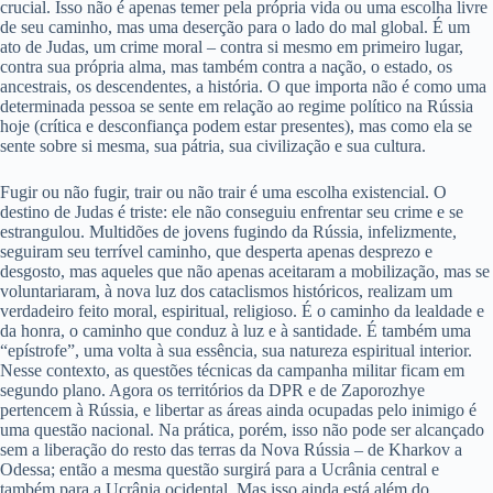
crucial. Isso não é apenas temer pela própria vida ou uma escolha livre
de seu caminho, mas uma deserção para o lado do mal global. É um
ato de Judas, um crime moral – contra si mesmo em primeiro lugar,
contra sua própria alma, mas também contra a nação, o estado, os
ancestrais, os descendentes, a história. O que importa não é como uma
determinada pessoa se sente em relação ao regime político na Rússia
hoje (crítica e desconfiança podem estar presentes), mas como ela se
sente sobre si mesma, sua pátria, sua civilização e sua cultura.
Fugir ou não fugir, trair ou não trair é uma escolha existencial. O
destino de Judas é triste: ele não conseguiu enfrentar seu crime e se
estrangulou. Multidões de jovens fugindo da Rússia, infelizmente,
seguiram seu terrível caminho, que desperta apenas desprezo e
desgosto, mas aqueles que não apenas aceitaram a mobilização, mas se
voluntariaram, à nova luz dos cataclismos históricos, realizam um
verdadeiro feito moral, espiritual, religioso. É o caminho da lealdade e
da honra, o caminho que conduz à luz e à santidade. É também uma
“epístrofe”, uma volta à sua essência, sua natureza espiritual interior.
Nesse contexto, as questões técnicas da campanha militar ficam em
segundo plano. Agora os territórios da DPR e de Zaporozhye
pertencem à Rússia, e libertar as áreas ainda ocupadas pelo inimigo é
uma questão nacional. Na prática, porém, isso não pode ser alcançado
sem a liberação do resto das terras da Nova Rússia – de Kharkov a
Odessa; então a mesma questão surgirá para a Ucrânia central e
também para a Ucrânia ocidental. Mas isso ainda está além do