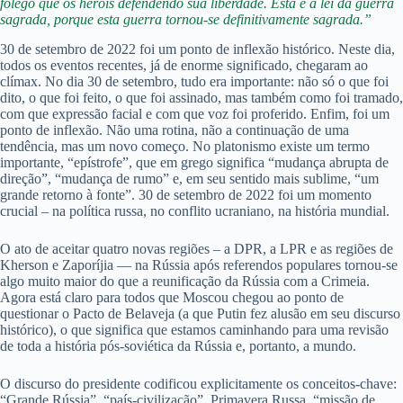
fôlego que os heróis defendendo sua liberdade. Esta é a lei da guerra
sagrada, porque esta guerra tornou-se definitivamente sagrada.”
30 de setembro de 2022 foi um ponto de inflexão histórico. Neste dia,
todos os eventos recentes, já de enorme significado, chegaram ao
clímax. No dia 30 de setembro, tudo era importante: não só o que foi
dito, o que foi feito, o que foi assinado, mas também como foi tramado,
com que expressão facial e com que voz foi proferido. Enfim, foi um
ponto de inflexão. Não uma rotina, não a continuação de uma
tendência, mas um novo começo. No platonismo existe um termo
importante, “epístrofe”, que em grego significa “mudança abrupta de
direção”, “mudança de rumo” e, em seu sentido mais sublime, “um
grande retorno à fonte”. 30 de setembro de 2022 foi um momento
crucial – na política russa, no conflito ucraniano, na história mundial.
O ato de aceitar quatro novas regiões – a DPR, a LPR e as regiões de
Kherson e Zaporíjia — na Rússia após referendos populares tornou-se
algo muito maior do que a reunificação da Rússia com a Crimeia.
Agora está claro para todos que Moscou chegou ao ponto de
questionar o Pacto de Belaveja (a que Putin fez alusão em seu discurso
histórico), o que significa que estamos caminhando para uma revisão
de toda a história pós-soviética da Rússia e, portanto, a mundo.
O discurso do presidente codificou explicitamente os conceitos-chave:
“Grande Rússia”, “país-civilização”, Primavera Russa, “missão de