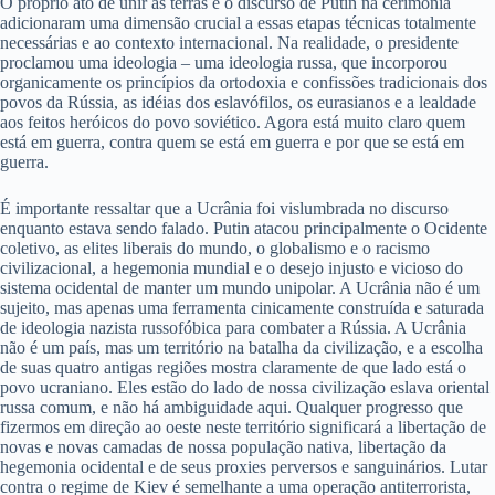
O próprio ato de unir as terras e o discurso de Putin na cerimônia
adicionaram uma dimensão crucial a essas etapas técnicas totalmente
necessárias e ao contexto internacional. Na realidade, o presidente
proclamou uma ideologia – uma ideologia russa, que incorporou
organicamente os princípios da ortodoxia e confissões tradicionais dos
povos da Rússia, as idéias dos eslavófilos, os eurasianos e a lealdade
aos feitos heróicos do povo soviético. Agora está muito claro quem
está em guerra, contra quem se está em guerra e por que se está em
guerra.
É importante ressaltar que a Ucrânia foi vislumbrada no discurso
enquanto estava sendo falado. Putin atacou principalmente o Ocidente
coletivo, as elites liberais do mundo, o globalismo e o racismo
civilizacional, a hegemonia mundial e o desejo injusto e vicioso do
sistema ocidental de manter um mundo unipolar. A Ucrânia não é um
sujeito, mas apenas uma ferramenta cinicamente construída e saturada
de ideologia nazista russofóbica para combater a Rússia. A Ucrânia
não é um país, mas um território na batalha da civilização, e a escolha
de suas quatro antigas regiões mostra claramente de que lado está o
povo ucraniano. Eles estão do lado de nossa civilização eslava oriental
russa comum, e não há ambiguidade aqui. Qualquer progresso que
fizermos em direção ao oeste neste território significará a libertação de
novas e novas camadas de nossa população nativa, libertação da
hegemonia ocidental e de seus proxies perversos e sanguinários. Lutar
contra o regime de Kiev é semelhante a uma operação antiterrorista,