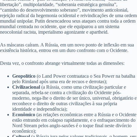
libertação”, multipolaridade, “soberania estratégica genuína”,
“caminho do desenvolvimento soberano”, movimento anticolonial,
rejeição radical da hegemonia ocidental e reivindicações de uma ordem
mundial unipolar. Putin desencadeou seus ataques contra toda a ordem
mundial centrada no ocidente, que ele equiparou a um sistema
neocolonial racista, imperialismo agonizante e apartheid.
As máscaras caíram. A Rússia, em um novo ponto de inflexão em sua
existência histórica, entrou em um duro confronto com o Ocidente.
Desta vez, o confronto abrange virtualmente todas as dimensões:
Geopolítico
(o Land Power contraataca o Sea Power na batalha
pelo Rimland após uma era de recuos e derrotas);
Civilizacional
(a Rússia, como uma civilização particular e
separada, rebela-se contra a civilização do Ocidente pós-
moderno, nega-lhe o direito de ser único, universal, obrigatório e
reconhece o direito de outras civilizações à sua própria
identidade e independência);
Econômico
(as relações econômicas entre a Rússia e o Ocidente
estão entrando em colapso rapidamente, e o enfraquecimento do
Nord Stream pelos anglo-saxões é o toque final neste divórcio
econômico);
Cultural
(a Rússia jura pelos valores tradicionais, o homem, seu