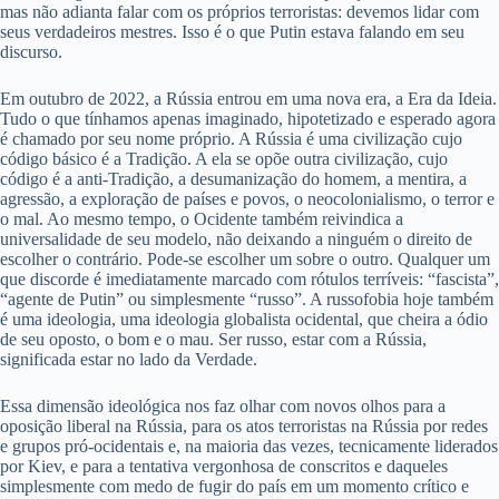
mas não adianta falar com os próprios terroristas: devemos lidar com
seus verdadeiros mestres. Isso é o que Putin estava falando em seu
discurso.
Em outubro de 2022, a Rússia entrou em uma nova era, a Era da Ideia.
Tudo o que tínhamos apenas imaginado, hipotetizado e esperado agora
é chamado por seu nome próprio. A Rússia é uma civilização cujo
código básico é a Tradição. A ela se opõe outra civilização, cujo
código é a anti-Tradição, a desumanização do homem, a mentira, a
agressão, a exploração de países e povos, o neocolonialismo, o terror e
o mal. Ao mesmo tempo, o Ocidente também reivindica a
universalidade de seu modelo, não deixando a ninguém o direito de
escolher o contrário. Pode-se escolher um sobre o outro. Qualquer um
que discorde é imediatamente marcado com rótulos terríveis: “fascista”,
“agente de Putin” ou simplesmente “russo”. A russofobia hoje também
é uma ideologia, uma ideologia globalista ocidental, que cheira a ódio
de seu oposto, o bom e o mau. Ser russo, estar com a Rússia,
significada estar no lado da Verdade.
Essa dimensão ideológica nos faz olhar com novos olhos para a
oposição liberal na Rússia, para os atos terroristas na Rússia por redes
e grupos pró-ocidentais e, na maioria das vezes, tecnicamente liderados
por Kiev, e para a tentativa vergonhosa de conscritos e daqueles
simplesmente com medo de fugir do país em um momento crítico e