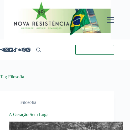
Pular
para
o
conteúdo
Torne-se Membro
Tag
Filosofia
Filosofia
A Geração Sem Lugar