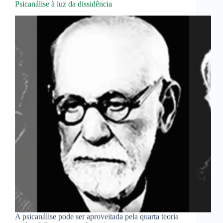
Psicanálise à luz da dissidência
A psicanálise pode ser aproveitada pela quarta teoria