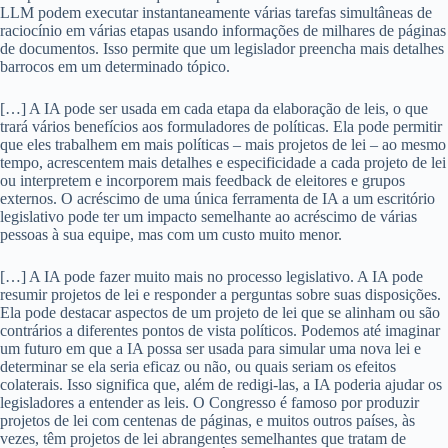
LLM podem executar instantaneamente várias tarefas simultâneas de
raciocínio em várias etapas usando informações de milhares de páginas
de documentos. Isso permite que um legislador preencha mais detalhes
barrocos em um determinado tópico.
[…] A IA pode ser usada em cada etapa da elaboração de leis, o que
trará vários benefícios aos formuladores de políticas. Ela pode permitir
que eles trabalhem em mais políticas – mais projetos de lei – ao mesmo
tempo, acrescentem mais detalhes e especificidade a cada projeto de lei
ou interpretem e incorporem mais feedback de eleitores e grupos
externos. O acréscimo de uma única ferramenta de IA a um escritório
legislativo pode ter um impacto semelhante ao acréscimo de várias
pessoas à sua equipe, mas com um custo muito menor.
[…] A IA pode fazer muito mais no processo legislativo. A IA pode
resumir projetos de lei e responder a perguntas sobre suas disposições.
Ela pode destacar aspectos de um projeto de lei que se alinham ou são
contrários a diferentes pontos de vista políticos. Podemos até imaginar
um futuro em que a IA possa ser usada para simular uma nova lei e
determinar se ela seria eficaz ou não, ou quais seriam os efeitos
colaterais. Isso significa que, além de redigi-las, a IA poderia ajudar os
legisladores a entender as leis. O Congresso é famoso por produzir
projetos de lei com centenas de páginas, e muitos outros países, às
vezes, têm projetos de lei abrangentes semelhantes que tratam de