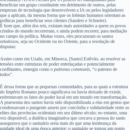
beneficiar um grupo constituinte em detrimento de outros, pelas
empresas de tecnologia que desenvolvem a IA ou pelos legisladores
que a aplicam, da mesma forma que os lobistas humanos orientam as
políticas para beneficiar seus clientes (Sanders e Schneier).
É bom que, além dos reis, existam mais autoridades a quem os povos
cristãos do mundo recorreram, e ainda podem recorrer, para mediação
no campo da política. Muitas vezes, eles procuraram os santos
ortodoxos, seja no Ocidente ou no Oriente, para a resolução de
disputas:
Assim como em Uzalis, em Minorca, [Santo] Estêvão, ao resolver as
tensões entre estruturas de poder entrelaçadas e potencialmente
conflitantes, emergiu como o
patronus communis
, “o patrono de
todos”.
É dessa forma que as pequenas comunidades, para as quais a estrutura
do Império Romano pouco significava ou havia deixado de existir,
enfrentavam os fatos do poder local em um mundo em transformação.
A praesentia dos santos havia sido disponibilizada a elas em gestos que
condensavam o pungente anseio por concórdia e solidariedade entre as
elites das províncias ocidentais em seu último século; no entanto, uma
vez disponível, a dialética imaginativa que cercava a pessoa do santo
assegurava que o santuário seria mais do que uma lembrança da
unidade ideal de uma época anterior: o santuário se tornou um ponto