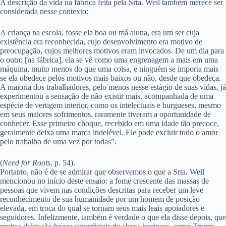
A descrição da vida na fábrica feita pela Srta. Weil também merece ser
considerada nesse contexto:
A criança na escola, fosse ela boa ou má aluna, era um ser cuja
existência era reconhecida, cujo desenvolvimento era motivo de
preocupação, cujos melhores motivos eram invocados. De um dia para
o outro [na fábrica], ela se vê como uma engrenagem a mais em uma
máquina, muito menos do que uma coisa, e ninguém se importa mais
se ela obedece pelos motivos mais baixos ou não, desde que obedeça.
A maioria dos trabalhadores, pelo menos nesse estágio de suas vidas, já
experimentou a sensação de não existir mais, acompanhada de uma
espécie de vertigem interior, como os intelectuais e burgueses, mesmo
em seus maiores sofrimentos, raramente tiveram a oportunidade de
conhecer. Esse primeiro choque, recebido em uma idade tão precoce,
geralmente deixa uma marca indelével. Ele pode excluir todo o amor
pelo trabalho de uma vez por todas”.
(
Need for Roots
, p. 54).
Portanto, não é de se admirar que observemos o que a Srta. Weil
mencionou no início deste ensaio: a fome crescente das massas de
pessoas que vivem nas condições descritas para receber um leve
reconhecimento de sua humanidade por um homem de posição
elevada, em troca do qual se tornam seus mais leais apoiadores e
seguidores. Infelizmente, também é verdade o que ela disse depois, que