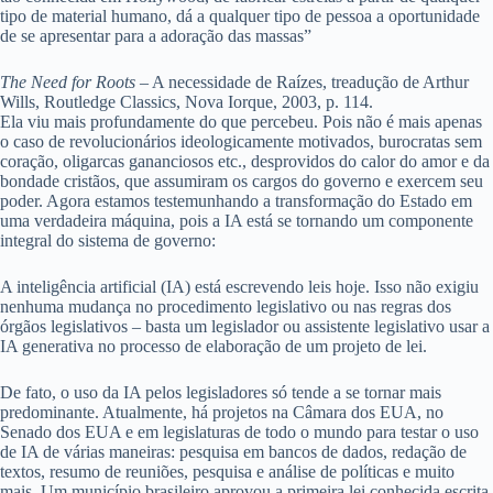
tipo de material humano, dá a qualquer tipo de pessoa a oportunidade
de se apresentar para a adoração das massas”
The Need for Roots
– A necessidade de Raízes, treadução de Arthur
Wills, Routledge Classics, Nova Iorque, 2003, p. 114.
Ela viu mais profundamente do que percebeu. Pois não é mais apenas
o caso de revolucionários ideologicamente motivados, burocratas sem
coração, oligarcas gananciosos etc., desprovidos do calor do amor e da
bondade cristãos, que assumiram os cargos do governo e exercem seu
poder. Agora estamos testemunhando a transformação do Estado em
uma verdadeira máquina, pois a IA está se tornando um componente
integral do sistema de governo:
A inteligência artificial (IA) está escrevendo leis hoje. Isso não exigiu
nenhuma mudança no procedimento legislativo ou nas regras dos
órgãos legislativos – basta um legislador ou assistente legislativo usar a
IA generativa no processo de elaboração de um projeto de lei.
De fato, o uso da IA pelos legisladores só tende a se tornar mais
predominante. Atualmente, há projetos na Câmara dos EUA, no
Senado dos EUA e em legislaturas de todo o mundo para testar o uso
de IA de várias maneiras: pesquisa em bancos de dados, redação de
textos, resumo de reuniões, pesquisa e análise de políticas e muito
mais. Um município brasileiro aprovou a primeira lei conhecida escrita