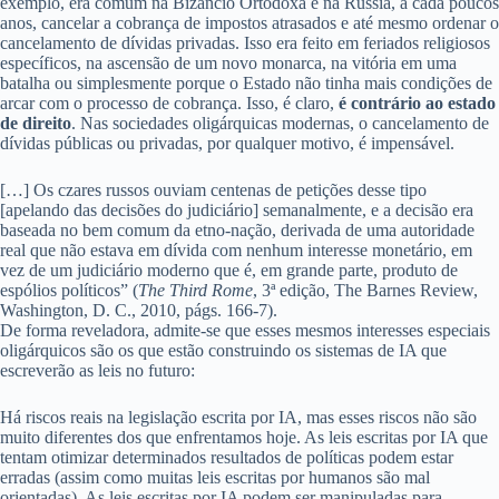
exemplo, era comum na Bizâncio Ortodoxa e na Rússia, a cada poucos
anos, cancelar a cobrança de impostos atrasados e até mesmo ordenar o
cancelamento de dívidas privadas. Isso era feito em feriados religiosos
específicos, na ascensão de um novo monarca, na vitória em uma
batalha ou simplesmente porque o Estado não tinha mais condições de
arcar com o processo de cobrança. Isso, é claro,
é contrário ao estado
de direito
. Nas sociedades oligárquicas modernas, o cancelamento de
dívidas públicas ou privadas, por qualquer motivo, é impensável.
[…] Os czares russos ouviam centenas de petições desse tipo
[apelando das decisões do judiciário] semanalmente, e a decisão era
baseada no bem comum da etno-nação, derivada de uma autoridade
real que não estava em dívida com nenhum interesse monetário, em
vez de um judiciário moderno que é, em grande parte, produto de
espólios políticos” (
The Third Rome
, 3ª edição, The Barnes Review,
Washington, D. C., 2010, págs. 166-7).
De forma reveladora, admite-se que esses mesmos interesses especiais
oligárquicos são os que estão construindo os sistemas de IA que
escreverão as leis no futuro:
Há riscos reais na legislação escrita por IA, mas esses riscos não são
muito diferentes dos que enfrentamos hoje. As leis escritas por IA que
tentam otimizar determinados resultados de políticas podem estar
erradas (assim como muitas leis escritas por humanos são mal
orientadas). As leis escritas por IA podem ser manipuladas para