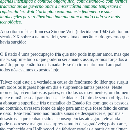
apenas intensifica o controle oligárquico, contrastando-o com formas
tradicionais de governo onde a misericórdia humana temperava a
rigidez da lei. Walt Garlington examina este fenômeno e suas
implicações para a liberdade humana num mundo cada vez mais
tecnológico.
A escritora mística francesa Simone Weil (falecida em 1943) alertou no
século XX sobre a natureza fria, sem alma e mecânica do governo que
havia surgido:
O Estado é uma preocupação fria que não pode inspirar amor, mas que
mata, suprime tudo o que poderia ser amado; assim, somos forçados a
amá-lo, porque não há mais nada. Esse é o tormento moral ao qual
todos nós estamos expostos hoje.
Talvez aqui esteja a verdadeira causa do fenômeno do líder que surgiu
em todos os lugares hoje em dia e surpreende tantas pessoas. Neste
momento, há em todos os países, em todos os movimentos, um homem
que é o ímã pessoal para todas as lealdades. O fato de serem obrigadas
a abraçar a superfície fria e metálica do Estado fez com que as pessoas,
ao contrário, tivessem fome de algo para amar que fosse feito de carne
e osso. Esse fenômeno não mostra sinais de desaparecer e, por mais
desastrosas que tenham sido as consequências até agora, ele ainda
pode nos reservar algumas surpresas muito desagradáveis; pois a arte,
tão conhecida em Hollywood, de fabricar estrelas a partir de qualquer