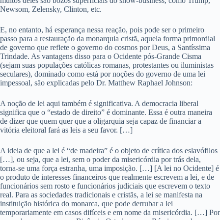
muitos deles são bozos superficiais do show-business, como Trump,
Newsom, Zelensky, Clinton, etc.
E, no entanto, há esperança nessa reação, pois pode ser o primeiro
passo para a restauração da monarquia cristã, aquela forma primordial
de governo que reflete o governo do cosmos por Deus, a Santíssima
Trindade. As vantagens disso para o Ocidente pós-Grande Cisma
(sejam suas populações católicas romanas, protestantes ou iluministas
seculares), dominado como está por noções do governo de uma lei
impessoal, são explicadas pelo Dr. Matthew Raphael Johnson:
A noção de lei aqui também é significativa. A democracia liberal
significa que o “estado de direito” é dominante. Essa é outra maneira
de dizer que quem quer que a oligarquia seja capaz de financiar a
vitória eleitoral fará as leis a seu favor. […]
A ideia de que a lei é “de madeira” é o objeto de crítica dos eslavófilos
[…], ou seja, que a lei, sem o poder da misericórdia por trás dela,
torna-se uma força estranha, uma imposição. […] [A lei no Ocidente] é
o produto de interesses financeiros que realmente escrevem a lei, e de
funcionários sem rosto e funcionários judiciais que escrevem o texto
real. Para as sociedades tradicionais e cristãs, a lei se manifesta na
instituição histórica do monarca, que pode derrubar a lei
temporariamente em casos difíceis e em nome da misericórdia. […] Por