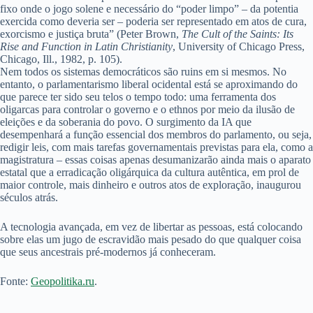
fixo onde o jogo solene e necessário do “poder limpo” – da potentia
exercida como deveria ser – poderia ser representado em atos de cura,
exorcismo e justiça bruta” (Peter Brown,
The Cult of the Saints: Its
Rise and Function in Latin Christianity
, University of Chicago Press,
Chicago, Ill., 1982, p. 105).
Nem todos os sistemas democráticos são ruins em si mesmos. No
entanto, o parlamentarismo liberal ocidental está se aproximando do
que parece ter sido seu telos o tempo todo: uma ferramenta dos
oligarcas para controlar o governo e o ethnos por meio da ilusão de
eleições e da soberania do povo. O surgimento da IA que
desempenhará a função essencial dos membros do parlamento, ou seja,
redigir leis, com mais tarefas governamentais previstas para ela, como a
magistratura – essas coisas apenas desumanizarão ainda mais o aparato
estatal que a erradicação oligárquica da cultura autêntica, em prol de
maior controle, mais dinheiro e outros atos de exploração, inaugurou
séculos atrás.
A tecnologia avançada, em vez de libertar as pessoas, está colocando
sobre elas um jugo de escravidão mais pesado do que qualquer coisa
que seus ancestrais pré-modernos já conheceram.
Fonte:
Geopolitika.ru
.