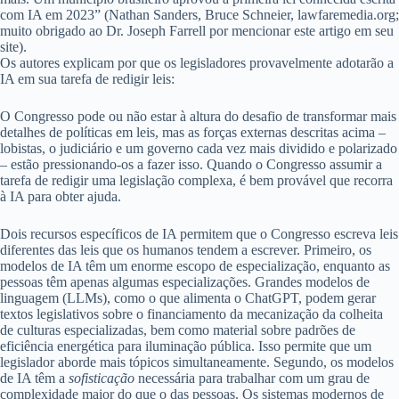
com IA em 2023” (Nathan Sanders, Bruce Schneier, lawfaremedia.org;
muito obrigado ao Dr. Joseph Farrell por mencionar este artigo em seu
site).
Os autores explicam por que os legisladores provavelmente adotarão a
IA em sua tarefa de redigir leis:
O Congresso pode ou não estar à altura do desafio de transformar mais
detalhes de políticas em leis, mas as forças externas descritas acima –
lobistas, o judiciário e um governo cada vez mais dividido e polarizado
– estão pressionando-os a fazer isso. Quando o Congresso assumir a
tarefa de redigir uma legislação complexa, é bem provável que recorra
à IA para obter ajuda.
Dois recursos específicos de IA permitem que o Congresso escreva leis
diferentes das leis que os humanos tendem a escrever. Primeiro, os
modelos de IA têm um enorme escopo de especialização, enquanto as
pessoas têm apenas algumas especializações. Grandes modelos de
linguagem (LLMs), como o que alimenta o ChatGPT, podem gerar
textos legislativos sobre o financiamento da mecanização da colheita
de culturas especializadas, bem como material sobre padrões de
eficiência energética para iluminação pública. Isso permite que um
legislador aborde mais tópicos simultaneamente. Segundo, os modelos
de IA têm a
sofisticação
necessária para trabalhar com um grau de
complexidade maior do que o das pessoas. Os sistemas modernos de