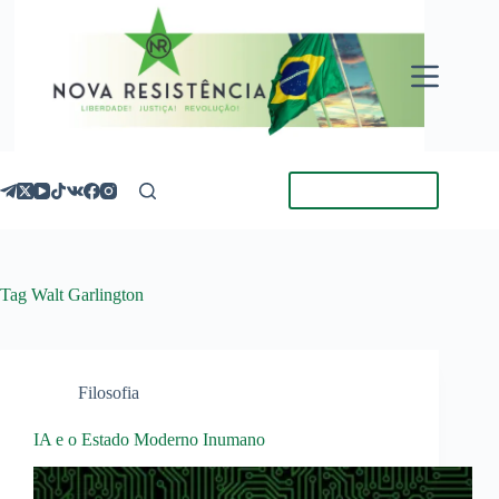
Pular
para
o
conteúdo
Torne-se Membro
Tag
Walt Garlington
Filosofia
IA e o Estado Moderno Inumano