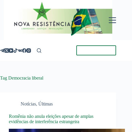
Pular
para
o
conteúdo
Torne-se Membro
Tag
Democracia liberal
Notícias
,
Últimas
Romênia não anula eleições apesar de amplas
evidências de interferência estrangeira