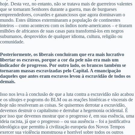
hoje. Desta vez, no entanto, não se tratava mais de guerreiros valentes
que se tornaram Senhores durante a guerra, mas de burgueses
empreendedores, covardes e gananciosos que agora dominavam o
mundo. Estes últimos exterminaram a população de continentes
inteiros – como aconteceu com os índios norte-americanos – e tiraram
milhões de africanos de suas casas para transformá-los em negros
subumanos, desprovidos de qualquer idioma, cultura, religião ou
comunidade.
Posteriormente, os liberais concluíram que era mais lucrativo
libertar os escravos, porque a cor da pele não era mais um
indicador de progresso. Por outro lado, os brancos também se
tornaram massas escravizadas pelo Capital. A emancipação
daqueles que antes eram escravos levou à escravidão de todos os
demais.
Isso nos leva à conclusão de que a luta contra a escravidão não acabou
e os ultrajes e pogroms do BLM ou as reações histéricas e viscerais de
hoje não resolveram as coisas. Se quisermos derrotar a escravidão,
devemos destruir o capitalismo e derrubar a hegemonia ocidental. É
por isso que devemos mostrar que o progresso é, em sua essência, uma
ideia racista, já que o progresso – ou sua ausência – foi a justificativa
ideológica que permitiu à civilização europeia dos Novos Tempos
exercer sua violência monstruosa e horrível sobre todos os outros