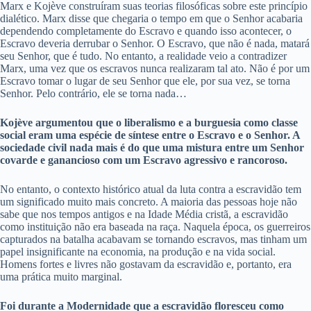
Marx e Kojève construíram suas teorias filosóficas sobre este princípio
dialético. Marx disse que chegaria o tempo em que o Senhor acabaria
dependendo completamente do Escravo e quando isso acontecer, o
Escravo deveria derrubar o Senhor. O Escravo, que não é nada, matará
seu Senhor, que é tudo. No entanto, a realidade veio a contradizer
Marx, uma vez que os escravos nunca realizaram tal ato. Não é por um
Escravo tomar o lugar de seu Senhor que ele, por sua vez, se torna
Senhor. Pelo contrário, ele se torna nada…
Kojève argumentou que o liberalismo e a burguesia como classe
social eram uma espécie de síntese entre o Escravo e o Senhor. A
sociedade civil nada mais é do que uma mistura entre um Senhor
covarde e ganancioso com um Escravo agressivo e rancoroso.
No entanto, o contexto histórico atual da luta contra a escravidão tem
um significado muito mais concreto. A maioria das pessoas hoje não
sabe que nos tempos antigos e na Idade Média cristã, a escravidão
como instituição não era baseada na raça. Naquela época, os guerreiros
capturados na batalha acabavam se tornando escravos, mas tinham um
papel insignificante na economia, na produção e na vida social.
Homens fortes e livres não gostavam da escravidão e, portanto, era
uma prática muito marginal.
Foi durante a Modernidade que a escravidão floresceu como