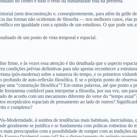
situado no centro e todo o resto da humanidade está na periferia.
historial (sem desconstrução e, conseqüentemente, para além da grille d
vância das formas não ocidentais de filosofia — nos melhores casos, ela
científico em igualdade com a opinião de um estudioso. O que pode um
lisado de um ponto de vista temporal e espacial.
álise firme, e às vezes essa atenção é tão detalhada que o aspecto espaci
a condições prévias definitivas para não apenas reconhecer a estrutur
eggeriana (pós-moderna) sobre a natureza do tempo, e os primeiros vislu
profundo de auto-reflexão filosófica. E se o próprio ponto de observação
ue uma “construção filosófica”? Em outras palavras, até que ponto a pr
 de ferramenta confiável para interpretar a filosofia, por sua vez, um p
izado de acordo com um mecanismo diferente do vetor do “tempo axial”?
os receptáculos espaciais de pensamento ao lado de outros? Significará
eito e completos?
a Pós-Modernidade, à sombra de tendências mais habituais, inercialistas,
de geralmente se justifica e se fundamenta com práticas rotineiras do
queles mais preocupados com a possibilidade de romper com as tradições 
a Europa Ocidental como tal? Se o distanciamento do próprio momento 