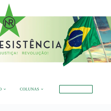
O
COLUNAS
Torne-se Membro