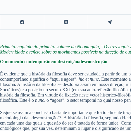
Primeiro capítulo do primeiro volume da Noomaquia, “Os três logoi:
Modernidade e reflete sobre os movimentos possíveis na direção de ou
O momento contemporâneo: destruição/desconstrução
É evidente que a história da filosofia deve ser estudada a partir d
contemporâneo significa o “aqui e agora”,
hic et nunc
. Este momento a
filosofia. A história da filosofia se desdobra assim em nossa direção, ru
Socráticos) e a posição no século XXI (em sua auto-reflexão filosófica).
história da filosofia. Em virtude da fixação neste vetor histórico-filos
filosófica. Este é o
nunc
, o “agora”, o setor temporal no qual nosso pen
Segue-se assim a conclusão bastante importante que foi totalmente tra
2
metodologia da “desconstrução”
. A história da filosofia, segundo He
em cada uma das quais a questão do ser é tratada de forma única. Como 
ontológicos que, por sua vez, determinam o lugar e o significado de uma