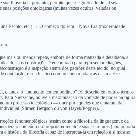
sua filosofia e, portanto, permite que o significado de tal seja
e suas posições ontológicas (muitas vezes ocultas, veladas ou
 Duns Escoto, etc.) → O começo do Fim – Nova Era (modernidade –
ofar.
ão que mais ou menos repete, embora de forma matizada e detalhada, a
ica de suas construções é encontrada para representar citações,
sconstrução é a inspeção atenta dos padrões deste tecido, no qual
 de conotação, e sua história compreende mudanças nas matrizes
XXI, e antes, o “momento contemporâneo” foi descrito em outros termos.
tivo”. Para Nietzsche, houve a maximização da vontade de poder na figura
omo um processo teleológico — quer por aqueles que tentaram dar
 individual (Stirner, Bergson ou von Hayek/Popper).
correções fenomenológicas (assim como a filosofia da linguagem e da
nsidera o conteúdo do próprio momento e suas estruturas (não importa
 história da filosofia capaz de interpretá-la em relação a si mesmo.