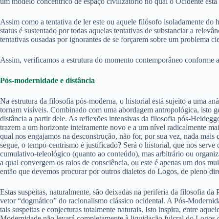
um modelo concêntrico de espaço civilizatório no qual o Ocidente está 
Assim como a tentativa de ler este ou aquele filósofo isoladamente do 
status é sustentado por todas aquelas tentativas de substanciar a rele
tentativas ousadas por ignorantes de se forçarem sobre um problema 
Assim, verificamos a estrutura do momento contemporâneo conforme ana
Pós-modernidade e distância
Na estrutura da filosofia pós-moderna, o historial está sujeito a uma an
tornam visíveis. Combinado com uma abordagem antropológica, isto ger
distância a partir dele. As reflexões intensivas da filosofia pós-Heid
trazem a um horizonte inteiramente novo e a um nível radicalmente mais 
qual nos engajamos na desconstrução, não for, por sua vez, nada mais q
segue, o tempo-centrismo é justificado? Será o historial, que nos serve
cumulativo-teleológico (quanto ao conteúdo), mas arbitrário ou organ
a qual convergem os raios de consciência, ou este é apenas um dos muit
então que devemos procurar por outros dialetos do Logos, de pleno dir
Estas suspeitas, naturalmente, são deixadas na periferia da filosofia d
vetor “dogmático” do racionalismo clássico ocidental. A Pós-Modernida
tais suspeitas e conjecturas totalmente naturais. Isto inspira, entre a
Modernidade não levará completamente à liquidação fulcral do Logos d