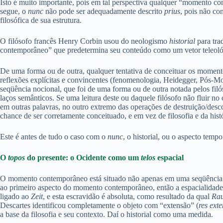
Isto é muito importante, pois em tal perspectiva qualquer “momento 
segue, o
nunc
não pode ser adequadamente descrito
prius
, pois não co
filosófica de sua estrutura.
O filósofo francês Henry Corbin usou do neologismo
historial
para tra
contemporâneo” que predetermina seu conteúdo como um vetor teleoló
De uma forma ou de outra, qualquer tentativa de conceituar os momentos 
reflexões explícitas e convincentes (fenomenologia, Heidegger, Pós-Mod
seqüência nocional, que foi de uma forma ou de outra notada pelos filó
laços semânticos. Se uma leitura deste ou daquele filósofo não fluir no 
em outras palavras, no outro extremo das operações de destruição/de
chance de ser corretamente conceituado, e em vez de filosofia e da his
Este é antes de tudo o caso com o
nunc
, o historial, ou o aspecto temp
O
topos
do presente: o Ocidente como um
telos
espacial
O momento contemporâneo está situado não apenas em uma seqüência te
ao primeiro aspecto do momento contemporâneo, então a espacialidade f
ligado ao
Zeit
, e esta escravidão é absoluta, como resultado da qual
Ra
Descartes identificou completamente o objeto com “extensão” (
res ext
a base da filosofia e seu contexto. Daí o historial como uma medida.