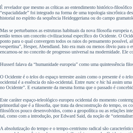
É revelador que mesmo as críticas ao entendimento histórico-filosófico 
“espacialidade” foi integrado na forma de uma topologia sincrônica dest
historial no espírito da sequência Heideggeriana ou do campo gramatol
Mas se perturbamos as estruturas habituais da nova filosofia europeia
então temos um conceito civilizacional específico do Ocidente. O Oci
ponto para o qual convergem todos os raios do pensamento possível, a
vespertina”, Hesper, Abendland. Isto era mais ou menos óbvio para o e
encarnou-se no conceito de progresso universal na modernidade. Ele co
Husserl falava da “humanidade europeia” como uma quintessência filos
O Ocidente é o
telos
do espaço terrestre assim como o presente é o
telo
ocidental é a essência do não-ocidental. Entre
nunc
e
hic
há assim uma a
no Ocidente”. E exatamente da mesma forma que o passado é concebido
Este caráter espaço-teleológico europeu ocidental do momento contemporâ
primordial que é a filosofia, que trata da desconstrução do tempo, os c
filosóficos pouco desenvolvidos, como a geopolítica ou as relações int
tal, como com a introdução, por Edward Said, da noção de “orientalismo”
A absolutização do tempo e o tempo-centrismo radical são característi