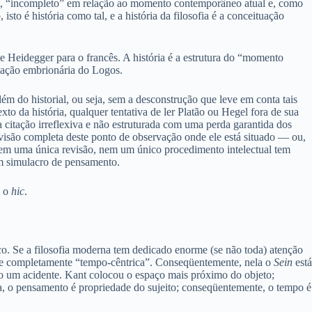
o”, “incompleto” em relação ao momento contemporâneo atual e, como
to é história como tal, e a história da filosofia é a conceituação
de Heidegger para o francês. A história é a estrutura do “momento
mação embrionária do Logos.
lém do historial, ou seja, sem a desconstrução que leve em conta tais
o da história, qualquer tentativa de ler Platão ou Hegel fora de sua
 citação irreflexiva e não estruturada com uma perda garantida dos
a revisão completa deste ponto de observação onde ele está situado — ou,
nem uma única revisão, nem um único procedimento intelectual tem
um simulacro de pensamento.
, o
hic
.
. Se a filosofia moderna tem dedicado enorme (se não toda) atenção
ral e completamente “tempo-cêntrica”. Conseqüentemente, nela o
Sein
está
o um acidente. Kant colocou o espaço mais próximo do objeto;
ia, o pensamento é propriedade do sujeito; conseqüentemente, o tempo é