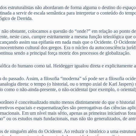
dos estruturalistas não abordaram de forma alguma o destino do espaço n
inada a servir de escala semântica para interpretar o conteúdo do tempo
ógico de Derrida.
 e, não obstante, colocamos a questão do “onde?” em relação ao ponto d
dente, neste caso, cumpre estritamente a mesma função teleológica que
lcançando assim sua epifania em nada mais que o Ocidente. O Ocidente 
tnocentrismo cultural dos gregos. Era o núcleo da autoconsciência jurí
ntinua sendo a principal força motriz dos processos de globalização.
ófica do humano como tal. Heidegger igualou direta e explicitamente a
s
do passado. Assim, a filosofia “moderna” só pode ser a filosofia ocid
nalogia direta: o tempo (o historial, ou o tempo axial de Karl Jaspers)
 como o não-ainda-presente, o não-ocidental (por exemplo, o oriental
neo é conceitualizado muito menos distintamente do que o historial e as
orretivos espaciais e esquematizações são prerrogativas das ciências apl
ernacionais. Em um nível mais sério, apenas as primeiras iniciativas fo
 ou os estudos mais fundacionais, mas não tão generalizados, de antropo
cos de ninguém além do Ocidente. Ao reduzir o histórico a uma estrutur