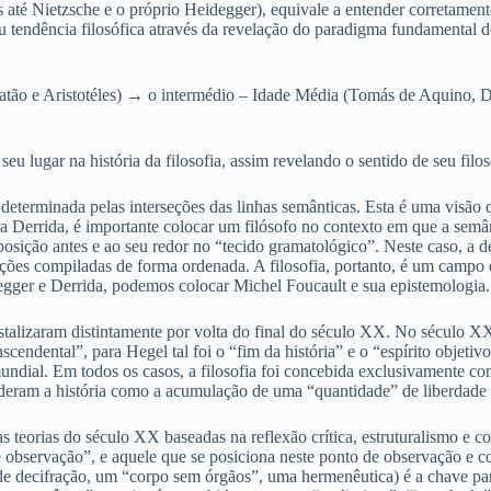
s até Nietzsche e o próprio Heidegger), equivale a entender corretamente 
ou tendência filosófica através da revelação do paradigma fundamental d
atão e Aristotéles) → o intermédio – Idade Média (Tomás de Aquino,
seu lugar na história da filosofia, assim revelando o sentido de seu filos
a é determinada pelas interseções das linhas semânticas. Esta é uma vis
 Derrida, é importante colocar um filósofo no contexto em que a semânt
osição antes e ao seu redor no “tecido gramatológico”. Neste caso, a de
ções compiladas de forma ordenada. A filosofia, portanto, é um campo
degger e Derrida, podemos colocar Michel Foucault e sua epistemologia.
ristalizaram distintamente por volta do final do século XX. No século 
nscendental”, para Hegel tal foi o “fim da história” e o “espírito obje
ndial. Em todos os casos, a filosofia foi concebida exclusivamente c
tenderam a história como a acumulação de uma “quantidade” de liberdade
s teorias do século XX baseadas na reflexão crítica, estruturalismo e 
servação”, e aquele que se posiciona neste ponto de observação e co
 decifração, um “corpo sem órgãos”, uma hermenêutica) é a chave para a