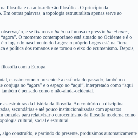
a filosofia e na auto-reflexão filosófica. O princípio da
. Em outras palavras, a topologia estruturalista apenas serve ao
e observação, e se fixamos o
hicin
na famosa expressão
hic et nunc
,
 o “agora”. O momento contemporâneo está situado no Ocidente e é o
é o lugar do nascimento do Logos; o próprio Logos está na “terra
dica e política dos romanos e se tornou o eixo do ecumenismo. Depois,
 filosofia com a Europa.
ental, e assim como o presente é a essência do passado, também o
 se conjuga no “agora” e o espaço no “aqui”, interpretado como “aqui
) também é pensado como o não-ainda-ocidental.
 estruturas da história da filosofia. Ao contrário da disciplina
icadas, secundárias e até pouco institucionalizadas com aparatos
ram tomadas para relativizar o eurocentrismo da filosofia moderna como
logia cultural, social e estrutural.
a, algo construído, e partindo do presente, produzimos automaticamente