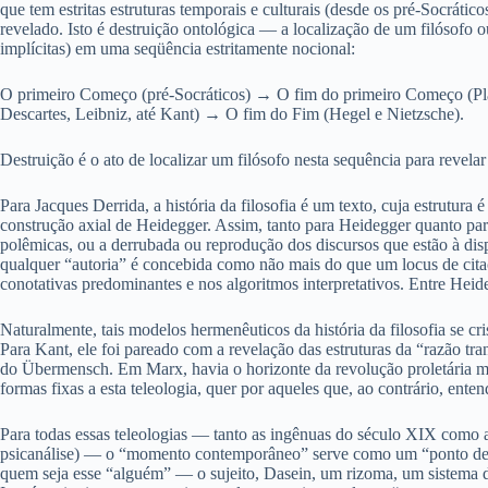
que tem estritas estruturas temporais e culturais (desde os pré-Socrático
revelado. Isto é destruição ontológica — a localização de um filósofo 
implícitas) em uma seqüência estritamente nocional:
O primeiro Começo (pré-Socráticos) → O fim do primeiro Começo (Pl
Descartes, Leibniz, até Kant) → O fim do Fim (Hegel e Nietzsche).
Destruição é o ato de localizar um filósofo nesta sequência para revelar 
Para Jacques Derrida, a história da filosofia é um texto, cuja estrutur
construção axial de Heidegger. Assim, tanto para Heidegger quanto para
polêmicas, ou a derrubada ou reprodução dos discursos que estão à disp
qualquer “autoria” é concebida como não mais do que um locus de cita
conotativas predominantes e nos algoritmos interpretativos. Entre Hei
Naturalmente, tais modelos hermenêuticos da história da filosofia se c
Para Kant, ele foi pareado com a revelação das estruturas da “razão tra
do Übermensch. Em Marx, havia o horizonte da revolução proletária mu
formas fixas a esta teleologia, quer por aqueles que, ao contrário, en
Para todas essas teleologias — tanto as ingênuas do século XIX como a
psicanálise) — o “momento contemporâneo” serve como um “ponto de ob
quem seja esse “alguém” — o sujeito, Dasein, um rizoma, um sistema de