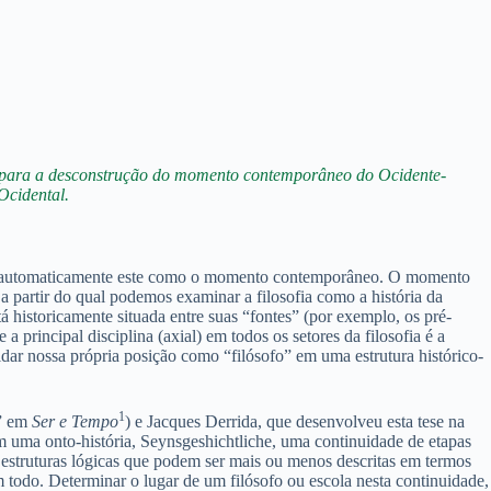
os para a desconstrução do momento contemporâneo do Ocidente-
Ocidental.
memos automaticamente este como o momento contemporâneo. O momento
 partir do qual podemos examinar a filosofia como a história da
stá historicamente situada entre suas “fontes” (por exemplo, os pré-
 principal disciplina (axial) em todos os setores da filosofia é a
olidar nossa própria posição como “filósofo” em uma estrutura histórico-
1
a” em
Ser e Tempo
) e Jacques Derrida, que desenvolveu esta tese na
sim uma onto-história, Seynsgeshichtliche, uma continuidade de etapas
e estruturas lógicas que podem ser mais ou menos descritas em termos
m todo. Determinar o lugar de um filósofo ou escola nesta continuidade,