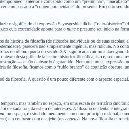
contemporâneo” anterior é concebido como um “preliminar”, “inacabad
nverte no passado a “contemporaneidade” do presente. Em certo sentido, is
duzir o significado da expressão Seynsgeshichtliche (“onto-histórico”) 
gico cuja extremidade aponta para o
nunc
e presume seu início na for
da história da filosofia (de filósofos individuais ou de suas escolas) a
ernidade), parecerá não simplesmente ingênua, mas ridícula. No context
sofos no último quarto do século XX, significaria cair no autoengano da
contexto desta grille de la lecture histórico-filosófica, isto é, sem um
sconstrução — então o absurdo é garantido. Nem uma única expressão, 
tória da filosofia, ficamos com o “ruído branco” da cognição obscura, 
oral da filosofia. A questão é um pouco diferente com o aspecto espacial
mporal, mas também no espaço, em uma escala de território sincrônico
oi deixada fora da esfera de interesses. A filosofia ocidental é integ
um
, ou espaço, é estudado meramente como um princípio residual, com
ensa
) em contraste com o sujeito (
res cogens
). Na nova filosofia europe