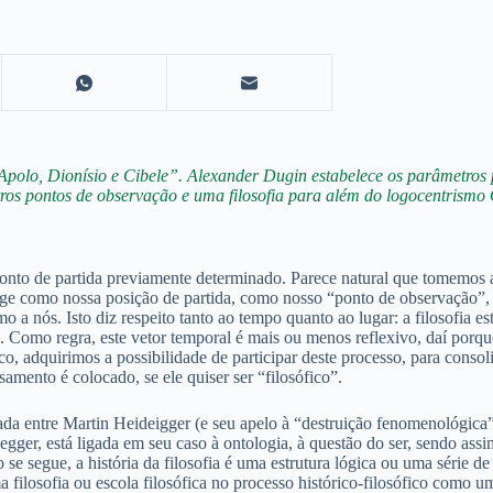
 Apolo, Dionísio e Cibele”. Alexander Dugin estabelece os parâmetr
tros pontos de observação e uma filosofia para além do logocentrismo 
e um ponto de partida previamente determinado. Parece natural que to
ge como nossa posição de partida, como nosso “ponto de observação”, a
mo a nós. Isto diz respeito tanto ao tempo quanto ao lugar: a filosofia e
 Como regra, este vetor temporal é mais ou menos reflexivo, daí porque a
ófico, adquirimos a possibilidade de participar deste processo, para cons
samento é colocado, se ele quiser ser “filosófico”.
çada entre Martin Heideigger (e seu apelo à “destruição fenomenológic
idegger, está ligada em seu caso à ontologia, à questão do ser, sendo as
se segue, a história da filosofia é uma estrutura lógica ou uma série d
 filosofia ou escola filosófica no processo histórico-filosófico como u