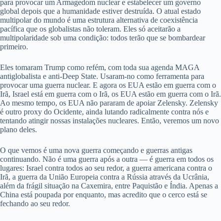
para provocar um Armagedom nuclear e estabelecer um governo
global depois que a humanidade estiver destruída. O atual estado
multipolar do mundo é uma estrutura alternativa de coexistência
pacífica que os globalistas não toleram. Eles só aceitarão a
multipolaridade sob uma condição: todos terão que se bombardear
primeiro.
Eles tomaram Trump como refém, com toda sua agenda MAGA
antiglobalista e anti-Deep State. Usaram-no como ferramenta para
provocar uma guerra nuclear. E agora os EUA estão em guerra com o
Irã, Israel está em guerra com o Irã, os EUA estão em guerra com o Irã.
Ao mesmo tempo, os EUA não pararam de apoiar Zelensky. Zelensky
é outro proxy do Ocidente, ainda lutando radicalmente contra nós e
tentando atingir nossas instalações nucleares. Então, veremos um novo
plano deles.
O que vemos é uma nova guerra começando e guerras antigas
continuando. Não é uma guerra após a outra — é guerra em todos os
lugares: Israel contra todos ao seu redor, a guerra americana contra o
Irã, a guerra da União Europeia contra a Rússia através da Ucrânia,
além da frágil situação na Caxemira, entre Paquistão e Índia. Apenas a
China está poupada por enquanto, mas acredito que o cerco está se
fechando ao seu redor.