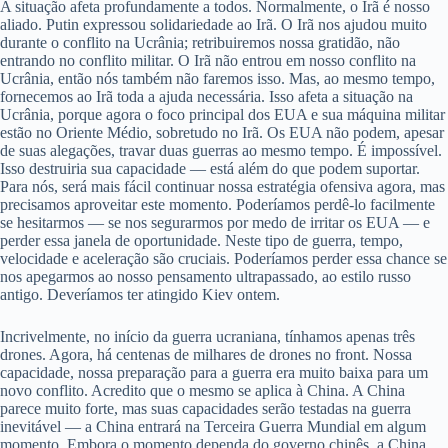
A situação afeta profundamente a todos. Normalmente, o Irã é nosso
aliado. Putin expressou solidariedade ao Irã. O Irã nos ajudou muito
durante o conflito na Ucrânia; retribuiremos nossa gratidão, não
entrando no conflito militar. O Irã não entrou em nosso conflito na
Ucrânia, então nós também não faremos isso. Mas, ao mesmo tempo,
fornecemos ao Irã toda a ajuda necessária. Isso afeta a situação na
Ucrânia, porque agora o foco principal dos EUA e sua máquina militar
estão no Oriente Médio, sobretudo no Irã. Os EUA não podem, apesar
de suas alegações, travar duas guerras ao mesmo tempo. É impossível.
Isso destruiria sua capacidade — está além do que podem suportar.
Para nós, será mais fácil continuar nossa estratégia ofensiva agora, mas
precisamos aproveitar este momento. Poderíamos perdê-lo facilmente
se hesitarmos — se nos segurarmos por medo de irritar os EUA — e
perder essa janela de oportunidade. Neste tipo de guerra, tempo,
velocidade e aceleração são cruciais. Poderíamos perder essa chance se
nos apegarmos ao nosso pensamento ultrapassado, ao estilo russo
antigo. Deveríamos ter atingido Kiev ontem.
Incrivelmente, no início da guerra ucraniana, tínhamos apenas três
drones. Agora, há centenas de milhares de drones no front. Nossa
capacidade, nossa preparação para a guerra era muito baixa para um
novo conflito. Acredito que o mesmo se aplica à China. A China
parece muito forte, mas suas capacidades serão testadas na guerra
inevitável — a China entrará na Terceira Guerra Mundial em algum
momento. Embora o momento dependa do governo chinês, a China