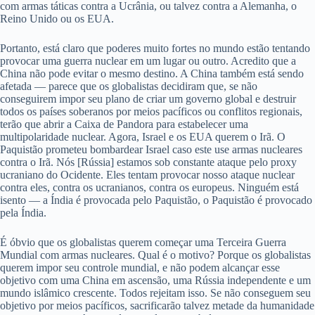
com armas táticas contra a Ucrânia, ou talvez contra a Alemanha, o
Reino Unido ou os EUA.
Portanto, está claro que poderes muito fortes no mundo estão tentando
provocar uma guerra nuclear em um lugar ou outro. Acredito que a
China não pode evitar o mesmo destino. A China também está sendo
afetada — parece que os globalistas decidiram que, se não
conseguirem impor seu plano de criar um governo global e destruir
todos os países soberanos por meios pacíficos ou conflitos regionais,
terão que abrir a Caixa de Pandora para estabelecer uma
multipolaridade nuclear. Agora, Israel e os EUA querem o Irã. O
Paquistão prometeu bombardear Israel caso este use armas nucleares
contra o Irã. Nós [Rússia] estamos sob constante ataque pelo proxy
ucraniano do Ocidente. Eles tentam provocar nosso ataque nuclear
contra eles, contra os ucranianos, contra os europeus. Ninguém está
isento — a Índia é provocada pelo Paquistão, o Paquistão é provocado
pela Índia.
É óbvio que os globalistas querem começar uma Terceira Guerra
Mundial com armas nucleares. Qual é o motivo? Porque os globalistas
querem impor seu controle mundial, e não podem alcançar esse
objetivo com uma China em ascensão, uma Rússia independente e um
mundo islâmico crescente. Todos rejeitam isso. Se não conseguem seu
objetivo por meios pacíficos, sacrificarão talvez metade da humanidade