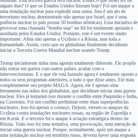
Mundial. Esta terceira guerra será nuclear. Então, o que Israel fez há
alguns dias? O que os Estados Unidos fizeram hoje? Foi um ataque a
uma instalação nuclear para explodir uma usina. Isso é um ato de
terrorismo nuclear, demonstrado não apenas por Israel, que é uma
potência nuclear (o país possui 50 bombas atômicas). Essa iniciativa de
provocar uma chamada “bomba suja” no Irã foi totalmente apoiada e
auxiliada pelos Estados Unidos. Portanto, este é um evento muito
importante. Afeta não apenas a Ucrânia e a Rússia, mas toda a
humanidade. Assim, creio que os globalistas finalmente decidiram
iniciar a Terceira Guerra Mundial nuclear usando Trump.
Trump inicialmente tinha uma agenda totalmente diferente. Ele propôs
não entrar em guerra com outros países, acabar com o
intervencionismo. E o que ele está fazendo agora é totalmente oposto a
todos os seus programas anteriores, a tudo o que disse antes. Ele traiu
completamente seu projeto MAGA. Agora, ele é apenas uma
ferramenta nas mãos dos globalistas, que decidiram iniciar uma guerra
nuclear. Eles já tentaram isso durante o conflito entre Paquistão e Índia,
na Caxemira. Foi um conflito preliminar entre duas superpotências
nucleares. Isso foi apenas o começo. Depois, vieram os ataques da
Ucrânia contra instalações nucleares russas, na região de Zaporíjia e
em Kursk. E o terceiro foi o ataque à aviação estratégica dentro da
Rússia. Tudo isso foi uma tentativa, uma provocação, uma intenção de
iniciar uma guerra nuclear. Porque, normalmente, após um ataque a
uma instalação nuclear em território russo, deveria haver uma resposta