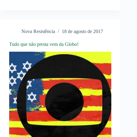
sem
heróis
é
um
povo
doente
Nova Resistência
18 de agosto de 2017
Tudo que não presta vem da Globo!