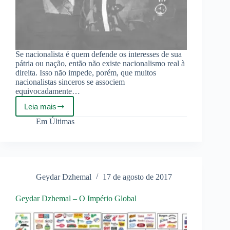
Se nacionalista é quem defende os interesses de sua
pátria ou nação, então não existe nacionalismo real à
direita. Isso não impede, porém, que muitos
nacionalistas sinceros se associem
equivocadamente…
Leia mais
A
direita
Em
Últimas
“nacionalista”
é
o
caminho
imediato
para
Geydar Dzhemal
17 de agosto de 2017
a
traição!
Geydar Dzhemal – O Império Global