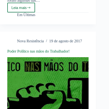
foram algumas das…
Leia mais
Abaixo
o
Em
Últimas
conciliacionismo
de
classe!
Nova Resistência
19 de agosto de 2017
Poder Político nas mãos do Trabalhador!