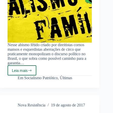
Nesse abismo fétido criado por direitistas cornos
mansos e esquerdistas aberrações de circo que
praticamente monopolizam o discurso político no
Brasil, o que sobra como possível caminho para a
garantia…
Leia mais
Pátria,
socialismo
Em
Socialismo Patriótico
,
Últimas
e
família
Nova Resistência
19 de agosto de 2017