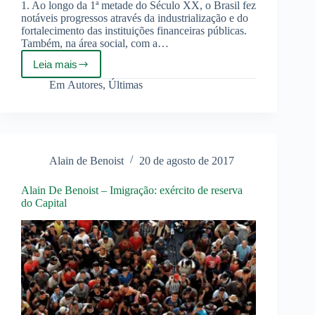
1. Ao longo da 1ª metade do Século XX, o Brasil fez
notáveis progressos através da industrialização e do
fortalecimento das instituições financeiras públicas.
Também, na área social, com a…
Leia mais
O
Brasil
Em
Autores
,
Últimas
tem
de
reviver
como
Nação
Alain de Benoist
20 de agosto de 2017
Alain De Benoist – Imigração: exército de reserva
do Capital