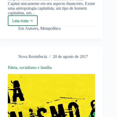
Capital unicamente em seu aspecto financeiro. Existe
uma antropologia capitalista, um tipo de homem
capitalista, um…
Leia mais
Alain
De
Em
Autores
,
Metapolítica
Benoist
–
“Existe
uma
antropologia
capitalista,
Nova Resistência
20 de agosto de 2017
um
tipo
de
Pátria, socialismo e família
homem
capitalista,
um
imaginário
capitalista”