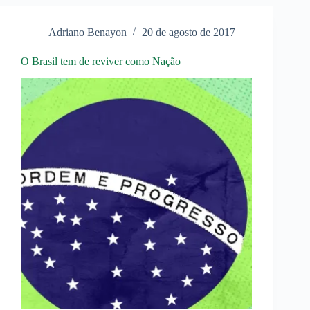
por
músicas
do
Adriano Benayon
20 de agosto de 2017
John
Lennon!
O Brasil tem de reviver como Nação