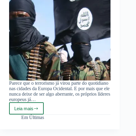
Parece que o terrorismo já virou parte do quotidiano
nas cidades da Europa Ocidental. E por mais que ele
nunca deixe de ser algo aberrante, os próprios líderes
europeus já…
Leia mais
O
terrorismo
Em
Últimas
não
será
derrotado