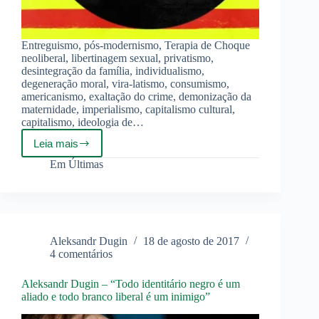
Entreguismo, pós-modernismo, Terapia de Choque
neoliberal, libertinagem sexual, privatismo,
desintegração da família, individualismo,
degeneração moral, vira-latismo, consumismo,
americanismo, exaltação do crime, demonização da
maternidade, imperialismo, capitalismo cultural,
capitalismo, ideologia de…
Leia mais
Tudo
que
Em
Últimas
não
presta
vem
da
Globo!
Aleksandr Dugin
18 de agosto de 2017
4 comentários
Aleksandr Dugin – “Todo identitário negro é um
aliado e todo branco liberal é um inimigo”