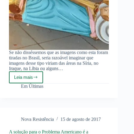
Se não disséssemos que as imagens como esta foram
tiradas no Brasil, seria razoável imaginar que
imagens desse tipo viriam das áreas na Síria, no
Iraque, na Líbia ou alguns…
Leia mais
O
neopentecostalismo
Em
Últimas
é
o
salafismo
brasileiro
Nova Resistência
15 de agosto de 2017
A solução para o Problema Americano é a