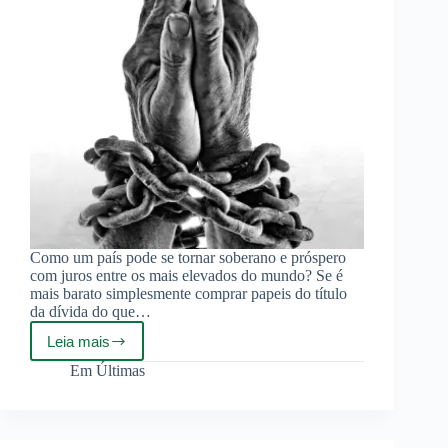
Como um país pode se tornar soberano e próspero
com juros entre os mais elevados do mundo? Se é
mais barato simplesmente comprar papeis do título
da dívida do que…
Leia mais
O
Brasil
Em
Últimas
precisa
romper
com
a