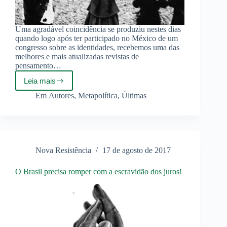
Uma agradável coincidência se produziu nestes dias
quando logo após ter participado no México de um
congresso sobre as identidades, recebemos uma das
melhores e mais atualizadas revistas de
pensamento…
Leia mais
Alberto
Buela
Em
Autores
,
Metapolítica
,
Últimas
–
O
Sentido
Profundo
da
Identidade
Nova Resistência
17 de agosto de 2017
O Brasil precisa romper com a escravidão dos juros!