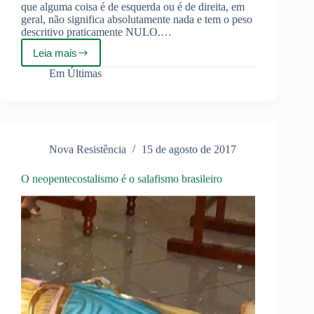
que alguma coisa é de esquerda ou é de direita, em
geral, não significa absolutamente nada e tem o peso
descritivo praticamente NULO.…
Leia mais
Esquerda
e
Em
Últimas
Direita
são
palavras
vagas
e
sem
Nova Resistência
15 de agosto de 2017
sentido
O neopentecostalismo é o salafismo brasileiro