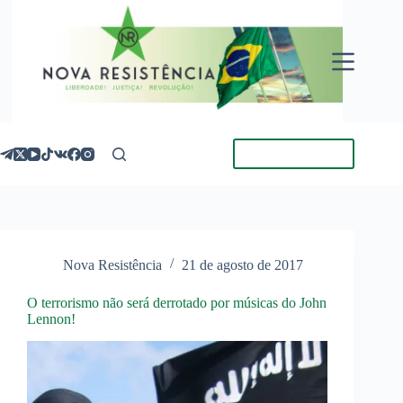
Pular
para
o
conteúdo
Torne-se Membro
Nova Resistência
21 de agosto de 2017
O terrorismo não será derrotado por músicas do John
Lennon!