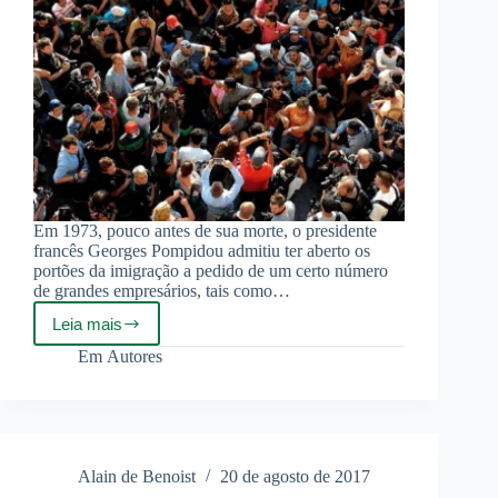
Em 1973, pouco antes de sua morte, o presidente
francês Georges Pompidou admitiu ter aberto os
portões da imigração a pedido de um certo número
de grandes empresários, tais como…
Leia mais
Alain
De
Em
Autores
Benoist
–
Imigração:
exército
de
reserva
Alain de Benoist
20 de agosto de 2017
do