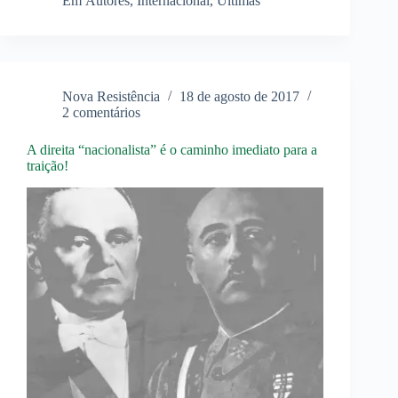
Em
Autores
,
Internacional
,
Últimas
–
“Todo
identitário
negro
é
um
Nova Resistência
18 de agosto de 2017
aliado
2 comentários
e
todo
branco
A direita “nacionalista” é o caminho imediato para a
liberal
traição!
é
um
inimigo”