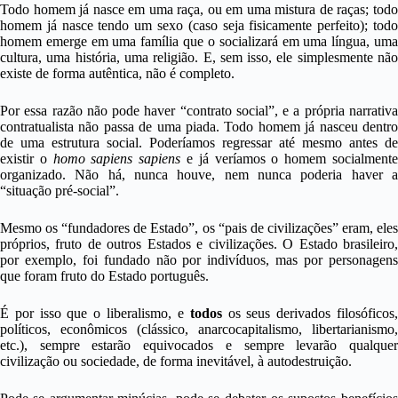
Todo homem já nasce em uma raça, ou em uma mistura de raças; todo
homem já nasce tendo um sexo (caso seja fisicamente perfeito); todo
homem emerge em uma família que o socializará em uma língua, uma
cultura, uma história, uma religião. E, sem isso, ele simplesmente não
existe de forma autêntica, não é completo.
Por essa razão não pode haver “contrato social”, e a própria narrativa
contratualista não passa de uma piada. Todo homem já nasceu dentro
de uma estrutura social. Poderíamos regressar até mesmo antes de
existir o
homo sapiens sapiens
e já veríamos o homem socialment
organizado. Não há, nunca houve, nem nunca poderia haver a
“situação pré-social”.
Mesmo os “fundadores de Estado”, os “pais de civilizações” eram, eles
próprios, fruto de outros Estados e civilizações. O Estado brasileiro,
por exemplo, foi fundado não por indivíduos, mas por personagens
que foram fruto do Estado português.
É por isso que o liberalismo, e
todos
os seus derivados filosóficos
políticos, econômicos (clássico, anarcocapitalismo, libertarianismo,
etc.), sempre estarão equivocados e sempre levarão qualquer
civilização ou sociedade, de forma inevitável, à autodestruição.