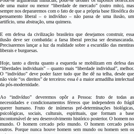
Pode-se argumentar minúcias, pode-se debater os supostos benefícios
de uma maior ou menor “liberdade de mercado” (outro mito), mas
sempre nos depararemos com o fato de que a própria base filosófica do
pensamento liberal – o indivíduo – não passa de uma ilusão, um
artifício, uma abstração, uma quimera.
E em defesa da civilização brasileira que desejamos construir, essa
ilusão deve ser combatida: a farsa liberal precisa ser desmascarada.
Precisaremos lançar a luz da realidade sobre a escuridão das mentiras
liberais e burguesas.
Hoje, tanto a direita quanto a esquerda se mobilizam em defesa das
“liberdades individuais” – quanto mais “liberdade individual”, melhor.
O “indivíduo” deve poder fazer tudo que lhe dê na telha, desde que
não viole “os direitos” de terceiros: essa é a maior armadilha intelectual
da pós-modernidade.
Ao “indivíduo” deveremos opôr a Pessoa: fruto de todas as
necessidades e condicionamentos férreos que independem do frágil
querer humano. Fruto de inúmeras pré-determinações biológicas,
psicológicas, sociais, culturais, espirituais, que formam a base
incontornável de seu desenvolvimento histórico posterior. O homem no
mundo. O homem cercado pelo mundo. O homem cercado pelos
outros. Porque nunca houve homem sem mundo ou homem sem os