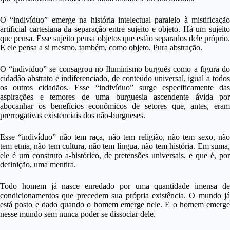
O “indivíduo” emerge na história intelectual paralelo à mistificação
artificial cartesiana da separação entre sujeito e objeto. Há um sujeito
que pensa. Esse sujeito pensa objetos que estão separados dele próprio.
E ele pensa a si mesmo, também, como objeto. Pura abstração.
O “indivíduo” se consagrou no Iluminismo burguês como a figura do
cidadão abstrato e indiferenciado, de conteúdo universal, igual a todos
os outros cidadãos. Esse “indivíduo” surge especificamente das
aspirações e temores de uma burguesia ascendente ávida por
abocanhar os benefícios econômicos de setores que, antes, eram
prerrogativas existenciais dos não-burgueses.
Esse “indivíduo” não tem raça, não tem religião, não tem sexo, não
tem etnia, não tem cultura, não tem língua, não tem história. Em suma,
ele é um construto a-histórico, de pretensões universais, e que é, por
definição, uma mentira.
Todo homem já nasce enredado por uma quantidade imensa de
condicionamentos que precedem sua própria existência. O mundo já
está posto e dado quando o homem emerge nele. E o homem emerge
nesse mundo sem nunca poder se dissociar dele.