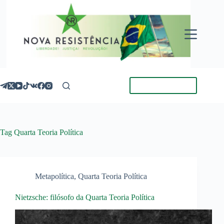
Pular
para
o
conteúdo
Torne-se Membro
Tag
Quarta Teoria Política
Metapolítica
,
Quarta Teoria Política
Nietzsche: filósofo da Quarta Teoria Política