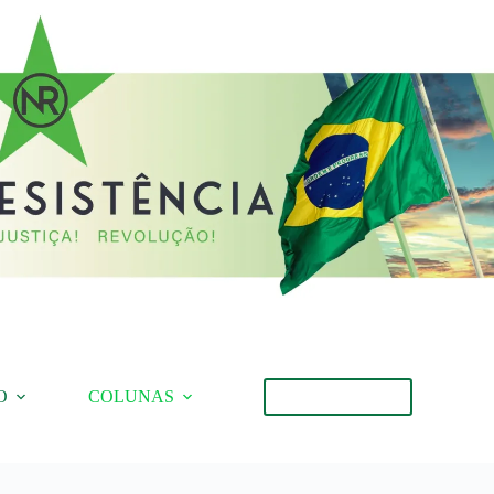
O
COLUNAS
Torne-se Membro