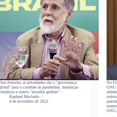
Para Amorim, as prioridades são a "governança
No Fó
global" para o combate às pandemias, mudanças
ONU d
climáticas e outros "desafios globais".
admite
Raphael Machado
outros
4 de novembro de 2022
pales
susten
ONU