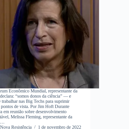
rum Econômico Mundial, representante da
eclara: “somos donos da ciência” — e
 trabalhar nas Big Techs para suprimir
 pontos de vista. Por Jim Hoft Durante
tra em reunião sobre desenvolvimento
tável, Melissa Fleming, representante da
,…
Nova Resistência
1 de novembro de 2022