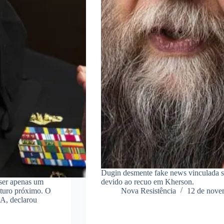
Dugin desmente fake news vinculada 
 ser apenas um
devido ao recuo em Kherson.
uturo próximo. O
Nova Resistência
12 de nove
A, declarou