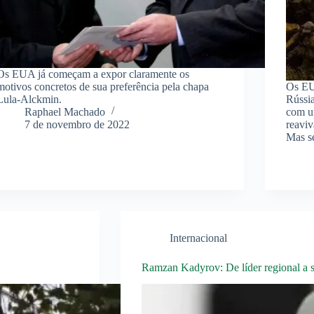
Os EUA já começam a expor claramente os
motivos concretos de sua preferência pela chapa
Os EU
Lula-Alckmin.
Rússia
Raphael Machado
com u
7 de novembro de 2022
reaviv
Mas s
Internacional
Ramzan Kadyrov: De líder regional a s