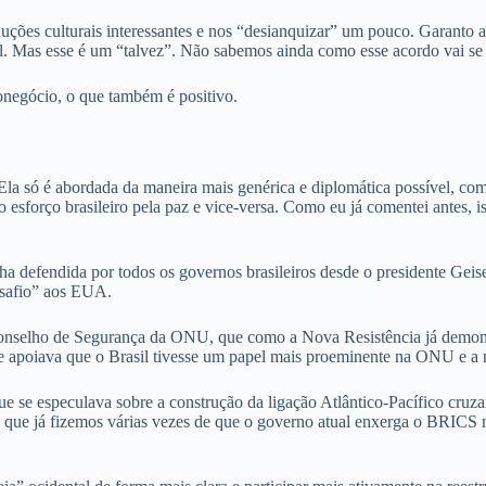
ções culturais interessantes e nos “desianquizar” um pouco. Garanto ao
. Mas esse é um “talvez”. Não sabemos ainda como esse acordo vai se m
negócio, o que também é positivo.
Ela só é abordada da maneira mais genérica e diplomática possível, com
o esforço brasileiro pela paz e vice-versa. Como eu já comentei antes,
ha defendida por todos os governos brasileiros desde o presidente Geisel
esafio” aos EUA.
o Conselho de Segurança da ONU, que como a Nova Resistência já demon
que apoiava que o Brasil tivesse um papel mais proeminente na ONU e a
 se especulava sobre a construção da ligação Atlântico-Pacífico cruza
se que já fizemos várias vezes de que o governo atual enxerga o BRIC