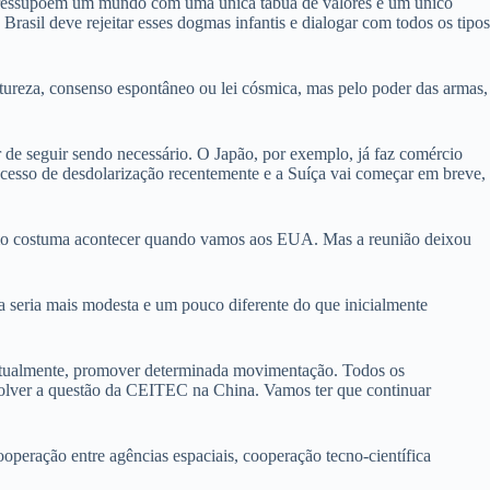
as pressupõem um mundo com uma única tábua de valores e um único
Brasil deve rejeitar esses dogmas infantis e dialogar com todos os tipos
tureza, consenso espontâneo ou lei cósmica, mas pelo poder das armas,
 de seguir sendo necessário. O Japão, por exemplo, já faz comércio
esso de desdolarização recentemente e a Suíça vai começar em breve,
omo costuma acontecer quando vamos aos EUA. Mas a reunião deixou
a seria mais modesta e um pouco diferente do que inicialmente
entualmente, promover determinada movimentação. Todos os
resolver a questão da CEITEC na China. Vamos ter que continuar
eração entre agências espaciais, cooperação tecno-científica