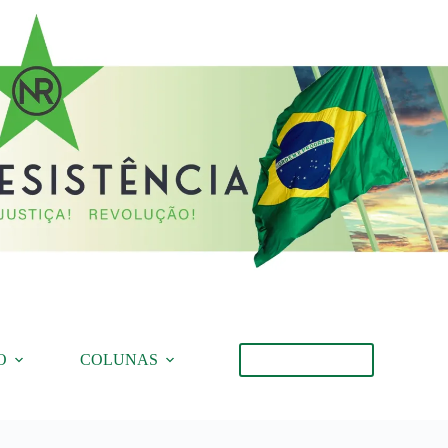
O
COLUNAS
Torne-se Membro