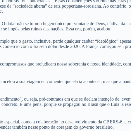
 “ditaduras” ou “autocracias”. Essas considerações são ridículas. El
se da “sociedade aberta” de raiz popperiana-sorosiana. Ao contrário, o 
c.
a. O dólar não se tornou hegemônico por vontade de Deus, dádiva da na
r se impôs pelas ruínas das nações. Essa era, porém, acabou.
plo que o gesto, inclusive, perde qualquer caráter “ideológico” apesar
z comércio com o Irã sem dólar desde 2020. A França começou seu proc
e compromissos que prejudicam nossa soberania e nossa identidade, c
cancelou a sua viagem eu comentei que ela ia acontecer, mas que a paut
ndimento”, ou seja, pré-contratos em que se declara intenção de, ev
ada concreto. É uma pena, porque se propagou no Brasil que o Lula ia 
o espacial, como a colaboração no desenvolvimento da CBERS-6, a coop
epender também nesse ponto da coragem do governo brasileiro.