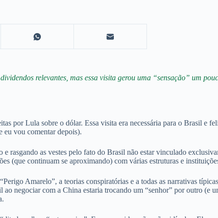
rar dividendos relevantes, mas essa visita gerou uma “sensação” um pou
 feitas por Lula sobre o dólar. Essa visita era necessária para o Brasil 
e eu vou comentar depois).
hão e rasgando as vestes pelo fato do Brasil não estar vinculado excl
ações (que continuam se aproximando) com várias estruturas e instituiçõe
Perigo Amarelo”, a teorias conspiratórias e a todas as narrativas típic
il ao negociar com a China estaria trocando um “senhor” por outro (e u
a.