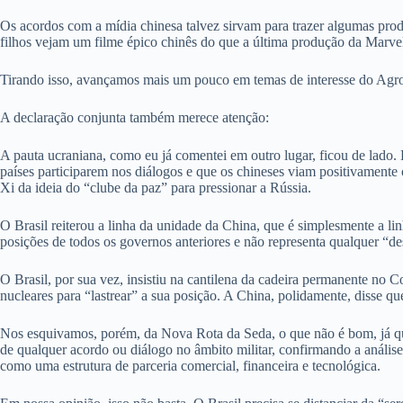
Os acordos com a mídia chinesa talvez sirvam para trazer algumas produ
filhos vejam um filme épico chinês do que a última produção da Marvel
Tirando isso, avançamos mais um pouco em temas de interesse do Agro
A declaração conjunta também merece atenção:
A pauta ucraniana, como eu já comentei em outro lugar, ficou de lado. 
países participarem nos diálogos e que os chineses viam positivamente 
Xi da ideia do “clube da paz” para pressionar a Rússia.
O Brasil reiterou a linha da unidade da China, que é simplesmente a lin
posições de todos os governos anteriores e não representa qualquer “d
O Brasil, por sua vez, insistiu na cantilena da cadeira permanente n
nucleares para “lastrear” a sua posição. A China, polidamente, disse 
Nos esquivamos, porém, da Nova Rota da Seda, o que não é bom, já que
de qualquer acordo ou diálogo no âmbito militar, confirmando a análi
como uma estrutura de parceria comercial, financeira e tecnológica.