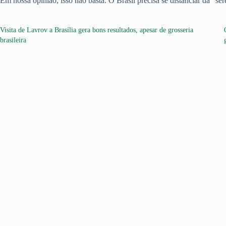
Em nossa opinião, isso não basta. O Brasil precisa se distanciar da “s
Visita de Lavrov a Brasília gera bons resultados, apesar de grosseria
brasileira