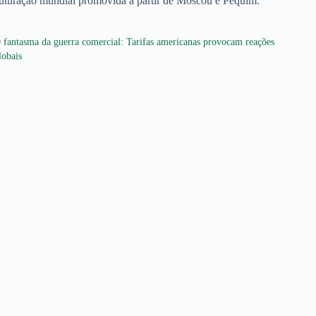
estruturação mundial promovida a partir de Moscou e Pequim.
 fantasma da guerra comercial: Tarifas americanas provocam reações
lobais