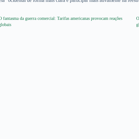
ereia” ocidental de forma mais clara e participar mais ativamente na re
O fantasma da guerra comercial: Tarifas americanas provocam reações
O
globais
g