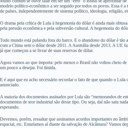
Muito comum se ouvir falar em ser um “erro” o Brasil se aproximar de
modelo político-econômico a ser seguido por todos os povos. Essa é a te
de países, independentemente de sistema político, ideologia, religião, et
O drama pela crítica de Lula à hegemonia do dólar é ainda mais obtus
pela pressão econômica e pela subversão cultural. A hegemonia do dóla
Todo mundo está pulando fora do barco. E o abandono do dólar é tão am
com a China sem o dólar desde 2011. A Austrália desde 2013. A UE fa
já que começou a se livrar de suas reservas de dólar.
Agora vamos ao que importa: pelo menos o Brasil não voltou cheio d
um pouco a desejar. Foi tímida.
E é aqui que eu acho necessário recordar o fato de que quando o Lula 
anunciado.
A maioria dos documentos assinados por Lula são “memorandos de ente
documentos de teor industrial são desse tipo. Ou seja, daí não saiu n
esperando.
Devemos, porém, ressaltar que assinamos acordos importantes no âmbit
espacial, etc. Estaríamos aí diante da salvação de Alcântara? Vamos d